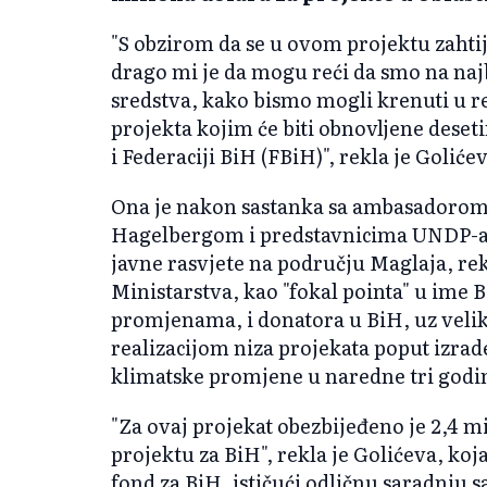
"S obzirom da se u ovom projektu zahtij
drago mi je da mogu reći da smo na naj
sredstva, kako bismo mogli krenuti u r
projekta kojim će biti obnovljene deset
i Federaciji BiH (FBiH)", rekla je Golić
Ona je nakon sastanka sa ambasadoro
Hagelbergom i predstavnicima UNDP-a
javne rasvjete na području Maglaja, re
Ministarstva, kao "fokal pointa" u ime
promjenama, i donatora u BiH, uz vel
realizacijom niza projekata poput izrade
klimatske promjene u naredne tri godi
"Za ovaj projekat obezbijeđeno je 2,4 mi
projektu za BiH", rekla je Golićeva, koj
fond za BiH, ističući odličnu saradnju