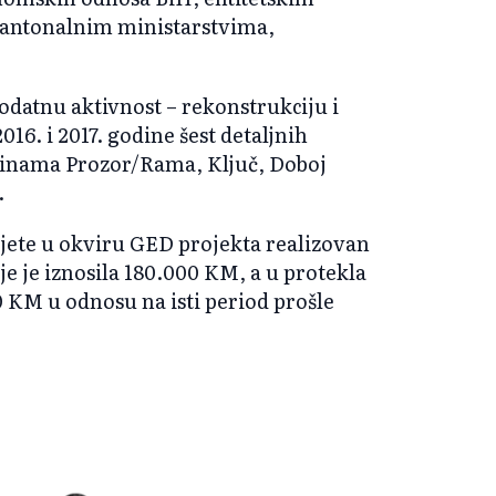
kantonalnim ministarstvima,
dodatnu aktivnost – rekonstrukciju i
16. i 2017. godine šest detaljnih
štinama Prozor/Rama, Ključ, Doboj
.
vjete u okviru GED projekta realizovan
je je iznosila 180.000 KM, a u protekla
0 KM u odnosu na isti period prošle