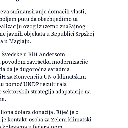
eva sufinansiranje domaćih vlasti,
boljem putu da obezbijedimo ta
ealizaciju ovog izuzetno značajnog
ine javnih objekata u Republici Srpskoj
eva u Maglaju.
m Švedske u BiH Andersom
 povodom završetka modernizacije
kla da je dugoročna saradnja
 BiH za Konvenciju UN o klimatskim
iku pomoć UNDP rezultirala
 sektorskih strategija adapatacije na
ne.
liona dolara donacija. Riječ je o
a je kontakt-osoba za Zeleni klimatski
 sa kolegama u federalnom