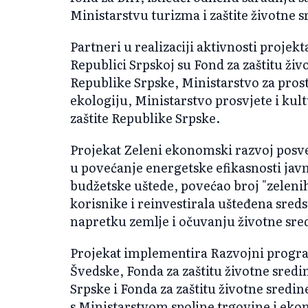
Ministarstvu turizma i zaštite životne s
Partneri u realizaciji aktivnosti proje
Republici Srpskoj su Fond za zaštitu živ
Republike Srpske, Ministarstvo za pros
ekologiju, Ministarstvo prosvjete i kultu
zaštite Republike Srpske.
Projekat Zeleni ekonomski razvoj posveć
u povećanje energetske efikasnosti javn
budžetske uštede, povećao broj "zeleni
korisnike i reinvestirala ušteđena sred
napretku zemlje i očuvanju životne sre
Projekat implementira Razvojni progr
Švedske, Fonda za zaštitu životne sredi
Srpske i Fonda za zaštitu životne sredin
s Ministarstvom spoljne trgovine i ek