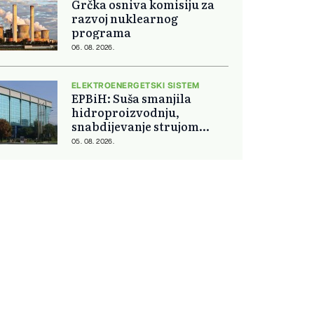
Grčka osniva komisiju za
razvoj nuklearnog
programa
06. 08. 2026.
ELEKTROENERGETSKI SISTEM
EPBiH: Suša smanjila
hidroproizvodnju,
snabdijevanje strujom
ostaje stabilno
05. 08. 2026.