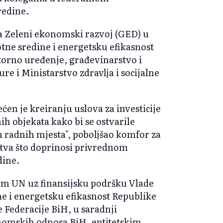
redine.
kta Zeleni ekonomski razvoj (GED) u
otne sredine i energetsku efikasnost
torno uređenje, građevinarstvo i
re i Ministarstvo zdravlja i socijalne
en je kreiranju uslova za investicije
ih objekata kako bi se ostvarile
h radnih mjesta", poboljšao komfor za
stva što doprinosi privrednom
dine.
am UN uz finansijsku podršku Vlade
ne i energetsku efikasnost Republike
e Federacije BiH, u saradnji
onomskih odnosa BiH, entitetskim