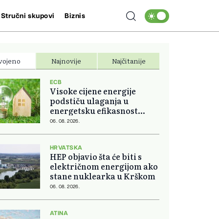
Stručni skupovi
Biznis
vojeno
Najnovije
Najčitanije
ECB
Visoke cijene energije
podstiču ulaganja u
energetsku efikasnost
domova
06. 08. 2026.
HRVATSKA
HEP objavio šta će biti s
električnom energijom ako
stane nuklearka u Krškom
06. 08. 2026.
ATINA