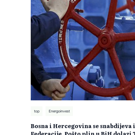
top
Energoinvest
Bosna i Hercegovina se snabdijeva 
Federacije. Pošto plin u BiH dolazi