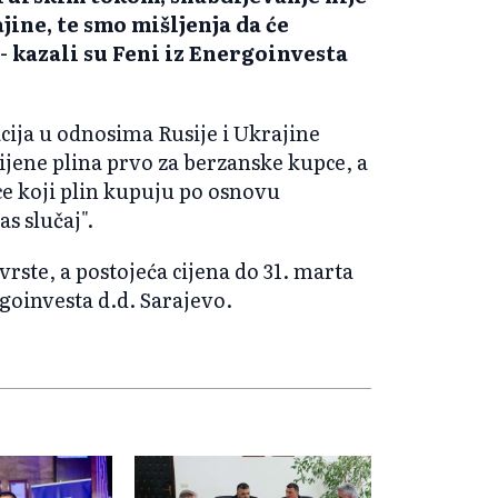
jine, te smo mišljenja da će
- kazali su Feni iz Energoinvesta
acija u odnosima Rusije i Ukrajine
cijene plina prvo za berzanske kupce, a
e koji plin kupuju po osnovu
s slučaj".
ste, a postojeća cijena do 31. marta
rgoinvesta d.d. Sarajevo.