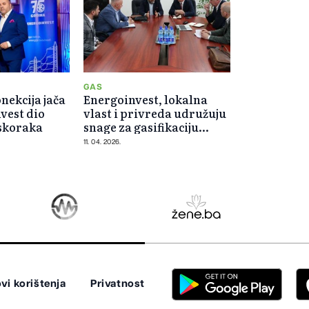
GAS
nekcija jača
Energoinvest, lokalna
vest dio
vlast i privreda udružuju
iskoraka
snage za gasifikaciju
Breze
11. 04. 2026.
vi korištenja
Privatnost