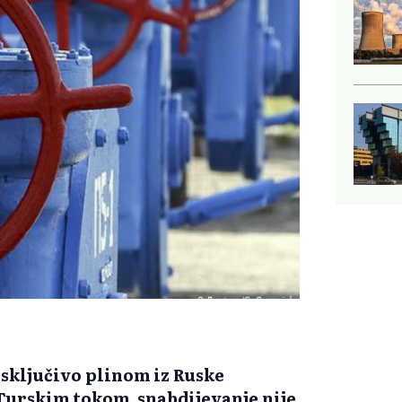
isključivo plinom iz Ruske
 Turskim tokom, snabdijevanje nije