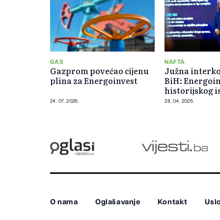
GAS
NAFTA
Gazprom povećao cijenu
Južna interko
plina za Energoinvest
BiH: Energoin
historijskog 
24. 07. 2026.
28. 04. 2026.
O nama
Oglašavanje
Kontakt
Uslo