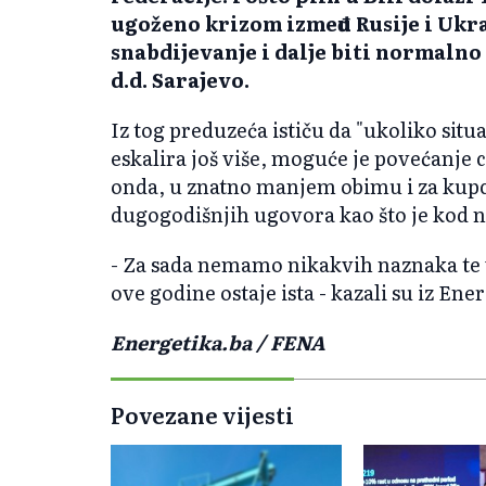
ugoženo krizom između Rusije i Ukra
snabdijevanje i dalje biti normalno 
d.d. Sarajevo.
Iz tog preduzeća ističu da "ukoliko situ
eskalira još više, moguće je povećanje 
onda, u znatno manjem obimu i za kupc
dugogodišnjih ugovora kao što je kod na
- Za sada nemamo nikakvih naznaka te vr
ove godine ostaje ista - kazali su iz Ene
Energetika.ba / FENA
Povezane vijesti