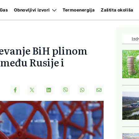
Gas
Obnovljivi izvori
Termoenergija
Zaštita okoliša
Izd
jevanje BiH plinom
zmeđu Rusije i