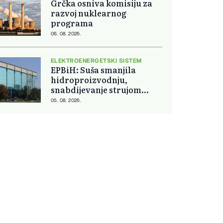
Grčka osniva komisiju za
razvoj nuklearnog
programa
06. 08. 2026.
ELEKTROENERGETSKI SISTEM
EPBiH: Suša smanjila
hidroproizvodnju,
snabdijevanje strujom
ostaje stabilno
05. 08. 2026.