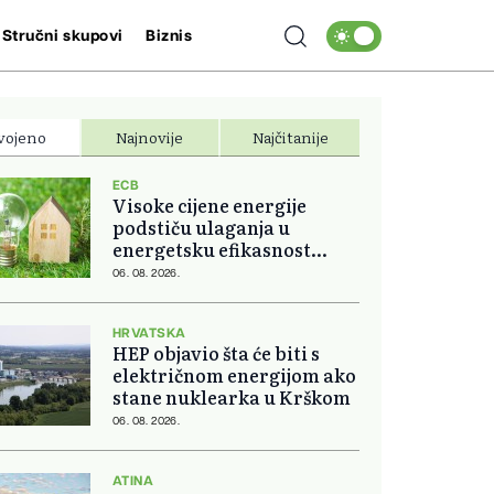
Stručni skupovi
Biznis
vojeno
Najnovije
Najčitanije
ECB
Visoke cijene energije
podstiču ulaganja u
energetsku efikasnost
domova
06. 08. 2026.
HRVATSKA
HEP objavio šta će biti s
električnom energijom ako
stane nuklearka u Krškom
06. 08. 2026.
ATINA