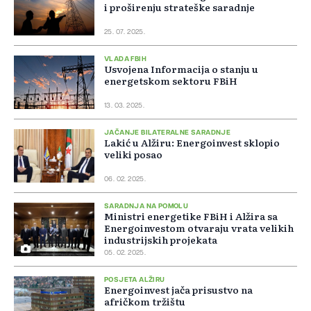
i proširenju strateške saradnje
25. 07. 2025.
VLADA FBIH
Usvojena Informacija o stanju u
energetskom sektoru FBiH
13. 03. 2025.
JAČANJE BILATERALNE SARADNJE
Lakić u Alžiru: Energoinvest sklopio
veliki posao
06. 02. 2025.
SARADNJA NA POMOLU
Ministri energetike FBiH i Alžira sa
Energoinvestom otvaraju vrata velikih
industrijskih projekata
05. 02. 2025.
POSJETA ALŽIRU
Energoinvest jača prisustvo na
afričkom tržištu