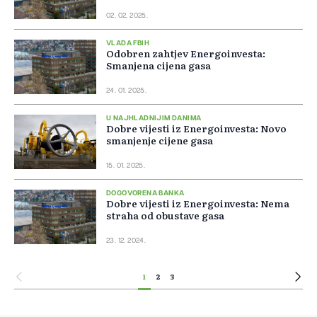
02. 02. 2025.
VLADA FBIH
Odobren zahtjev Energoinvesta:
Smanjena cijena gasa
24. 01. 2025.
U NAJHLADNIJIM DANIMA
Dobre vijesti iz Energoinvesta: Novo
smanjenje cijene gasa
15. 01. 2025.
DOGOVORENA BANKA
Dobre vijesti iz Energoinvesta: Nema
straha od obustave gasa
23. 12. 2024.
1
2
3