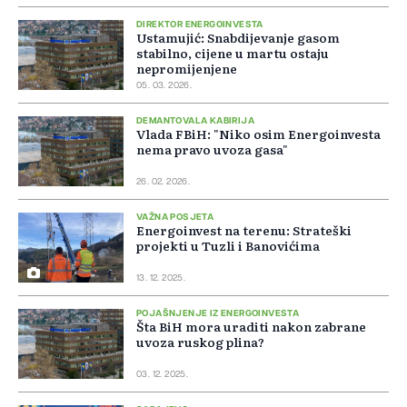
DIREKTOR ENERGOINVESTA
Ustamujić: Snabdijevanje gasom
stabilno, cijene u martu ostaju
nepromijenjene
05. 03. 2026.
DEMANTOVALA KABIRIJA
Vlada FBiH: "Niko osim Energoinvesta
nema pravo uvoza gasa"
26. 02. 2026.
VAŽNA POSJETA
Energoinvest na terenu: Strateški
projekti u Tuzli i Banovićima
13. 12. 2025.
POJAŠNJENJE IZ ENERGOINVESTA
Šta BiH mora uraditi nakon zabrane
uvoza ruskog plina?
03. 12. 2025.