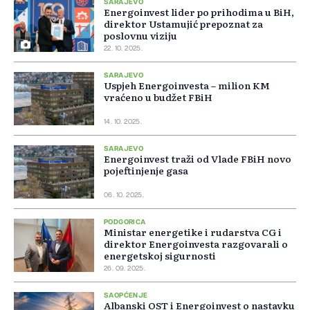
SARAJEVO
Energoinvest lider po prihodima u BiH,
direktor Ustamujić prepoznat za
poslovnu viziju
22. 10. 2025.
SARAJEVO
Uspjeh Energoinvesta – milion KM
vraćeno u budžet FBiH
14. 10. 2025.
SARAJEVO
Energoinvest traži od Vlade FBiH novo
pojeftinjenje gasa
06. 10. 2025.
PODGORICA
Ministar energetike i rudarstva CG i
direktor Energoinvesta razgovarali o
energetskoj sigurnosti
26. 09. 2025.
SAOPĆENJE
Albanski OST i Energoinvest o nastavku