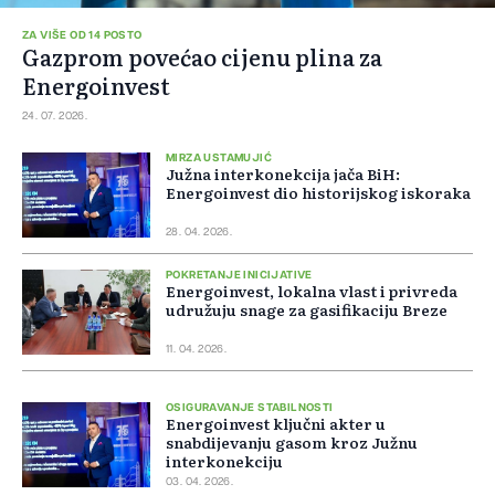
ZA VIŠE OD 14 POSTO
Gazprom povećao cijenu plina za
Energoinvest
24. 07. 2026.
MIRZA USTAMUJIĆ
Južna interkonekcija jača BiH:
Energoinvest dio historijskog iskoraka
28. 04. 2026.
POKRETANJE INICIJATIVE
Energoinvest, lokalna vlast i privreda
udružuju snage za gasifikaciju Breze
11. 04. 2026.
OSIGURAVANJE STABILNOSTI
Energoinvest ključni akter u
snabdijevanju gasom kroz Južnu
interkonekciju
03. 04. 2026.