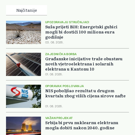
Najčitanije
UPOZORAVAJU STRUČNJACI
Suša prijeti BiH: Energetski gubici
mogli bi dostići 100 miliona eura
godišnje
03. 08. 2026.
ZAJEDNIČKA BORBA
Građanske inicijative traže obustavu
novih vjetroelektrana i solarnih
elektrana u Kantonu 10
01. 08. 2026.
OPORAVAK POSLOVANJA
NIS poboljšao rezultat u drugom
kvartalu zbog viših cijena sirove nafte
01. 08. 2026.
VAŽAN PROJEKAT
Srbija bi prvu nuklearnu elektranu
mogla dobiti nakon 2040. godine