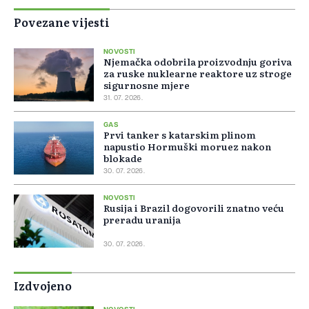
Povezane vijesti
NOVOSTI
Njemačka odobrila proizvodnju goriva
za ruske nuklearne reaktore uz stroge
sigurnosne mjere
31. 07. 2026.
GAS
Prvi tanker s katarskim plinom
napustio Hormuški moruez nakon
blokade
30. 07. 2026.
NOVOSTI
Rusija i Brazil dogovorili znatno veću
preradu uranija
30. 07. 2026.
Izdvojeno