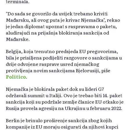
terminala.
"Do sada se govorilo da uvijek trebamo kriviti
Mađarsku, ali ovog puta je krivac Njemačka", rekao
je jedan diplomat upoznat s raspravama o paketu,
aludirajući na prijašnja blokiranja sankcija od
Mađarske.
Belgija, koja trenutno predsjeda EU pregovorima,
bila je prisiljena podijeliti razgovore o sankcijama u
dvije odvojene rasprave usred njemačkog
protivljenja novim sankcijama Bjelorusiji, piše
Politico
.
Njemačka je blokirala paket dok su lideri G7
održavali summit u Italiji. Ovo je trebao biti 14. paket
sankcija koji su podržale zemlje članice EU otkako je
Rusija provela agresiju na Ukrajinu u februaru 2022.
Berlin je brinulo proširenje sankcija zbog kojih
kompanije iz EU moraju osigurati da njihovi kupci