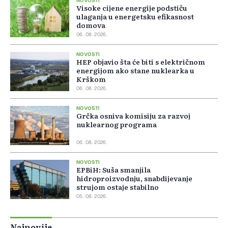
NOVOSTI
Visoke cijene energije podstiču
ulaganja u energetsku efikasnost
domova
06. 08. 2026.
NOVOSTI
HEP objavio šta će biti s električnom
energijom ako stane nuklearka u
Krškom
06. 08. 2026.
NOVOSTI
Grčka osniva komisiju za razvoj
nuklearnog programa
06. 08. 2026.
NOVOSTI
EPBiH: Suša smanjila
hidroproizvodnju, snabdijevanje
strujom ostaje stabilno
05. 08. 2026.
Najnovije