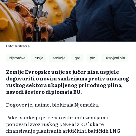
Foto: Ilustracija
Njemačka
rusija
sankcije
gas
plin
ukapljeni plin
Zemlje Evropske unije se jučer nisu uspjele
dogovoriti o novim sankcijama protiv unosnog
ruskog sektora ukapljenog prirodnog plina,
navodi šestero diplomata EU.
Dogovor je, naime, blokirala Njemačka.
Paket sankcija je trebao zabraniti zemljama
ponovan izvoz ruskog LNG-a iz EU luka te
finansiranje planiranih arktičkih i baltičkih LNG