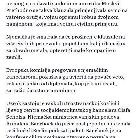
ne mogu prodavati sankcionisanu robu Moskvi.
Prethodno se takva klauzula primjenjivala samo na
vatreno oružje, vojnu opremu i robu s dvojnom
namjenom - koja ima i vojnu i civilnu primjenu.
Njemačka je smatrala da će proširenje klauzule na
više civilnih proizvoda, poput hemikalija ili mašina
za obradu metala, opteretiti male kompanije u
zemlji.
Evropska komisija pregovara s njemačkim
kancelarom i pokušava ga uvjeriti da povuče veto,
rekao je jedan od diplomata, koji je kao i ostali,
zatražio da ostane anoniman.
Uzrok zastoju je raskol u trostranačkoj koaliciji
lijevog centra socijaldemokratskog kancelara Olafa
Scholza. Njemačka ministrica vanjskih poslova
Annalena Baerbock do jučer poslijepodne nije znala
reći hoće li Berlin podržati paket. Baerbock je na
konferenciji za novinare otvoreno pozvala na