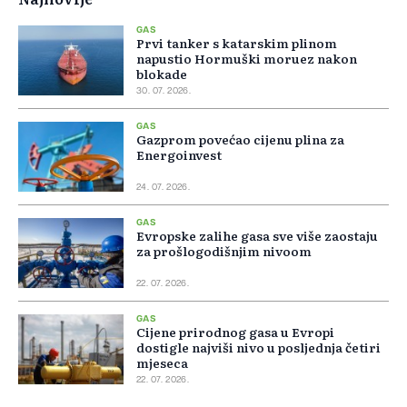
GAS
Prvi tanker s katarskim plinom
napustio Hormuški moruez nakon
blokade
30. 07. 2026.
GAS
Gazprom povećao cijenu plina za
Energoinvest
24. 07. 2026.
GAS
Evropske zalihe gasa sve više zaostaju
za prošlogodišnjim nivoom
22. 07. 2026.
GAS
Cijene prirodnog gasa u Evropi
dostigle najviši nivo u posljednja četiri
mjeseca
22. 07. 2026.