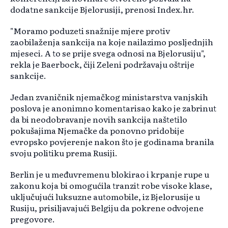
dodatne sankcije Bjelorusiji, prenosi Index.hr.
"Moramo poduzeti snažnije mjere protiv
zaobilaženja sankcija na koje nailazimo posljednjih
mjeseci. A to se prije svega odnosi na Bjelorusiju",
rekla je Baerbock, čiji Zeleni podržavaju oštrije
sankcije.
Jedan zvaničnik njemačkog ministarstva vanjskih
poslova je anonimno komentarisao kako je zabrinut
da bi neodobravanje novih sankcija naštetilo
pokušajima Njemačke da ponovno pridobije
evropsko povjerenje nakon što je godinama branila
svoju politiku prema Rusiji.
Berlin je u međuvremenu blokirao i krpanje rupe u
zakonu koja bi omogućila tranzit robe visoke klase,
uključujući luksuzne automobile, iz Bjelorusije u
Rusiju, prisiljavajući Belgiju da pokrene odvojene
pregovore.