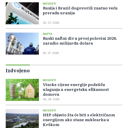
NOVOSTI
Rusija i Brazil dogovorili znatno veću
preradu uranija
30. 07. 2026.
NAFTA
Ruski naftni div u prvoj polovini 2026.
zaradio milijardu dolara
29. 07. 2026.
Izdvojeno
NOVOSTI
Visoke cijene energije podstiču
ulaganja u energetsku efikasnost
domova
06. 08. 2026.
NOVOSTI
HEP objavio šta će biti s električnom
energijom ako stane nuklearka u
Krškom