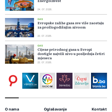
Energoinvest
24. 07. 2026.
GAS
Evropske zalihe gasa sve više zaostaju
za prošlogodišnjim nivoom
22. 07. 2026.
GAS
Cijene prirodnog gasa u Evropi
dostigle najviši nivo u posljednja četiri
mjeseca
22. 07. 2026.
O nama
Oglašavanje
Kontakt