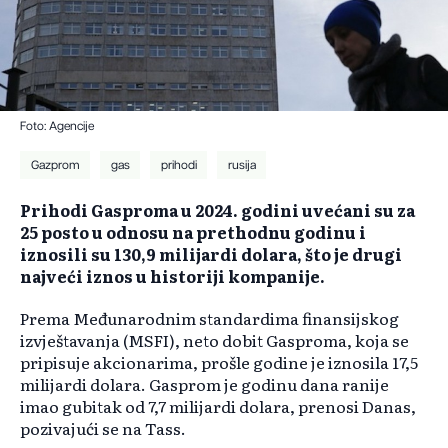
Foto: Agencije
Gazprom
gas
prihodi
rusija
Prihodi Gasproma u 2024. godini uvećani su za
25 posto u odnosu na prethodnu godinu i
iznosili su 130,9 milijardi dolara, što je drugi
najveći iznos u historiji kompanije.
Prema Međunarodnim standardima finansijskog
izvještavanja (MSFI), neto dobit Gasproma, koja se
pripisuje akcionarima, prošle godine je iznosila 17,5
milijardi dolara. Gasprom je godinu dana ranije
imao gubitak od 7,7 milijardi dolara, prenosi Danas,
pozivajući se na Tass.