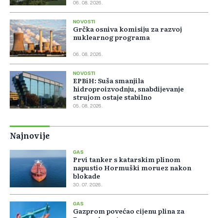
06. 08. 2026.
NOVOSTI
Grčka osniva komisiju za razvoj
nuklearnog programa
06. 08. 2026.
NOVOSTI
EPBiH: Suša smanjila
hidroproizvodnju, snabdijevanje
strujom ostaje stabilno
05. 08. 2026.
Najnovije
GAS
Prvi tanker s katarskim plinom
napustio Hormuški moruez nakon
blokade
30. 07. 2026.
GAS
Gazprom povećao cijenu plina za