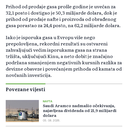
Prihod od prodaje gasa prošle godine je uvećan za
32,1 posto i dostigao je 50,3 milijarde dolara, dok je
prihod od prodaje nafte i proizvoda od obrađenog
gasa porastao za 24,4 posto, na 62,2 milijarde dolara.
Iako je isporuka gasa u Evropu više nego
prepolovljena, rekordni rezultati su ostvareni
zahvaljujući većim isporukama gasa na strana
tržišta, uključujući Kinu, a neto dobit je značajno
podržana smanjenjem negativnih kursnih razlika za
devizne obaveze i povećanjem prihoda od kamata od
novčanih investicija.
Povezane vijesti
NAFTA
Saudi Aramco nadmašio očekivanja,
najavljena dividenda od 21,9 milijardi
dolara
05. 08. 2026.