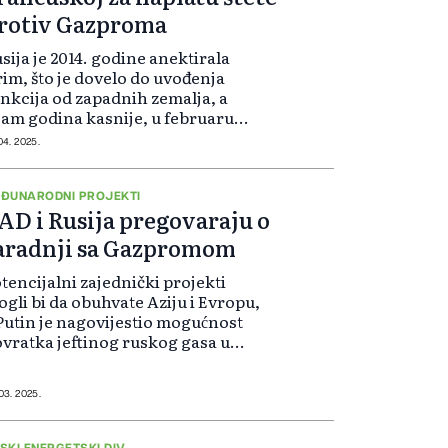
rotiv Gazproma
sija je 2014. godine anektirala
im, što je dovelo do uvođenja
nkcija od zapadnih zemalja, a
am godina kasnije, u februaru
22. godine, pokrenula je
 04. 2025.
eobuhvatnu invaziju na Ukrajinu.
ftogaz je još u aprilu 2023. godine
javio d...
ĐUNARODNI PROJEKTI
AD i Rusija pregovaraju o
aradnji sa Gazpromom
tencijalni zajednički projekti
gli bi da obuhvate Aziju i Evropu,
Putin je nagovijestio mogućnost
vratka jeftinog ruskog gasa u
ropu. SAD razgovaraju sa Rusijom
mogućnosti buduće saradnje sa
aspromom u međunarodnim
 03. 2025.
ojektima...
SKI ENERGETSKI DIV