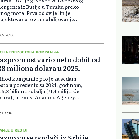
urski tok" je gasovod za izvoz ovog
ergenta iz Rusije u Tursku preko
nog mora. Prva od dvije linije
ojektovana je za snabdijevanje
som turskih potrošača, a druga
nija snabdijeva zemlje južne i
goistočne Evrope. Među njima su...
 05. 2026.
SKA ENERGETSKA KOMPANIJA
azprom ostvario neto dobit od
38 miliona dolara u 2025.
ihod kompanije pao je za sedam
sto u poređenju sa 2024. godinom,
 5,8 biliona rubalja (71,4 milijarde
lara), prenosi Anadolu Agency.
prkos ovom padu prihoda, ruska
mpanija je godinu završila sa neto
biti. Gazprom je zabilježi...
 03. 2026.
ANJE U REGIJI
azprom se povlači iz Srbije