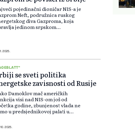
jveći pojedinačni dioničar NIS-a je
azprom Neft, podružnica ruskog
ergetskog diva Gazproma, koja
ravlja jedinom srpskom
finerijom u Pančevu i posjeduje
,9 posto dionica firme. Samo
zprom kontrolira dodatnih 11,3
sto, dok srbi...
11. 2025.
AGEBLATT"
rbiji se sveti politika
nergetske zavisnosti od Rusije
Iako Damoklov mač američkih
nkcija visi nad NIS-om još od
četka godine, zbunjenost vlada ne
mo u predsjednikovoj palati u
ogradu. Od početka rata u
rajini u februaru 2022. godine,
lkanska država koja vrluda između
 10. 2025.