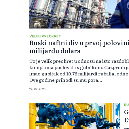
VELIKI PREOKRET
Ruski naftni div u prvoj polovin
milijardu dolara
To je velik preokret u odnosu na isto razdobl
kompanija poslovala s gubitkom. Gazprom je 
imao gubitak od 10.76 milijardi rubalja, odno
Ove godine prihodi su mu pora...
29. 07. 2026.
RU
G
E