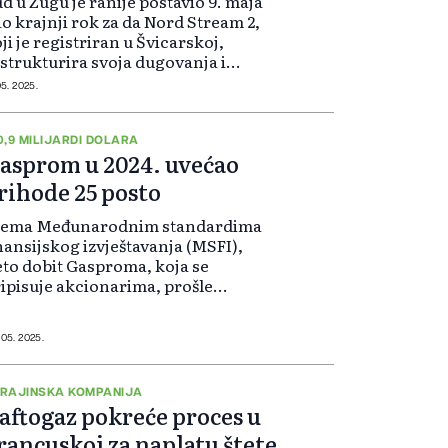
d u Zugu je ranije postavio 9. maja
o krajnji rok za da Nord Stream 2,
ji je registriran u Švicarskoj,
strukturira svoja dugovanja i
plati manje vjerovnike, i rekao da
05. 2025.
 u suprotnom proglasiti stečaj
rme. Firma je osnovana za...
0,9 MILIJARDI DOLARA
asprom u 2024. uvećao
rihode 25 posto
rema Međunarodnim standardima
nansijskog izvještavanja (MSFI),
to dobit Gasproma, koja se
ipisuje akcionarima, prošle
dine je iznosila 17,5 milijardi
lara. Gasprom je godinu dana
nije imao gubitak od 7,7 milijardi
 05. 2025.
lara, preno...
RAJINSKA KOMPANIJA
aftogaz pokreće proces u
rancuskoj za naplatu štete