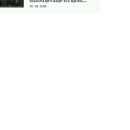
snabdijevanje strujom
ostaje stabilno
05. 08. 2026.