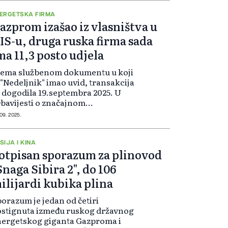
toka i Zapa...
ERGETSKA FIRMA
azprom izašao iz vlasništva u
IS-u, druga ruska firma sada
ma 11,3 posto udjela
rema službenom dokumentu u koji
 "Nedeljnik" imao uvid, transakcija
 dogodila 19.septembra 2025. U
bavijesti o značajnom
djelovanju" koju je potpisao
 09. 2025.
lašteni predstavnik Filip Bolgov,
vodi se da je ruska firma
nteligence" st...
SIJA I KINA
otpisan sporazum za plinovod
Snaga Sibira 2", do 106
ilijardi kubika plina
orazum je jedan od četiri
stignuta između ruskog državnog
ergetskog giganta Gazproma i