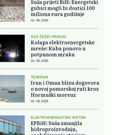
Suša prijeti BiH: Energetski
gubici mogli bi dostići 100
miliona eura godišnje
03. 08. 2026.
SVE ČEŠĆI PREKIDI
Kolaps elektroenergetske
mreže: Kuba ponovo u
potpunom mraku
03. 08. 2026.
TEHERAN
Iran i Oman blizu dogovora
o novoj pomorskoj ruti kroz
Hormuški moreuz
03. 08. 2026.
ELEKTROENERGETSKI SISTEM
EPBiH: Suša smanjila
hidroproizvodnju,