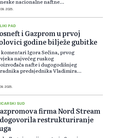
neske nacionalne naftne
rporacije. Prema riječima
 09. 2025.
zvršnog direktora Gazproma
ekseja Millera, plinovod "Snaga
bira 2" će biti najveći, naj...
LIKI PAD
osneft i Gazprom u prvoj
olovici godine bilježe gubitke
 komentari Igora Sečina, prvog
vjeka najvećeg ruskog
oizvođača nafte i dugogodišnjeg
radnika predsjednika Vladimira
tina, promatrači interpretiraju
o prvi znak nezadovoljstva u
siju, zbog strategije kluba OPEC+
 09. 2025.
 ubrzanje pov...
ICARSKI SUD
azpromova firma Nord Stream
 dogovorila restrukturiranje
uga