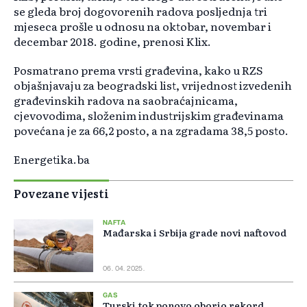
se gleda broj dogovorenih radova posljednja tri
mjeseca prošle u odnosu na oktobar, novembar i
decembar 2018. godine, prenosi Klix.
Posmatrano prema vrsti građevina, kako u RZS
objašnjavaju za beogradski list, vrijednost izvedenih
građevinskih radova na saobraćajnicama,
cjevovodima, složenim industrijskim građevinama
povećana je za 66,2 posto, a na zgradama 38,5 posto.
Energetika.ba
Povezane vijesti
NAFTA
Mađarska i Srbija grade novi naftovod
06. 04. 2025.
GAS
Turski tok ponovo oborio rekord