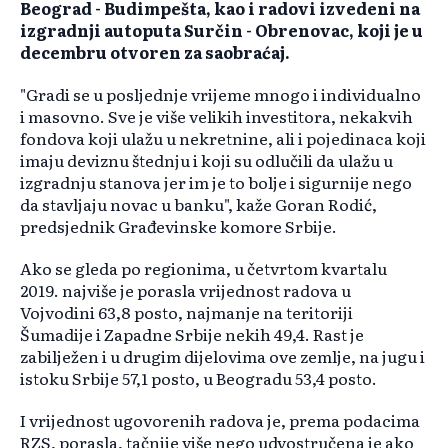
Beograd - Budimpešta, kao i radovi izvedeni na
izgradnji autoputa Surčin - Obrenovac, koji je u
decembru otvoren za saobraćaj.
"Gradi se u posljednje vrijeme mnogo i individualno
i masovno. Sve je više velikih investitora, nekakvih
fondova koji ulažu u nekretnine, ali i pojedinaca koji
imaju deviznu štednju i koji su odlučili da ulažu u
izgradnju stanova jer im je to bolje i sigurnije nego
da stavljaju novac u banku", kaže Goran Rodić,
predsjednik Građevinske komore Srbije.
Ako se gleda po regionima, u četvrtom kvartalu
2019. najviše je porasla vrijednost radova u
Vojvodini 63,8 posto, najmanje na teritoriji
Šumadije i Zapadne Srbije nekih 49,4. Rast je
zabilježen i u drugim dijelovima ove zemlje, na jugu i
istoku Srbije 57,1 posto, u Beogradu 53,4 posto.
I vrijednost ugovorenih radova je, prema podacima
RZS, porasla, tačnije više nego udvostručena je ako