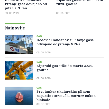
Pitanje gasa odvojeno od
2028. godine
pitanja NIS-a
09. 08. 2026.
09. 08. 2026.
Najnovije
GAS
Đedović Handanović: Pitanje gasa
odvojeno od pitanja NIS-a
09. 08. 2026.
GAS
Kiparski gas stiže do marta 2028.
godine
09. 08. 2026.
GAS
Prvi tanker s katarskim plinom
napustio Hormuški moruez nakon
blokade
30. 07. 2026.