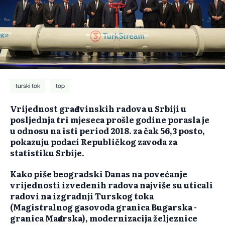
turski tok
top
Vrijednost građevinskih radova u Srbiji u
posljednja tri mjeseca prošle godine porasla je
u odnosu na isti period 2018. za čak 56,3 posto,
pokazuju podaci Republičkog zavoda za
statistiku Srbije.
Kako piše beogradski Danas na povećanje
vrijednosti izvedenih radova najviše su uticali
radovi na izgradnji Turskog toka
(Magistralnog gasovoda granica Bugarska -
granica Mađarska), modernizacija željeznice