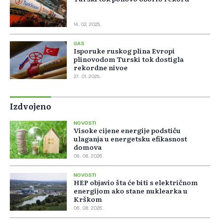
14. 02. 2025.
GAS
Isporuke ruskog plina Evropi
plinovodom Turski tok dostigla
rekordne nivoe
27. 01. 2025.
Izdvojeno
NOVOSTI
Visoke cijene energije podstiču
ulaganja u energetsku efikasnost
domova
06. 08. 2026.
NOVOSTI
HEP objavio šta će biti s električnom
energijom ako stane nuklearka u
Krškom
06. 08. 2026.