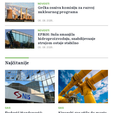
NOVOSTI
Grčka osniva komisiju za razvoj
nuklearnog programa
06. 08. 2026.
NOVOSTI
EPBiH: Suša smanjila
hidroproizvodnju, snabdijevanje
strujom ostaje stabilno
05. 08. 2026.
Najčitanije
GAS
GAS
Đedović Handanović:
Kiparski gas stiže do marta