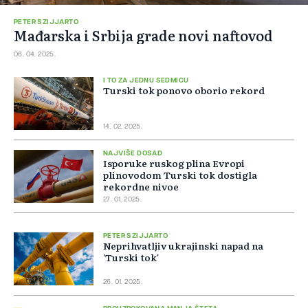
PETER SZIJJARTO
Mađarska i Srbija grade novi naftovod
06. 04. 2025.
I TO ZA JEDNU SEDMICU
Turski tok ponovo oborio rekord
14. 02. 2025.
NAJVIŠE DOSAD
Isporuke ruskog plina Evropi
plinovodom Turski tok dostigla
rekordne nivoe
27. 01. 2025.
PETER SZIJJARTO
Neprihvatljiv ukrajinski napad na
'Turski tok'
26. 01. 2025.