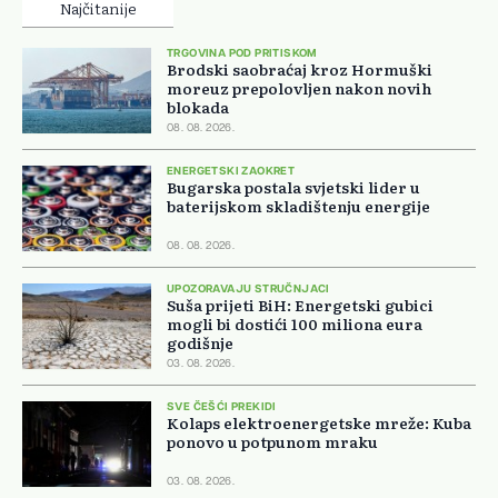
Najčitanije
TRGOVINA POD PRITISKOM
Brodski saobraćaj kroz Hormuški
moreuz prepolovljen nakon novih
blokada
08. 08. 2026.
ENERGETSKI ZAOKRET
Bugarska postala svjetski lider u
baterijskom skladištenju energije
08. 08. 2026.
UPOZORAVAJU STRUČNJACI
Suša prijeti BiH: Energetski gubici
mogli bi dostići 100 miliona eura
godišnje
03. 08. 2026.
SVE ČEŠĆI PREKIDI
Kolaps elektroenergetske mreže: Kuba
ponovo u potpunom mraku
03. 08. 2026.