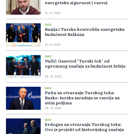
energetsku sigurnost i razvoj
13. 01. 2020.
GAS
Rusija i Turska kontrolišu energetsku
budućnost Balkana
10. 01. 2020.
GAS
Vučić: Gasovod "Turski tok" od
ogromnog značaja za budućnost Srbije
08. 01. 2020.
GAS
Putin na otvaranju Turskog toka:
Rusko-turska saradnja se razvija na
svim poljima
08. 01. 2020.
GAS
Erdogan na otvaranju Turskog toka:
Ovo je projekt od historijskog značaja