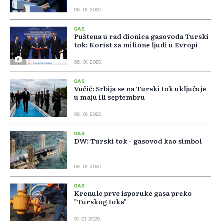
08. 01. 2020.
GAS
Puštena u rad dionica gasovoda Turski
tok: Korist za milione ljudi u Evropi
08. 01. 2020.
GAS
Vučić: Srbija se na Turski tok uključuje
u maju ili septembru
08. 01. 2020.
GAS
DW: Turski tok - gasovod kao simbol
08. 01. 2020.
GAS
Krenule prve isporuke gasa preko
"Turskog toka"
01. 01. 2020.