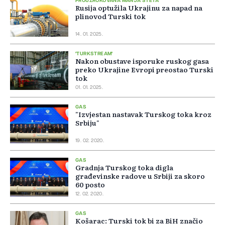
PROUZROKOVANA MANJA ŠTETA
Rusija optužila Ukrajinu za napad na
plinovod Turski tok
14. 01. 2025.
'TURKSTREAM'
Nakon obustave isporuke ruskog gasa
preko Ukrajine Evropi preostao Turski
tok
01. 01. 2025.
GAS
"Izvjestan nastavak Turskog toka kroz
Srbiju"
19. 02. 2020.
GAS
Gradnja Turskog toka digla
građevinske radove u Srbiji za skoro
60 posto
12. 02. 2020.
GAS
Košarac: Turski tok bi za BiH značio