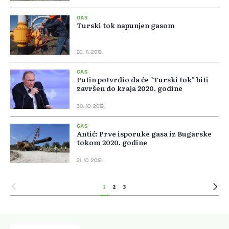
GAS
Turski tok napunjen gasom
20. 11. 2019.
GAS
Putin potvrdio da će "Turski tok" biti
završen do kraja 2020. godine
30. 10. 2019.
GAS
Antić: Prve isporuke gasa iz Bugarske
tokom 2020. godine
21. 10. 2019.
1
2
3