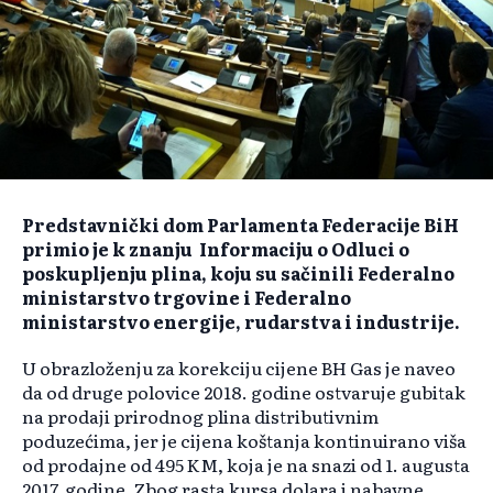
Predstavnički dom Parlamenta Federacije BiH
primio je k znanju Informaciju o Odluci o
poskupljenju plina, koju su sačinili Federalno
ministarstvo trgovine i Federalno
ministarstvo energije, rudarstva i industrije.
U obrazloženju za korekciju cijene BH Gas je naveo
da od druge polovice 2018. godine ostvaruje gubitak
na prodaji prirodnog plina distributivnim
poduzećima, jer je cijena koštanja kontinuirano viša
od prodajne od 495 KM, koja je na snazi od 1. augusta
2017. godine. Zbog rasta kursa dolara i nabavne