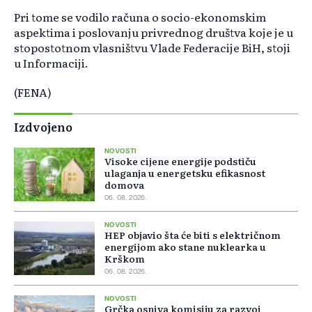
Pri tome se vodilo računa o socio-ekonomskim
aspektima i poslovanju privrednog društva koje je u
stopostotnom vlasništvu Vlade Federacije BiH, stoji
u Informaciji.
(FENA)
Izdvojeno
NOVOSTI
Visoke cijene energije podstiču
ulaganja u energetsku efikasnost
domova
06. 08. 2026.
NOVOSTI
HEP objavio šta će biti s električnom
energijom ako stane nuklearka u
Krškom
06. 08. 2026.
NOVOSTI
Grčka osniva komisiju za razvoj