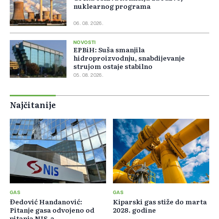
nuklearnog programa
06. 08. 2026.
NOVOSTI
EPBiH: Suša smanjila
hidroproizvodnju, snabdijevanje
strujom ostaje stabilno
05. 08. 2026.
Najčitanije
GAS
GAS
Đedović Handanović:
Kiparski gas stiže do marta
Pitanje gasa odvojeno od
2028. godine
pitanja NIS-a