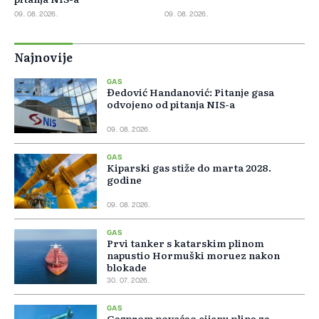
09. 08. 2026.
09. 08. 2026.
Najnovije
GAS
Đedović Handanović: Pitanje gasa
odvojeno od pitanja NIS-a
09. 08. 2026.
GAS
Kiparski gas stiže do marta 2028.
godine
09. 08. 2026.
GAS
Prvi tanker s katarskim plinom
napustio Hormuški moruez nakon
blokade
30. 07. 2026.
GAS
Gazprom povećao cijenu plina za