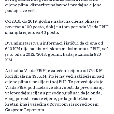
cijene plina, disparitet nabavne i prodajne cijene
postaje sve veći.
Od 2016. do 2019. godine nabavna cijena plina je
povećana 100 posto, dok je u tom periodu Vlada FBiH
smanjila cijenu za 40 posto.
Dva ministarstva u informaciji ističu i da cijena od
640 KM nije na historijskom maksimumu u FBiH, već
je to bila u 2012./2013. godini, kada je iznosila 820
KM.
Aktualna Vlada FBiH je zatečenu cijenu od 754 KM
korigirala na 495 KM, što je najveći zabilježeni pad
cijene plina u poslijeratnoj BiH. To potvrđuje da je
Vlada FBiH poduzela sve aktivnosti da prvo smanji
veleprodajnu cijenu prirodnog plina i da je onda,
zbog porasta ruske cijene, prilagodi tržišnim
kretanjima i važećim ugovorom s isporučiocem
Gazprom Exportom.