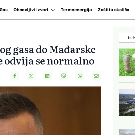
Gas
Obnovljivi izvori
Termoenergija
Zaštita okoliša
Izd
skog gasa do Mađarske
e odvija se normalno