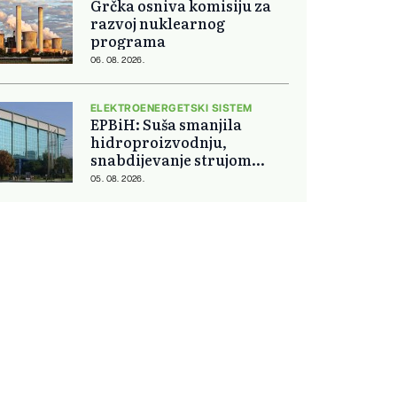
Grčka osniva komisiju za
razvoj nuklearnog
programa
06. 08. 2026.
ELEKTROENERGETSKI SISTEM
EPBiH: Suša smanjila
hidroproizvodnju,
snabdijevanje strujom
ostaje stabilno
05. 08. 2026.