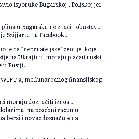
avio isporuke Bugarskoj i Poljskoj jer
 plina u Bugarsku ne znači i obustavu
 je Szijjarto na Facebooku.
 je da "neprijateljske" zemlje, koje
zije na Ukrajinu, moraju plaćati ruski
 u Rusiji.
iz SWIFT-a, međunarodnog finansijskog
ci moraju doznačiti iznos u
dolarima, na posebni račun u
a berzi i novac doznačuje na