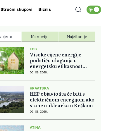
Stručni skupovi
Biznis
vojeno
Najnovije
Najčitanije
ECB
Visoke cijene energije
podstiču ulaganja u
energetsku efikasnost
domova
06. 08. 2026.
HRVATSKA
HEP objavio šta će biti s
električnom energijom ako
stane nuklearka u Krškom
06. 08. 2026.
ATINA