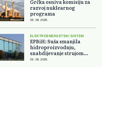
Grčka osniva komisiju za
razvoj nuklearnog
programa
06. 08. 2026.
ELEKTROENERGETSKI SISTEM
EPBiH: Suša smanjila
hidroproizvodnju,
snabdijevanje strujom
ostaje stabilno
05. 08. 2026.