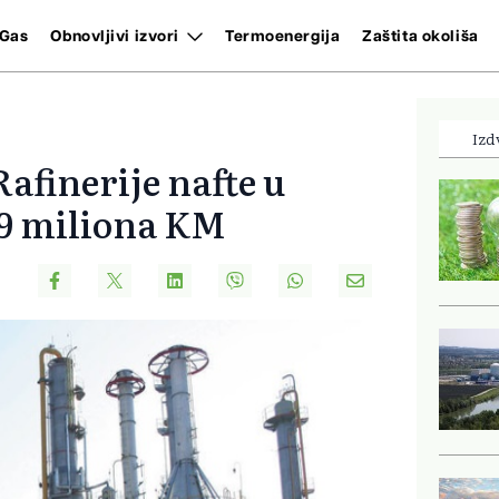
Gas
Obnovljivi izvori
Termoenergija
Zaštita okoliša
Izd
afinerije nafte u
9 miliona KM