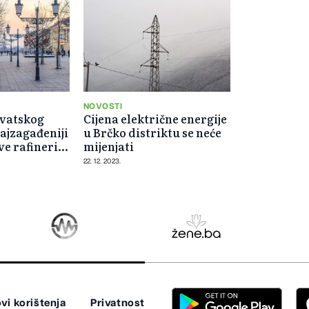
NOVOSTI
rvatskog
Cijena električne energije
ajzagađeniji
u Brčko distriktu se neće
ve rafineriju
mijenjati
22. 12. 2023.
vi korištenja
Privatnost