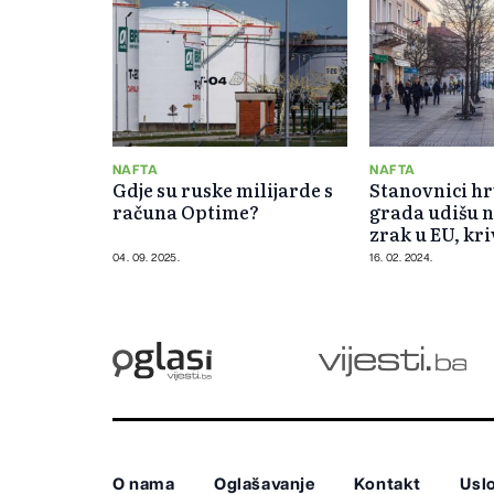
NAFTA
NAFTA
Gdje su ruske milijarde s
Stanovnici h
računa Optime?
grada udišu n
zrak u EU, kri
iz BiH?
04. 09. 2025.
16. 02. 2024.
O nama
Oglašavanje
Kontakt
Uslo