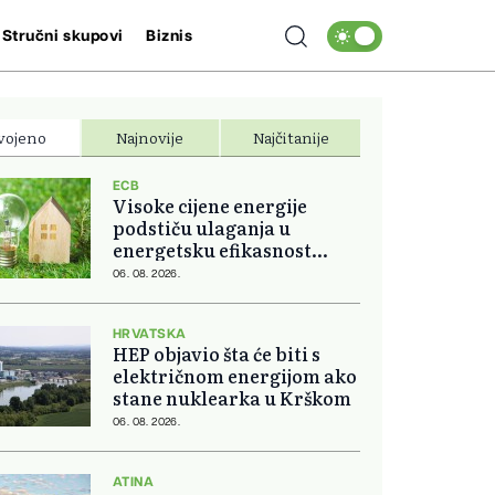
Stručni skupovi
Biznis
vojeno
Najnovije
Najčitanije
ECB
Visoke cijene energije
podstiču ulaganja u
energetsku efikasnost
domova
06. 08. 2026.
HRVATSKA
HEP objavio šta će biti s
električnom energijom ako
stane nuklearka u Krškom
06. 08. 2026.
ATINA