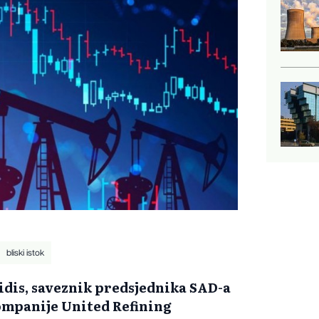
bliski istok
idis, saveznik predsjednika SAD-a
ompanije United Refining