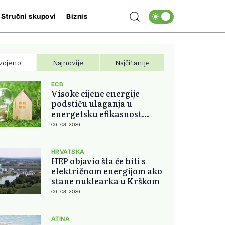
Stručni skupovi
Biznis
vojeno
Najnovije
Najčitanije
ECB
Visoke cijene energije
podstiču ulaganja u
energetsku efikasnost
domova
06. 08. 2026.
HRVATSKA
HEP objavio šta će biti s
električnom energijom ako
stane nuklearka u Krškom
06. 08. 2026.
ATINA