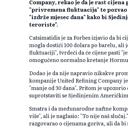
Company, rekao je da je rast cijena
"privremena fluktuacija" te pozvao 
"izdrže mjesec dana" kako bi Sjedin
teroriste".
Catsimatidis je za Forbes izjavio da bi c
mogla dostići 100 dolara po barelu, ali 
fluktuaciji", tvrdeći da će cijene pasti 
omogućeno normalno kretanje Horm
Dodao je da nije napravio nikakve prom
kompanije United Refining Company jer 
"manje od 30 dana". Pritom je upozorio d
suprotstaviti se Sjedinjenim Američkim 
Smatra i da međunarodne naftne kompani
više", ali je naglasio: "To nije naš slu
razgovarao o cijenama goriva, ali da bi