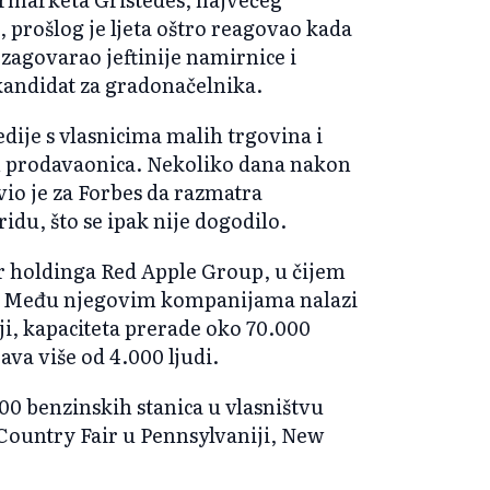
 prošlog je ljeta oštro reagovao kada
zagovarao jeftinije namirnice i
kandidat za gradonačelnika.
dije s vlasnicima malih trgovina i
ih prodavaonica. Nekoliko dana nakon
o je za Forbes da razmatra
idu, što se ipak nije dogodilo.
tor holdinga Red Apple Group, u čijem
y. Među njegovim kompanijama nalazi
ji, kapaciteta prerade oko 70.000
ava više od 4.000 ljudi.
00 benzinskih stanica u vlasništvu
Country Fair u Pennsylvaniji, New