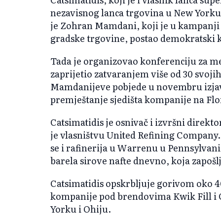
nezavisnog lanca trgovina u New Yorku,
je Zohran Mamdani, koji je u kampanji 
gradske trgovine, postao demokratski 
Tada je organizovao konferenciju za me
zaprijetio zatvaranjem više od 30 svoj
Mamdanijeve pobjede u novembru izjavi
premještanje sjedišta kompanije na Flor
Catsimatidis je osnivač i izvršni direk
je vlasništvu United Refining Compan
se i rafinerija u Warrenu u Pennsylvani
barela sirove nafte dnevno, koja zapošlj
Catsimatidis opskrbljuje gorivom oko 4
kompanije pod brendovima Kwik Fill i 
Yorku i Ohiju.