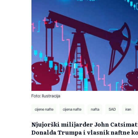
Foto: Ilustracija
cijene nafte
cijena nafte
nafta
SAD
iran
Njujorški milijarder John Catsimat
Donalda Trumpa i vlasnik naftne k