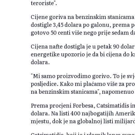
teroriste".
Cijene goriva na benzinskim stanicama
dostigle 3,45 dolara po galonu, prema p
gotovo 50 centi više nego prije sedam da
Cijena nafte dostigla je u petak 90 dola
energetike upozorio je da bi cijena do k
dolara.
"Mi samo proizvodimo gorivo. To je svjet
posljedice. Kako mi plaćamo više za pr
na benzinskim stanicama", napomenuo j
Prema procjeni Forbesa, Catsimatidis i
dolara. Na listi 400 najbogatijih Amerik
mjestu, dok je na globalnoj listi milija
Catsimatidis, koji je i vlasnik lanca su