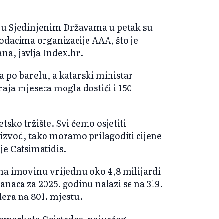
 u Sjedinjenim Državama u petak su
odacima organizacije AAA, što je
na, javlja Index.hr.
ra po barelu, a katarski ministar
raja mjeseca mogla dostići i 150
sko tržište. Svi ćemo osjetiti
oizvod, tako moramo prilagoditi cijene
e Catsimatidis.
ma imovinu vrijednu oko 4,8 milijardi
anaca za 2025. godinu nalazi se na 319.
rdera na 801. mjestu.
permarketa Gristedes, najvećeg