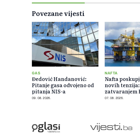
Povezane vijesti
GAS
NAFTA
Đedović Handanović:
Nafta poskupj
Pitanje gasa odvojeno od
novih tenzija:
pitanja NIS-a
zatvaranjem
moreuza
09. 08. 2026.
07. 08. 2026.