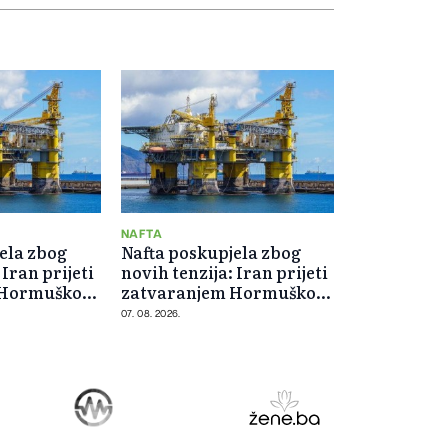
NAFTA
ela zbog
Nafta poskupjela zbog
 Iran prijeti
novih tenzija: Iran prijeti
 Hormuškog
zatvaranjem Hormuškog
moreuza
07. 08. 2026.