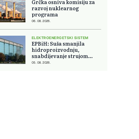
Grčka osniva komisiju za
razvoj nuklearnog
programa
06. 08. 2026.
ELEKTROENERGETSKI SISTEM
EPBiH: Suša smanjila
hidroproizvodnju,
snabdijevanje strujom
ostaje stabilno
05. 08. 2026.