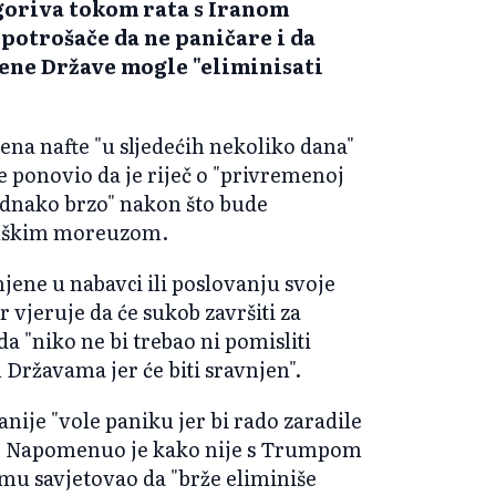
 goriva tokom rata s Iranom
potrošače da ne paničare i da
jene Države mogle "eliminisati
ijena nafte "u sljedećih nekoliko dana"
je ponovio da je riječ o "privremenoj
"jednako brzo" nakon što bude
uškim moreuzom.
jene u nabavci ili poslovanju svoje
vjeruje da će sukob završiti za
a "niko ne bi trebao ni pomisliti
Državama jer će biti sravnjen".
je "vole paniku jer bi rado zaradile
čaj." Napomenuo je kako nije s Trumpom
 mu savjetovao da "brže eliminiše