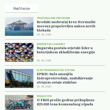
Najčitanije
TRGOVINA POD PRITISKOM
Brodski saobraćaj kroz Hormuški
moreuz prepolovljen nakon novih
blokada
08. 08. 2026.
ENERGETSKI ZAOKRET
Bugarska postala svjetski lider u
baterijskom skladištenju energije
08. 08. 2026.
ELEKTROENERGETSKI SISTEM
EPBiH: Suša smanjila
hidroproizvodnju, snabdijevanje
strujom ostaje stabilno
05. 08. 2026.
PODACI FZS
U FBiH prošle godine prikupljeno
629.626 tona komunalnog otpada