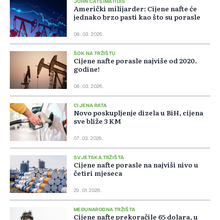
JOHN CATSIMATIDIS
Američki milijarder: Cijene nafte će
jednako brzo pasti kao što su porasle
08. 03. 2026.
ŠOK NA TRŽIŠTU
Cijene nafte porasle najviše od 2020.
godine!
08. 03. 2026.
CIJENA RATA
Novo poskupljenje dizela u BiH, cijena
sve bliže 3 KM
07. 03. 2026.
SVJETSKA TRŽIŠTA
Cijene nafte porasle na najviši nivo u
četiri mjeseca
29. 01. 2026.
MEĐUNARODNA TRŽIŠTA
Cijene nafte prekoračile 65 dolara, u