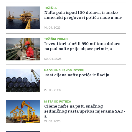
TRŽIŠTA
Nafta pala ispod 100 dolara, iransko-
američki pregovori potiču nade u mir
14. 04. 2026.
TRŽIŠNI PODACI
Investitori uložili 950 miliona dolara
na pad nafte prije objave primirja
09. 04. 2026.
HAOS NA BLISKOM ISTOKU
Rast cijena nafte potiče inflaciju
22. 03. 2026.
NIŠTA OD POTEZA
Cijene nafte na putu snažnog
sedmičnog rasta uprkos mjerama SAD-
a
13. 03. 2026.