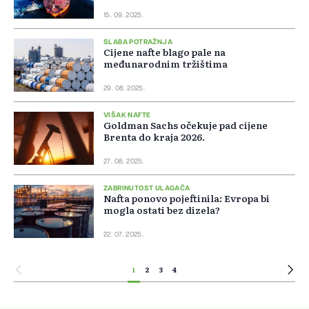
15. 09. 2025.
SLABA POTRAŽNJA
Cijene nafte blago pale na
međunarodnim tržištima
29. 08. 2025.
VIŠAK NAFTE
Goldman Sachs očekuje pad cijene
Brenta do kraja 2026.
27. 08. 2025.
ZABRINUTOST ULAGAČA
Nafta ponovo pojeftinila: Evropa bi
mogla ostati bez dizela?
22. 07. 2025.
1
2
3
4