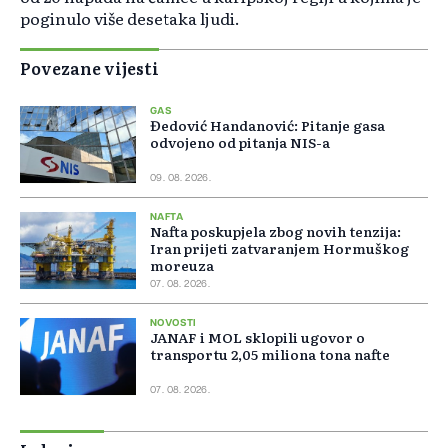
poginulo više desetaka ljudi.
Povezane vijesti
GAS
Đedović Handanović: Pitanje gasa
odvojeno od pitanja NIS-a
09. 08. 2026.
NAFTA
Nafta poskupjela zbog novih tenzija:
Iran prijeti zatvaranjem Hormuškog
moreuza
07. 08. 2026.
NOVOSTI
JANAF i MOL sklopili ugovor o
transportu 2,05 miliona tona nafte
07. 08. 2026.