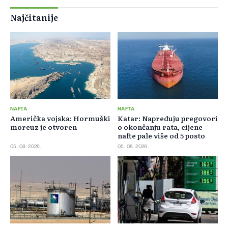
Najčitanije
NAFTA
NAFTA
Američka vojska: Hormuški
Katar: Napreduju pregovori
moreuz je otvoren
o okončanju rata, cijene
nafte pale više od 5 posto
05. 08. 2026.
05. 08. 2026.