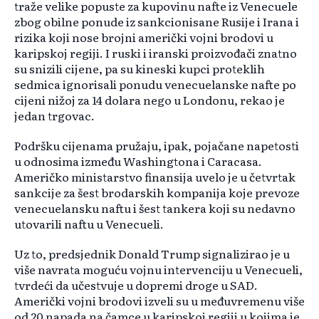
traže velike popuste za kupovinu nafte iz Venecuele
zbog obilne ponude iz sankcionisane Rusije i Irana i
rizika koji nose brojni američki vojni brodovi u
karipskoj regiji. I ruski i iranski proizvođači znatno
su snizili cijene, pa su kineski kupci proteklih
sedmica ignorisali ponudu venecuelanske nafte po
cijeni nižoj za 14 dolara nego u Londonu, rekao je
jedan trgovac.
Podršku cijenama pružaju, ipak, pojačane napetosti
u odnosima između Washingtona i Caracasa.
Američko ministarstvo finansija uvelo je u četvrtak
sankcije za šest brodarskih kompanija koje prevoze
venecuelansku naftu i šest tankera koji su nedavno
utovarili naftu u Venecueli.
Uz to, predsjednik Donald Trump signalizirao je u
više navrata moguću vojnu intervenciju u Venecueli,
tvrdeći da učestvuje u dopremi droge u SAD.
Američki vojni brodovi izveli su u međuvremenu više
od 20 napada na čamce u karipskoj regiji u kojima je