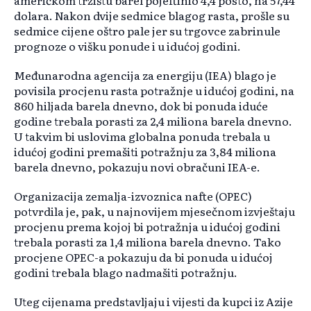
američkom tržištu barel pojeftinio 4,4 posto, na 57,44
dolara. Nakon dvije sedmice blagog rasta, prošle su
sedmice cijene oštro pale jer su trgovce zabrinule
prognoze o višku ponude i u idućoj godini.
Međunarodna agencija za energiju (IEA) blago je
povisila procjenu rasta potražnje u idućoj godini, na
860 hiljada barela dnevno, dok bi ponuda iduće
godine trebala porasti za 2,4 miliona barela dnevno.
U takvim bi uslovima globalna ponuda trebala u
idućoj godini premašiti potražnju za 3,84 miliona
barela dnevno, pokazuju novi obračuni IEA-e.
Organizacija zemalja-izvoznica nafte (OPEC)
potvrdila je, pak, u najnovijem mjesečnom izvještaju
procjenu prema kojoj bi potražnja u idućoj godini
trebala porasti za 1,4 miliona barela dnevno. Tako
procjene OPEC-a pokazuju da bi ponuda u idućoj
godini trebala blago nadmašiti potražnju.
Uteg cijenama predstavljaju i vijesti da kupci iz Azije