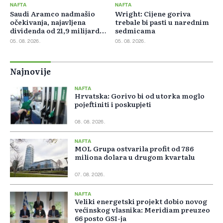
NAFTA
NAFTA
Saudi Aramco nadmašio
Wright: Cijene goriva
očekivanja, najavljena
trebale bi pasti u narednim
dividenda od 21,9 milijardi
sedmicama
dolara
05. 08. 2026.
05. 08. 2026.
Najnovije
NAFTA
Hrvatska: Gorivo bi od utorka moglo
pojeftiniti i poskupjeti
08. 08. 2026.
NAFTA
MOL Grupa ostvarila profit od 786
miliona dolara u drugom kvartalu
07. 08. 2026.
NAFTA
Veliki energetski projekt dobio novog
većinskog vlasnika: Meridiam preuzeo
66 posto GSI-ja