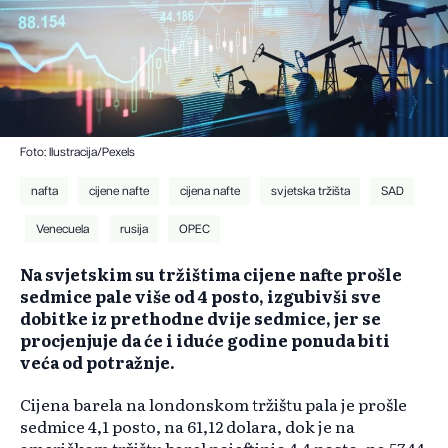
Foto: Ilustracija/Pexels
nafta
cijene nafte
cijena nafte
svjetska tržišta
SAD
Venecuela
rusija
OPEC
Na svjetskim su tržištima cijene nafte prošle
sedmice pale više od 4 posto, izgubivši sve
dobitke iz prethodne dvije sedmice, jer se
procjenjuje da će i iduće godine ponuda biti
veća od potražnje.
Cijena barela na londonskom tržištu pala je prošle
sedmice 4,1 posto, na 61,12 dolara, dok je na