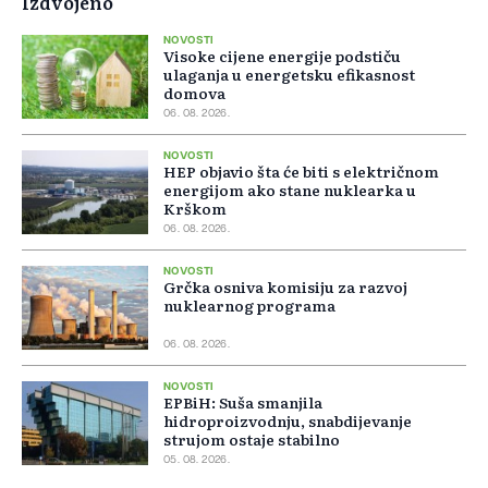
Izdvojeno
NOVOSTI
Visoke cijene energije podstiču
ulaganja u energetsku efikasnost
domova
06. 08. 2026.
NOVOSTI
HEP objavio šta će biti s električnom
energijom ako stane nuklearka u
Krškom
06. 08. 2026.
NOVOSTI
Grčka osniva komisiju za razvoj
nuklearnog programa
06. 08. 2026.
NOVOSTI
EPBiH: Suša smanjila
hidroproizvodnju, snabdijevanje
strujom ostaje stabilno
05. 08. 2026.