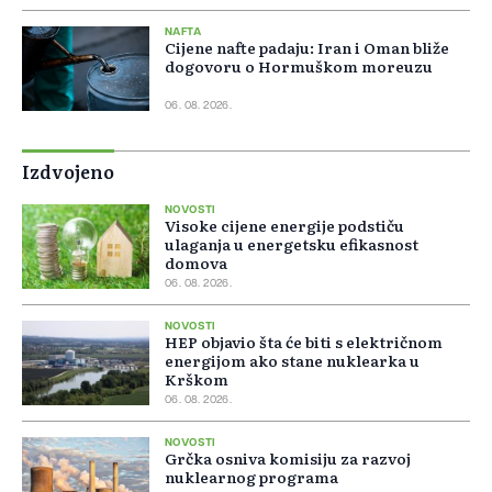
NAFTA
Cijene nafte padaju: Iran i Oman bliže
dogovoru o Hormuškom moreuzu
06. 08. 2026.
Izdvojeno
NOVOSTI
Visoke cijene energije podstiču
ulaganja u energetsku efikasnost
domova
06. 08. 2026.
NOVOSTI
HEP objavio šta će biti s električnom
energijom ako stane nuklearka u
Krškom
06. 08. 2026.
NOVOSTI
Grčka osniva komisiju za razvoj
nuklearnog programa