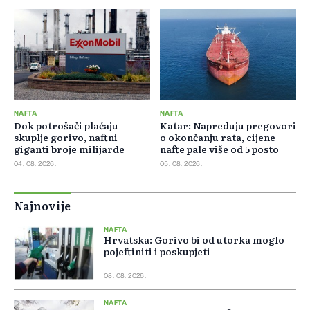
NAFTA
NAFTA
Dok potrošači plaćaju
Katar: Napreduju pregovori
skuplje gorivo, naftni
o okončanju rata, cijene
giganti broje milijarde
nafte pale više od 5 posto
04. 08. 2026.
05. 08. 2026.
Najnovije
NAFTA
Hrvatska: Gorivo bi od utorka moglo
pojeftiniti i poskupjeti
08. 08. 2026.
NAFTA