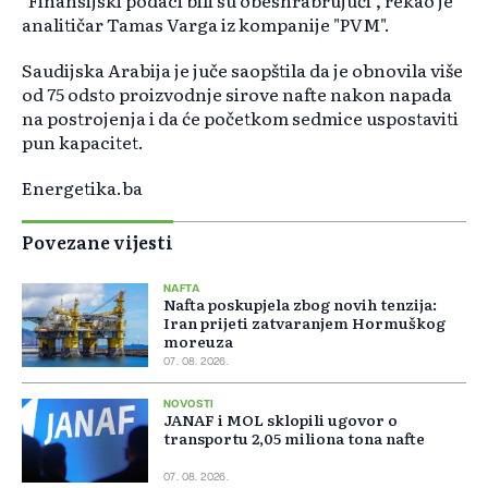
"Finansijski podaci bili su obeshrabrujući", rekao je
analitičar Tamas Varga iz kompanije "PVM".
Saudijska Arabija je juče saopštila da je obnovila više
od 75 odsto proizvodnje sirove nafte nakon napada
na postrojenja i da će početkom sedmice uspostaviti
pun kapacitet.
Energetika.ba
Povezane vijesti
NAFTA
Nafta poskupjela zbog novih tenzija:
Iran prijeti zatvaranjem Hormuškog
moreuza
07. 08. 2026.
NOVOSTI
JANAF i MOL sklopili ugovor o
transportu 2,05 miliona tona nafte
07. 08. 2026.