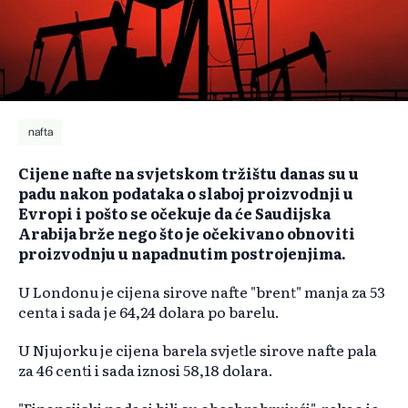
nafta
Cijene nafte na svjetskom tržištu danas su u
padu nakon podataka o slaboj proizvodnji u
Evropi i pošto se očekuje da će Saudijska
Arabija brže nego što je očekivano obnoviti
proizvodnju u napadnutim postrojenjima.
U Londonu je cijena sirove nafte "brent" manja za 53
centa i sada je 64,24 dolara po barelu.
U Njujorku je cijena barela svjetle sirove nafte pala
za 46 centi i sada iznosi 58,18 dolara.