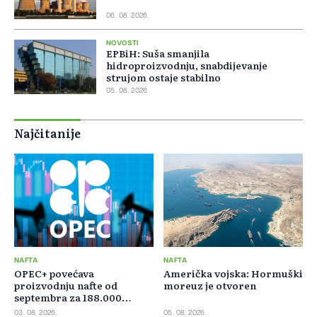
06. 08. 2026.
NOVOSTI
EPBiH: Suša smanjila
hidroproizvodnju, snabdijevanje
strujom ostaje stabilno
05. 08. 2026.
Najčitanije
NAFTA
NAFTA
OPEC+ povećava
Američka vojska: Hormuški
proizvodnju nafte od
moreuz je otvoren
septembra za 188.000
barela dnevno
03. 08. 2026.
05. 08. 2026.