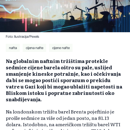
Foto: Ilustracija/Pexels
nafta
cijena nafte
cijene nafte
Na globalnim naftnim tržištima protekle
sedmice cijene barela oštro su pale, uslijed
smanjenje kineske potražnje, kao i očekivanja
da bi se mogao postići sporazum o prekidu
vatre u Gazi koji bi mogao ublažiti napetosti na
Bliskom istoku i popratne zabrinutosti oko
snabdijevanja.
Na londonskom tržištu barel Brenta pojeftinio je
prošle sedmice za više od jedan posto, na 81.13
dolara. Istodobno, na američkom tržištu barel WTI