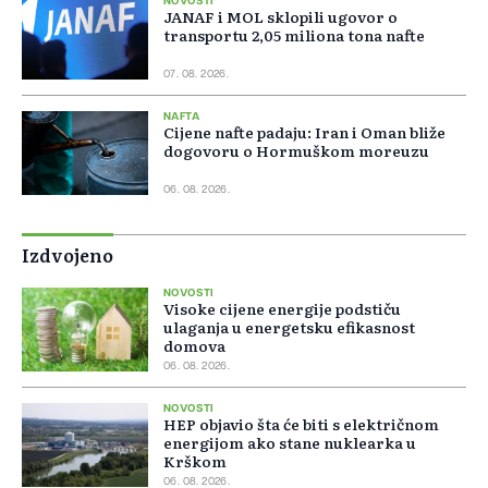
NOVOSTI
JANAF i MOL sklopili ugovor o
transportu 2,05 miliona tona nafte
07. 08. 2026.
NAFTA
Cijene nafte padaju: Iran i Oman bliže
dogovoru o Hormuškom moreuzu
06. 08. 2026.
Izdvojeno
NOVOSTI
Visoke cijene energije podstiču
ulaganja u energetsku efikasnost
domova
06. 08. 2026.
NOVOSTI
HEP objavio šta će biti s električnom
energijom ako stane nuklearka u
Krškom
06. 08. 2026.