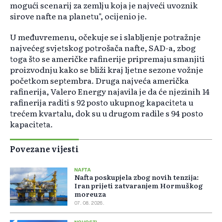
mogući scenarij za zemlju koja je najveći uvoznik
sirove nafte na planetu", ocijenio je.
U međuvremenu, očekuje se i slabljenje potražnje
najvećeg svjetskog potrošača nafte, SAD-a, zbog
toga što se američke rafinerije pripremaju smanjiti
proizvodnju kako se bliži kraj ljetne sezone vožnje
početkom septembra. Druga najveća američka
rafinerija, Valero Energy najavila je da će njezinih 14
rafinerija raditi s 92 posto ukupnog kapaciteta u
trećem kvartalu, dok su u drugom radile s 94 posto
kapaciteta.
Povezane vijesti
NAFTA
Nafta poskupjela zbog novih tenzija:
Iran prijeti zatvaranjem Hormuškog
moreuza
07. 08. 2026.