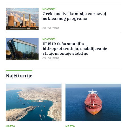
NOVOSTI
Grčka osniva komisiju za razvoj
nuklearnog programa
06. 08. 2026.
NOVOSTI
EPBiH: Suša smanjila
hidroproizvodnju, snabdijevanje
strujom ostaje stabilno
05. 08. 2026.
Najčitanije
NAFTA
NAFTA