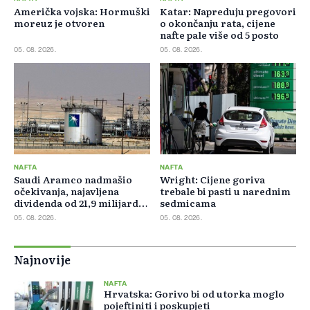
Američka vojska: Hormuški
Katar: Napreduju pregovori
moreuz je otvoren
o okončanju rata, cijene
nafte pale više od 5 posto
05. 08. 2026.
05. 08. 2026.
NAFTA
NAFTA
Saudi Aramco nadmašio
Wright: Cijene goriva
očekivanja, najavljena
trebale bi pasti u narednim
dividenda od 21,9 milijardi
sedmicama
dolara
05. 08. 2026.
05. 08. 2026.
Najnovije
NAFTA
Hrvatska: Gorivo bi od utorka moglo
pojeftiniti i poskupjeti