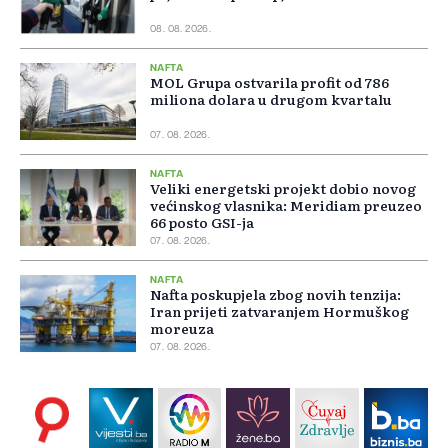
08. 08. 2026.
NAFTA
MOL Grupa ostvarila profit od 786
miliona dolara u drugom kvartalu
07. 08. 2026.
NAFTA
Veliki energetski projekt dobio novog
većinskog vlasnika: Meridiam preuzeo
66 posto GSI-ja
07. 08. 2026.
NAFTA
Nafta poskupjela zbog novih tenzija:
Iran prijeti zatvaranjem Hormuškog
moreuza
07. 08. 2026.