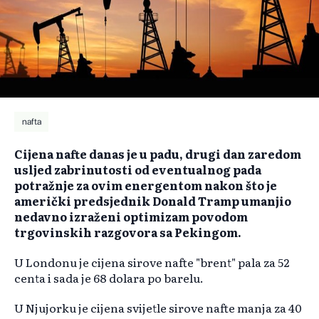
nafta
Cijena nafte danas je u padu, drugi dan zaredom
usljed zabrinutosti od eventualnog pada
potražnje za ovim energentom nakon što je
američki predsjednik Donald Tramp umanjio
nedavno izraženi optimizam povodom
trgovinskih razgovora sa Pekingom.
U Londonu je cijena sirove nafte "brent" pala za 52
centa i sada je 68 dolara po barelu.
U Njujorku je cijena svijetle sirove nafte manja za 40