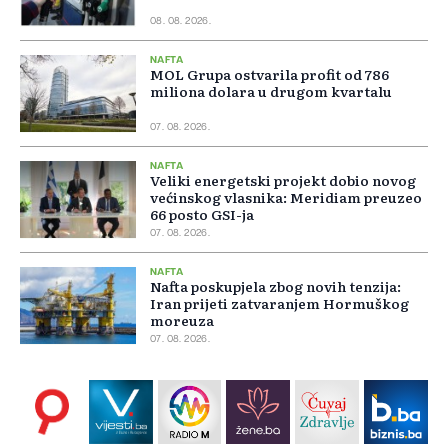
08. 08. 2026.
NAFTA
MOL Grupa ostvarila profit od 786
miliona dolara u drugom kvartalu
07. 08. 2026.
NAFTA
Veliki energetski projekt dobio novog
većinskog vlasnika: Meridiam preuzeo
66 posto GSI-ja
07. 08. 2026.
NAFTA
Nafta poskupjela zbog novih tenzija:
Iran prijeti zatvaranjem Hormuškog
moreuza
07. 08. 2026.