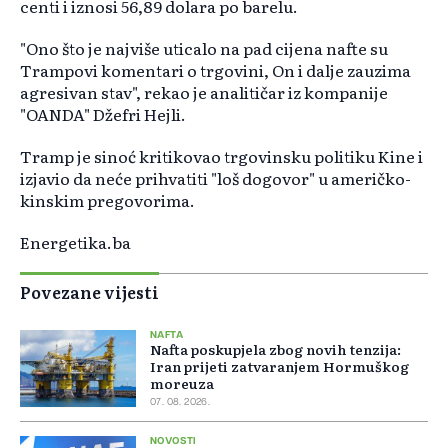
centi i iznosi 56,89 dolara po barelu.
"Ono što je najviše uticalo na pad cijena nafte su
Trampovi komentari o trgovini, On i dalje zauzima
agresivan stav", rekao je analitičar iz kompanije
"OANDA" Džefri Hejli.
Tramp je sinoć kritikovao trgovinsku politiku Kine i
izjavio da neće prihvatiti "loš dogovor" u američko-
kinskim pregovorima.
Energetika.ba
Povezane vijesti
NAFTA
Nafta poskupjela zbog novih tenzija:
Iran prijeti zatvaranjem Hormuškog
moreuza
07. 08. 2026.
NOVOSTI