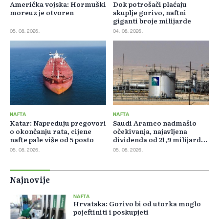
Američka vojska: Hormuški
Dok potrošači plaćaju
moreuz je otvoren
skuplje gorivo, naftni
giganti broje milijarde
05. 08. 2026.
04. 08. 2026.
NAFTA
NAFTA
Katar: Napreduju pregovori
Saudi Aramco nadmašio
o okončanju rata, cijene
očekivanja, najavljena
nafte pale više od 5 posto
dividenda od 21,9 milijardi
dolara
05. 08. 2026.
05. 08. 2026.
Najnovije
NAFTA
Hrvatska: Gorivo bi od utorka moglo
pojeftiniti i poskupjeti