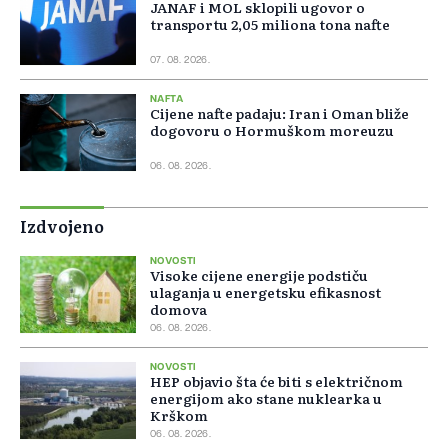
JANAF i MOL sklopili ugovor o
transportu 2,05 miliona tona nafte
07. 08. 2026.
NAFTA
Cijene nafte padaju: Iran i Oman bliže
dogovoru o Hormuškom moreuzu
06. 08. 2026.
Izdvojeno
NOVOSTI
Visoke cijene energije podstiču
ulaganja u energetsku efikasnost
domova
06. 08. 2026.
NOVOSTI
HEP objavio šta će biti s električnom
energijom ako stane nuklearka u
Krškom
06. 08. 2026.