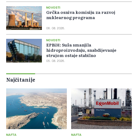
NOVOSTI
Grčka osniva komisiju za razvoj
nuklearnog programa
06. 08. 2026.
NOVOSTI
EPBiH: Suša smanjila
hidroproizvodnju, snabdijevanje
strujom ostaje stabilno
05. 08. 2026.
Najčitanije
NAFTA
NAFTA