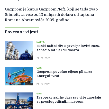
Gazprom je kupio Gazprom Neft, koji se tada zvao
Sibneft, za više od 13 milijardi dolara od tajkuna
Romana Abramoviča 2005. godine.
Povezane vijesti
NAFTA
Ruski naftni div u prvoj polovini 2026.
zaradio milijardu dolara
29. 07. 2026.
GAS
Gazprom povećao cijenu plina za
Energoinvest
24. 07. 2026.
GAS
Evropske zalihe gasa sve više zaostaju
za prošlogodišnjim nivoom