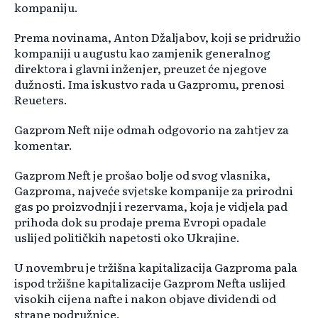
kompaniju.
Prema novinama, Anton Džaljabov, koji se pridružio
kompaniji u augustu kao zamjenik generalnog
direktora i glavni inženjer, preuzet će njegove
dužnosti. Ima iskustvo rada u Gazpromu, prenosi
Reueters.
Gazprom Neft nije odmah odgovorio na zahtjev za
komentar.
Gazprom Neft je prošao bolje od svog vlasnika,
Gazproma, najveće svjetske kompanije za prirodni
gas po proizvodnji i rezervama, koja je vidjela pad
prihoda dok su prodaje prema Evropi opadale
uslijed političkih napetosti oko Ukrajine.
U novembru je tržišna kapitalizacija Gazproma pala
ispod tržišne kapitalizacije Gazprom Nefta uslijed
visokih cijena nafte i nakon objave dividendi od
strane podružnice.