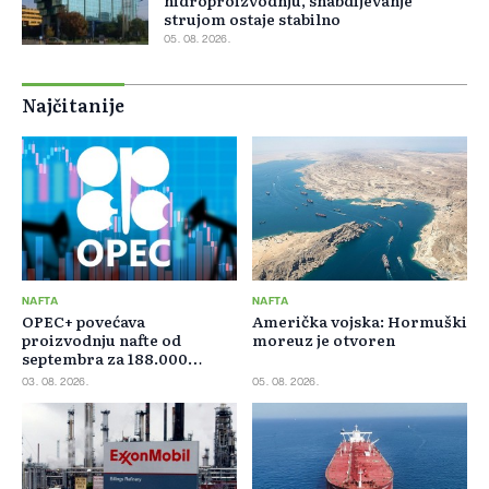
hidroproizvodnju, snabdijevanje
strujom ostaje stabilno
05. 08. 2026.
Najčitanije
NAFTA
NAFTA
OPEC+ povećava
Američka vojska: Hormuški
proizvodnju nafte od
moreuz je otvoren
septembra za 188.000
barela dnevno
03. 08. 2026.
05. 08. 2026.