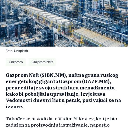
Foto: Unsplash
Gazprom
Gazprom Neft
Gazprom Neft (SIBN.MM), naftna grana ruskog
energetskog giganta Gazprom (GAZP.MM),
preuredila je svoju strukturu menadžmenta
kako bi poboljšala upravljanje, izvještava
Vedomosti dnevni list u petak, pozivajući se na
izvore.
Također se navodi da je Vadim Yakovlev, koji je bio
zadužen za proizvodnju i istraživanje, napustio