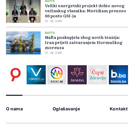
NAFTA
Veliki energetski projekt dobio novog
većinskog vlasnika: Meridiam preuzeo
66 posto GSI-ja
07. 08. 2026.
NAFTA
Nafta poskupjela zbog novih tenzija:
Iran prijeti zatvaranjem Hormuškog
moreuza
07. 08. 2026.
O nama
Oglašavanje
Kontakt