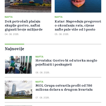
NAFTA
NAFTA
Dok potrošači plaćaju
Katar: Napreduju pregovori
skuplje gorivo, naftni
o okončanju rata, cijene
giganti broje milijarde
nafte pale više od 5 posto
04. 08. 2026.
05. 08. 2026.
Najnovije
NAFTA
Hrvatska: Gorivo bi od utorka moglo
pojeftiniti i poskupjeti
08. 08. 2026.
NAFTA
MOL Grupa ostvarila profit od 786
miliona dolara u drugom kvartalu
07. 08. 2026.