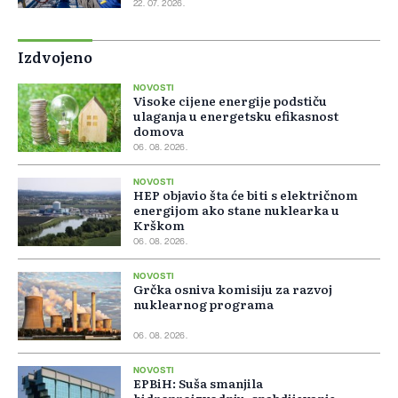
22. 07. 2026.
Izdvojeno
NOVOSTI
Visoke cijene energije podstiču
ulaganja u energetsku efikasnost
domova
06. 08. 2026.
NOVOSTI
HEP objavio šta će biti s električnom
energijom ako stane nuklearka u
Krškom
06. 08. 2026.
NOVOSTI
Grčka osniva komisiju za razvoj
nuklearnog programa
06. 08. 2026.
NOVOSTI
EPBiH: Suša smanjila