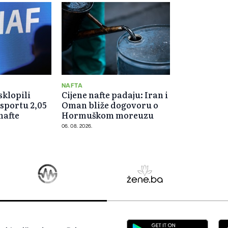
NAFTA
klopili
Cijene nafte padaju: Iran i
sportu 2,05
Oman bliže dogovoru o
nafte
Hormuškom moreuzu
06. 08. 2026.