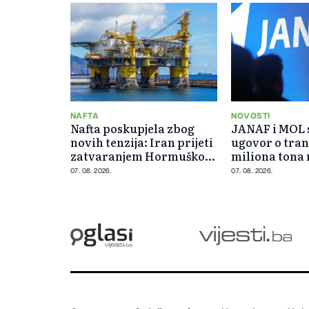
NAFTA
NOVOSTI
Nafta poskupjela zbog
JANAF i MOL s
novih tenzija: Iran prijeti
ugovor o tran
zatvaranjem Hormuškog
miliona tona 
moreuza
07. 08. 2026.
07. 08. 2026.