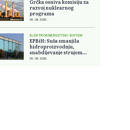
Grčka osniva komisiju za
razvoj nuklearnog
programa
06. 08. 2026.
ELEKTROENERGETSKI SISTEM
EPBiH: Suša smanjila
hidroproizvodnju,
snabdijevanje strujom
ostaje stabilno
05. 08. 2026.