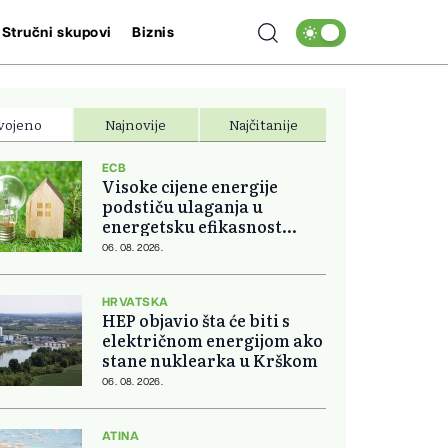
Stručni skupovi
Biznis
vojeno
Najnovije
Najčitanije
ECB
Visoke cijene energije
podstiču ulaganja u
energetsku efikasnost
domova
06. 08. 2026.
HRVATSKA
HEP objavio šta će biti s
električnom energijom ako
stane nuklearka u Krškom
06. 08. 2026.
ATINA