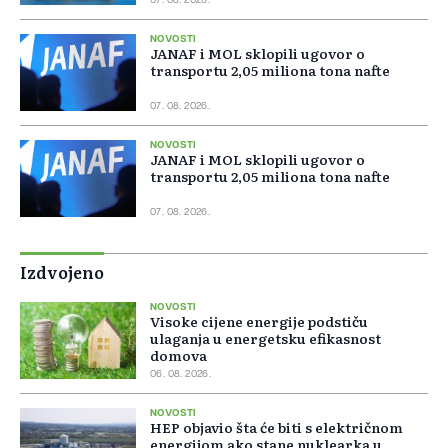
07. 08. 2026.
NOVOSTI
JANAF i MOL sklopili ugovor o
transportu 2,05 miliona tona nafte
07. 08. 2026.
NOVOSTI
JANAF i MOL sklopili ugovor o
transportu 2,05 miliona tona nafte
07. 08. 2026.
Izdvojeno
NOVOSTI
Visoke cijene energije podstiču
ulaganja u energetsku efikasnost
domova
06. 08. 2026.
NOVOSTI
HEP objavio šta će biti s električnom
energijom ako stane nuklearka u