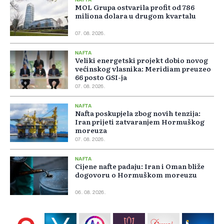
NAFTA
MOL Grupa ostvarila profit od 786
miliona dolara u drugom kvartalu
07. 08. 2026.
NAFTA
Veliki energetski projekt dobio novog
većinskog vlasnika: Meridiam preuzeo
66 posto GSI-ja
07. 08. 2026.
NAFTA
Nafta poskupjela zbog novih tenzija:
Iran prijeti zatvaranjem Hormuškog
moreuza
07. 08. 2026.
NAFTA
Cijene nafte padaju: Iran i Oman bliže
dogovoru o Hormuškom moreuzu
06. 08. 2026.