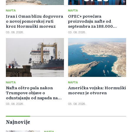
NAFTA
NAFTA
Iran i Oman blizu dogovora
OPEC+ povećava
o novoj pomorskoj ruti
proizvodnju nafte od
kroz Hormuški moreuz
septembra za 188.000
barela dnevno
03. 08. 2026.
03. 08. 2026.
NAFTA
NAFTA
Nafta oštro pala nakon
Američka vojska: Hormuški
Trumpove objave o
moreuz je otvoren
odustajanju od napada na
Iran
03. 08. 2026.
05. 08. 2026.
Najnovije