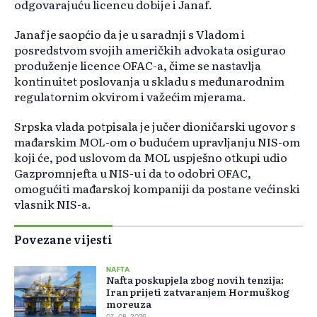
odgovarajuću licencu dobije i Janaf.
Janaf je saopćio da je u saradnji s Vladom i
posredstvom svojih američkih advokata osigurao
produženje licence OFAC-a, čime se nastavlja
kontinuitet poslovanja u skladu s međunarodnim
regulatornim okvirom i važećim mjerama.
Srpska vlada potpisala je jučer dioničarski ugovor s
mađarskim MOL-om o budućem upravljanju NIS-om
koji će, pod uslovom da MOL uspješno otkupi udio
Gazpromnjefta u NIS-u i da to odobri OFAC,
omogućiti mađarskoj kompaniji da postane većinski
vlasnik NIS-a.
Povezane vijesti
NAFTA
Nafta poskupjela zbog novih tenzija:
Iran prijeti zatvaranjem Hormuškog
moreuza