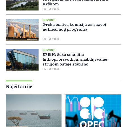
Krškom
06. 08. 2026.
NOVOSTI
Grčka osniva komisiju za razvoj
nuklearnog programa
06. 08. 2026.
NOVOSTI
EPBiH: Suša smanjila
hidroproizvodnju, snabdijevanje
strujom ostaje stabilno
05. 08. 2026.
Najčitanije