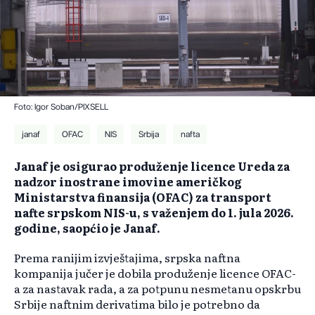
Foto: Igor Soban/PIXSELL
janaf
OFAC
NIS
Srbija
nafta
Janaf je osigurao produženje licence Ureda za
nadzor inostrane imovine američkog
Ministarstva finansija (OFAC) za transport
nafte srpskom NIS-u, s važenjem do 1. jula 2026.
godine, saopćio je Janaf.
Prema ranijim izvještajima, srpska naftna
kompanija jučer je dobila produženje licence OFAC-
a za nastavak rada, a za potpunu nesmetanu opskrbu
Srbije naftnim derivatima bilo je potrebno da