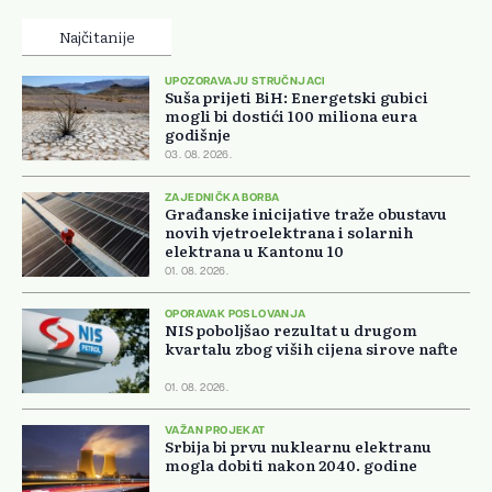
Najčitanije
UPOZORAVAJU STRUČNJACI
Suša prijeti BiH: Energetski gubici
mogli bi dostići 100 miliona eura
godišnje
03. 08. 2026.
ZAJEDNIČKA BORBA
Građanske inicijative traže obustavu
novih vjetroelektrana i solarnih
elektrana u Kantonu 10
01. 08. 2026.
OPORAVAK POSLOVANJA
NIS poboljšao rezultat u drugom
kvartalu zbog viših cijena sirove nafte
01. 08. 2026.
VAŽAN PROJEKAT
Srbija bi prvu nuklearnu elektranu
mogla dobiti nakon 2040. godine