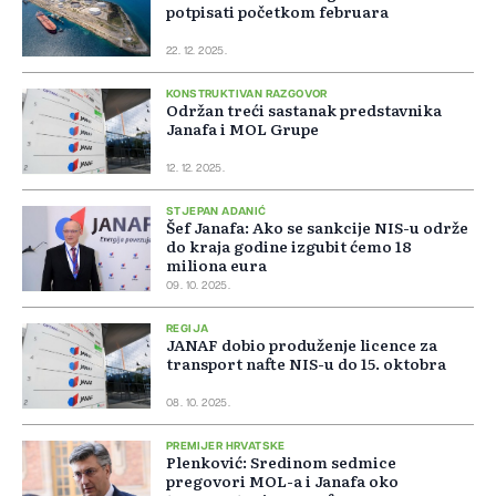
potpisati početkom februara
22. 12. 2025.
KONSTRUKTIVAN RAZGOVOR
Održan treći sastanak predstavnika
Janafa i MOL Grupe
12. 12. 2025.
STJEPAN ADANIĆ
Šef Janafa: Ako se sankcije NIS-u održe
do kraja godine izgubit ćemo 18
miliona eura
09. 10. 2025.
REGIJA
JANAF dobio produženje licence za
transport nafte NIS-u do 15. oktobra
08. 10. 2025.
PREMIJER HRVATSKE
Plenković: Sredinom sedmice
pregovori MOL-a i Janafa oko