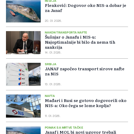
REGIJA
Plenković: Dogovor oko NIS-a dobar je
za Janaf
20. 01. 2026.
NAKON TRANSPORTA NAFTE
Šušnjar o Janafu i NIS-u:
Najoptimalnije bi bilo da nema tih
sankcija
14. 01. 2026.
SRBIJA
JANAF započeo transport sirove nafte
za NIS
13. 01. 2026.
NAFTA
Mađari i Rusi se gotovo dogovorili oko
NIS-a: Oko čega se lome koplja?
11. 01. 2026.
POMAK SA MRTVE TAČKE
Janaf i MOL bi novi ugovor trebali