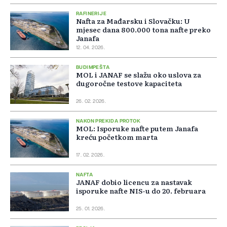
RAFINERIJE
Nafta za Mađarsku i Slovačku: U
mjesec dana 800.000 tona nafte preko
Janafa
12. 04. 2026.
BUDIMPEŠTA
MOL i JANAF se slažu oko uslova za
dugoročne testove kapaciteta
26. 02. 2026.
NAKON PREKIDA PROTOK
MOL: Isporuke nafte putem Janafa
kreću početkom marta
17. 02. 2026.
NAFTA
JANAF dobio licencu za nastavak
isporuke nafte NIS-u do 20. februara
25. 01. 2026.