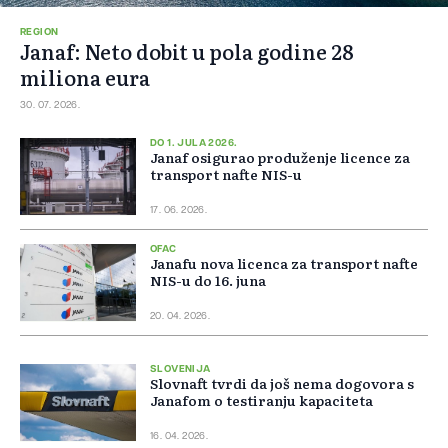
REGION
Janaf: Neto dobit u pola godine 28
miliona eura
30. 07. 2026.
DO 1. JULA 2026.
Janaf osigurao produženje licence za
transport nafte NIS-u
17. 06. 2026.
OFAC
Janafu nova licenca za transport nafte
NIS-u do 16. juna
20. 04. 2026.
SLOVENIJA
Slovnaft tvrdi da još nema dogovora s
Janafom o testiranju kapaciteta
16. 04. 2026.