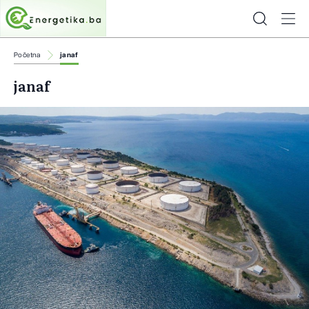
Početna
janaf
janaf