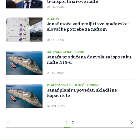
transporta sirove nafte
07. 10. 2025.
REGION
Janaf može zadovoljiti sve mađarske i
slovačke potrebe za naftom
01. 09. 2025.
JADRANSKI NAFTOVOD
Janafu produžena dozvola za isporuku
nafte NIS-u
29. 07. 2025.
REALIZACIJA SLJEDEĆE GODINE
Janaf planira povećati skladišne
kapacitete
07. 03. 2025.
1
2