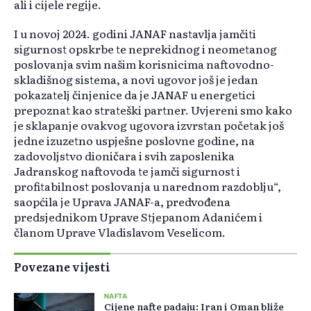
ali i cijele regije.
I u novoj 2024. godini JANAF nastavlja jamčiti
sigurnost opskrbe te neprekidnog i neometanog
poslovanja svim našim korisnicima naftovodno-
skladišnog sistema, a novi ugovor još je jedan
pokazatelj činjenice da je JANAF u energetici
prepoznat kao strateški partner. Uvjereni smo kako
je sklapanje ovakvog ugovora izvrstan početak još
jedne izuzetno uspješne poslovne godine, na
zadovoljstvo dioničara i svih zaposlenika
Jadranskog naftovoda te jamči sigurnost i
profitabilnost poslovanja u narednom razdoblju“,
saopćila je Uprava JANAF-a, predvođena
predsjednikom Uprave Stjepanom Adanićem i
članom Uprave Vladislavom Veselicom.
Povezane vijesti
NAFTA
Cijene nafte padaju: Iran i Oman bliže