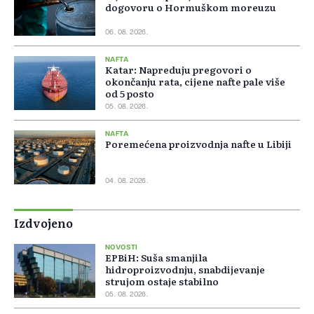
dogovoru o Hormuškom moreuzu
06. 08. 2026.
NAFTA
Katar: Napreduju pregovori o
okončanju rata, cijene nafte pale više
od 5 posto
05. 08. 2026.
NAFTA
Poremećena proizvodnja nafte u Libiji
04. 08. 2026.
Izdvojeno
NOVOSTI
EPBiH: Suša smanjila
hidroproizvodnju, snabdijevanje
strujom ostaje stabilno
05. 08. 2026.