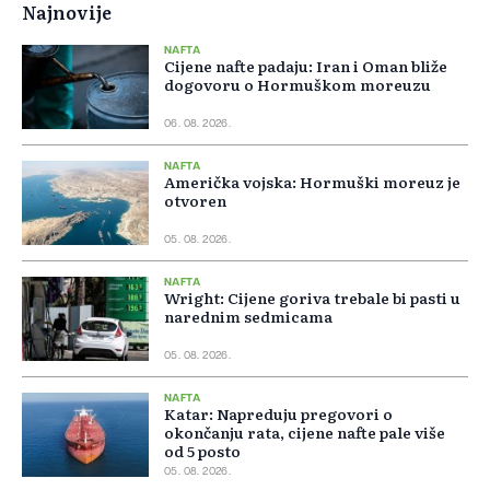
Najnovije
NAFTA
Cijene nafte padaju: Iran i Oman bliže
dogovoru o Hormuškom moreuzu
06. 08. 2026.
NAFTA
Američka vojska: Hormuški moreuz je
otvoren
05. 08. 2026.
NAFTA
Wright: Cijene goriva trebale bi pasti u
narednim sedmicama
05. 08. 2026.
NAFTA
Katar: Napreduju pregovori o
okončanju rata, cijene nafte pale više
od 5 posto
05. 08. 2026.