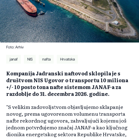
Foto: Arhiv
janaf
NIS
nafta
Hrvatska
Kompanija Jadranski naftovod sklopila je s
društvom NIS Ugovor o transportu 10 miliona
+/- 10 posto tona nafte sistemom JANAF-a za
razdoblje do 31. decembra 2026. godine.
"S velikim zadovoljstvom objavljujemo sklapanje
novog, prema ugovorenom volumenu transporta
nafte rekordnog ugovora, zahvaljujući kojemu još
jednom potvrđujemo značaj JANAF-a kao ključnog
dionika energetskog sektora Republike Hrvatske,