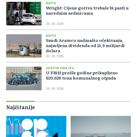
NAFTA
Wright: Cijene goriva trebale bi pasti u
narednim sedmicama
05. 08. 2026.
NAFTA
Saudi Aramco nadmašio očekivanja,
najavljena dividenda od 21,9 milijardi
dolara
05. 08. 2026.
ZAŠTITA OKOLIŠA
U FBiH prošle godine prikupljeno
629.626 tona komunalnog otpada
04. 08. 2026.
Najčitanije