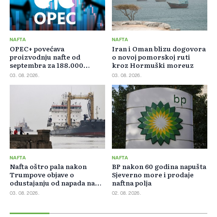
NAFTA
NAFTA
OPEC+ povećava
Iran i Oman blizu dogovora
proizvodnju nafte od
o novoj pomorskoj ruti
septembra za 188.000
kroz Hormuški moreuz
barela dnevno
03. 08. 2026.
03. 08. 2026.
NAFTA
NAFTA
Nafta oštro pala nakon
BP nakon 60 godina napušta
Trumpove objave o
Sjeverno more i prodaje
odustajanju od napada na
naftna polja
Iran
03. 08. 2026.
02. 08. 2026.