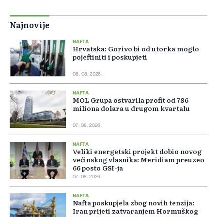
Najnovije
NAFTA
Hrvatska: Gorivo bi od utorka moglo
pojeftiniti i poskupjeti
08. 08. 2026.
NAFTA
MOL Grupa ostvarila profit od 786
miliona dolara u drugom kvartalu
07. 08. 2026.
NAFTA
Veliki energetski projekt dobio novog
većinskog vlasnika: Meridiam preuzeo
66 posto GSI-ja
07. 08. 2026.
NAFTA
Nafta poskupjela zbog novih tenzija:
Iran prijeti zatvaranjem Hormuškog