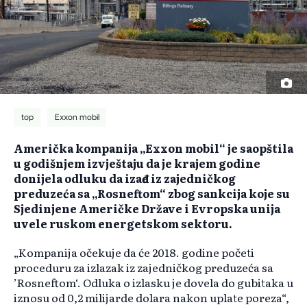
top
Exxon mobil
Američka kompanija „Exxon mobil“ je saopštila
u godišnjem izvještaju da je krajem godine
donijela odluku da izađe iz zajedničkog
preduzeća sa „Rosneftom“ zbog sankcija koje su
Sjedinjene Američke Države i Evropska unija
uvele ruskom energetskom sektoru.
„Kompanija očekuje da će 2018. godine početi
proceduru za izlazak iz zajedničkog preduzeća sa
’Rosneftom‘. Odluka o izlasku je dovela do gubitaka u
iznosu od 0,2 milijarde dolara nakon uplate poreza“,