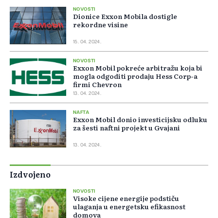
NOVOSTI
Dionice Exxon Mobila dostigle
rekordne visine
15. 04. 2024.
NOVOSTI
Exxon Mobil pokreće arbitražu koja bi
mogla odgoditi prodaju Hess Corp-a
firmi Chevron
13. 04. 2024.
NAFTA
Exxon Mobil donio investicijsku odluku
za šesti naftni projekt u Gvajani
13. 04. 2024.
Izdvojeno
NOVOSTI
Visoke cijene energije podstiču
ulaganja u energetsku efikasnost
domova