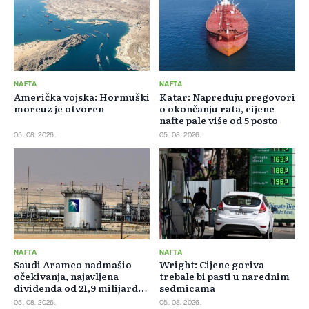
NAFTA
NAFTA
Američka vojska: Hormuški
Katar: Napreduju pregovori
moreuz je otvoren
o okončanju rata, cijene
nafte pale više od 5 posto
05. 08. 2026.
05. 08. 2026.
NAFTA
NAFTA
Saudi Aramco nadmašio
Wright: Cijene goriva
očekivanja, najavljena
trebale bi pasti u narednim
dividenda od 21,9 milijardi
sedmicama
dolara
05. 08. 2026.
05. 08. 2026.