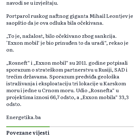
navodi se u izvještaju.
Portparol ruskog naftnog giganta Mihail Leontjev je
saopštio da je ova odluka bila očekivana.
„To je, nažalost, bilo očekivano zbog sankcija.
’Exxon mobil‘ je bio prinuđen to da uradi“, rekao je
on.
„Rosneft“ i „Exxon mobil“ su 2011. godine potpisali
sporazum o strateškom partnerstvu u Rusiji, SAD i
trećim državama. Sporazum predviđa geološka
istraživanja i eksploataciju tri lokacije u Karskom
moru i jedne u Crnom moru. Udio „Rosnefta“ u
projektima iznosi 66,7 odsto, a „Exxon mobila“ 33,3
odsto.
Energetika.ba
Povezane vijesti