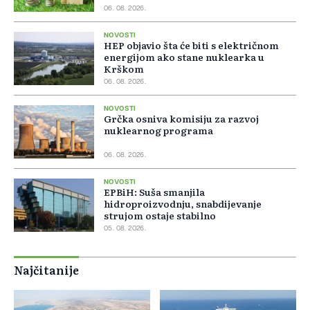
06. 08. 2026.
NOVOSTI
HEP objavio šta će biti s električnom
energijom ako stane nuklearka u
Krškom
06. 08. 2026.
NOVOSTI
Grčka osniva komisiju za razvoj
nuklearnog programa
06. 08. 2026.
NOVOSTI
EPBiH: Suša smanjila
hidroproizvodnju, snabdijevanje
strujom ostaje stabilno
05. 08. 2026.
Najčitanije