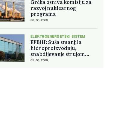
Grčka osniva komisiju za
razvoj nuklearnog
programa
06. 08. 2026.
ELEKTROENERGETSKI SISTEM
EPBiH: Suša smanjila
hidroproizvodnju,
snabdijevanje strujom
ostaje stabilno
05. 08. 2026.