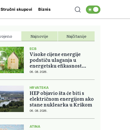
Stručni skupovi
Biznis
vojeno
Najnovije
Najčitanije
ECB
Visoke cijene energije
podstiču ulaganja u
energetsku efikasnost
domova
06. 08. 2026.
HRVATSKA
HEP objavio šta će biti s
električnom energijom ako
stane nuklearka u Krškom
06. 08. 2026.
ATINA