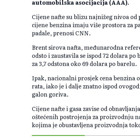
automobilska asocijacija (AAA).
Cijene nafte su blizu najnižeg nivoa od 
cijene benzina imaju više prostora za pa
padale, prenosi CNN.
Brent sirova nafta, međunarodna referen
odsto i zaustavila se ispod 72 dolara po 
za 3,7 odstona oko 69 dolara po barelu.
Ipak, nacionalni prosjek cena benzina os
rata, iako je i dalje znatno ispod ovog
galon goriva.
Cijene nafte i gasa zavise od obnavljan
oštećenih postrojenja za proizvodnju na
kojima je obustavljena proizvodnja tok