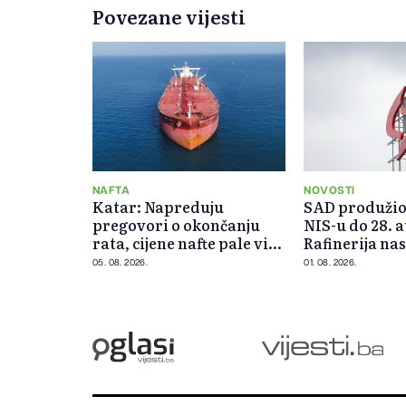
Povezane vijesti
NAFTA
NOVOSTI
Katar: Napreduju
SAD produžio
pregovori o okončanju
NIS-u do 28. 
rata, cijene nafte pale više
Rafinerija nas
od 5 posto
radom
05. 08. 2026.
01. 08. 2026.