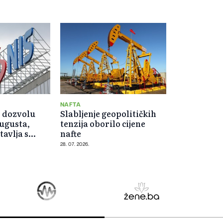
NAFTA
 dozvolu
Slabljenje geopolitičkih
augusta,
tenzija oborilo cijene
tavlja s
nafte
28. 07. 2026.