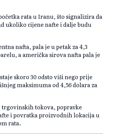
početka rata u Iranu, što signalizira da
d ukoliko cijene nafte i dalje budu
tna nafta, pala je u petak za 4,3
barelu, a američka sirova nafta pala je
taje skoro 30 odsto viši nego prije
odišnjeg maksimuma od 4,56 dolara za
ja trgovinskih tokova, popravke
fte i povratka proizvodnih lokacija u
om rata.