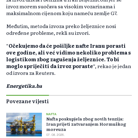
izvoz morem suočava sa visokim vozarinama i
maksimalnom cijenom koju nameću zemlje G7.
Međutim, metoda izvoza preko željeznice nosi
određene probleme, rekli su izvori.
“
Očekujemo da će pošiljke nafte Iranu porasti
ove godine, ali već vidimo nekoliko problema s
logistikom zbog zagušenja željeznice. To bi
moglo spriječiti da izvoz poraste
“, rekao je jedan
od izvora za Reuters.
Energetika.ba
Povezane vijesti
NAFTA
Nafta poskupjela zbog novih tenzija:
Iran prijeti zatvaranjem Hormuškog
moreuza
07. 08. 2026.