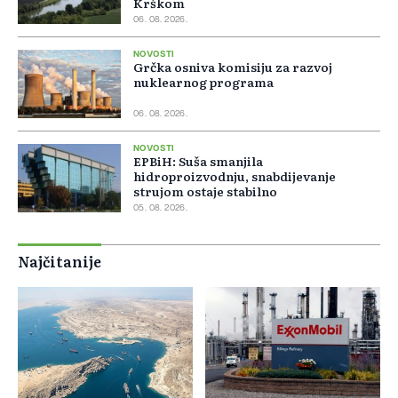
Krškom
06. 08. 2026.
NOVOSTI
Grčka osniva komisiju za razvoj
nuklearnog programa
06. 08. 2026.
NOVOSTI
EPBiH: Suša smanjila
hidroproizvodnju, snabdijevanje
strujom ostaje stabilno
05. 08. 2026.
Najčitanije