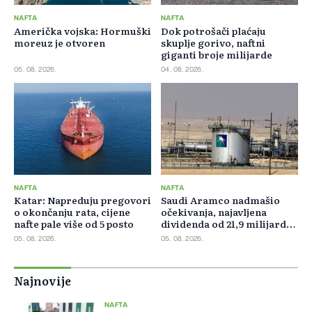
NAFTA
NAFTA
Američka vojska: Hormuški
Dok potrošači plaćaju
moreuz je otvoren
skuplje gorivo, naftni
giganti broje milijarde
05. 08. 2026.
04. 08. 2026.
NAFTA
NAFTA
Katar: Napreduju pregovori
Saudi Aramco nadmašio
o okončanju rata, cijene
očekivanja, najavljena
nafte pale više od 5 posto
dividenda od 21,9 milijardi
dolara
05. 08. 2026.
05. 08. 2026.
Najnovije
NAFTA