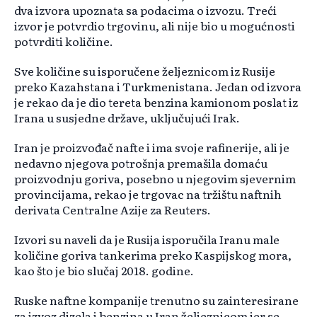
dva izvora upoznata sa podacima o izvozu. Treći
izvor je potvrdio trgovinu, ali nije bio u mogućnosti
potvrditi količine.
Sve količine su isporučene željeznicom iz Rusije
preko Kazahstana i Turkmenistana. Jedan od izvora
je rekao da je dio tereta benzina kamionom poslat iz
Irana u susjedne države, uključujući Irak.
Iran je proizvođač nafte i ima svoje rafinerije, ali je
nedavno njegova potrošnja premašila domaću
proizvodnju goriva, posebno u njegovim sjevernim
provincijama, rekao je trgovac na tržištu naftnih
derivata Centralne Azije za Reuters.
Izvori su naveli da je Rusija isporučila Iranu male
količine goriva tankerima preko Kaspijskog mora,
kao što je bio slučaj 2018. godine.
Ruske naftne kompanije trenutno su zainteresirane
za izvoz dizela i benzina u Iran željeznicom jer se