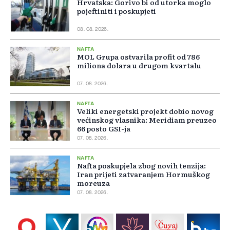
Hrvatska: Gorivo bi od utorka moglo
pojeftiniti i poskupjeti
08. 08. 2026.
NAFTA
MOL Grupa ostvarila profit od 786
miliona dolara u drugom kvartalu
07. 08. 2026.
NAFTA
Veliki energetski projekt dobio novog
većinskog vlasnika: Meridiam preuzeo
66 posto GSI-ja
07. 08. 2026.
NAFTA
Nafta poskupjela zbog novih tenzija:
Iran prijeti zatvaranjem Hormuškog
moreuza
07. 08. 2026.