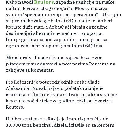
Kako navodi
Reuters
, zapadne sankcije na ruske
naftne derivate zbog onoga što Moskva naziva
svojom “specijalnom vojnom operacijom” u Ukrajini
su preoblikovale globalna tržišta nafte te tankeri
koriste duže rute, a dobavljači biraju egzotične
destinacije i alternativne načine transporta.
Iran je godinama pod zapadnim sankcijama sa
ograničenim pristupom globalnim tržištima.
Ministarstva Rusije i Irana koja se bave ovim
pitanjem nisu odgovorila novinarima Reutersa na
zahtjeve za komentar.
Prošle jeseni je potpredsjednik ruske vlade
Aleksandar Novak najavio početak razmjene
isporuka naftnih derivata sa Iranom, ali su stvarne
isporuke počele tek ove godine, rekli su izvori za
Reuters.
U februaru i martu Rusija je Iranu isporučila do
30.000 tona benzina i dizela, izjavila su za Reuters