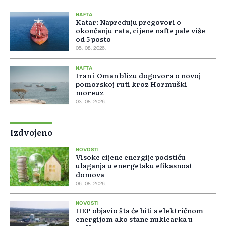
NAFTA
Katar: Napreduju pregovori o
okončanju rata, cijene nafte pale više
od 5 posto
05. 08. 2026.
NAFTA
Iran i Oman blizu dogovora o novoj
pomorskoj ruti kroz Hormuški
moreuz
03. 08. 2026.
Izdvojeno
NOVOSTI
Visoke cijene energije podstiču
ulaganja u energetsku efikasnost
domova
06. 08. 2026.
NOVOSTI
HEP objavio šta će biti s električnom
energijom ako stane nuklearka u