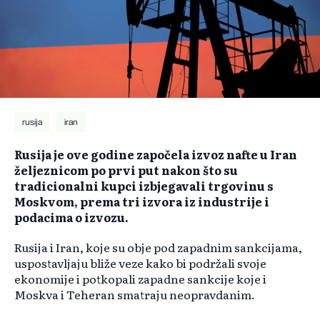
rusija
iran
Rusija je ove godine započela izvoz nafte u Iran
željeznicom po prvi put nakon što su
tradicionalni kupci izbjegavali trgovinu s
Moskvom, prema tri izvora iz industrije i
podacima o izvozu.
Rusija i Iran, koje su obje pod zapadnim sankcijama,
uspostavljaju bliže veze kako bi podržali svoje
ekonomije i potkopali zapadne sankcije koje i
Moskva i Teheran smatraju neopravdanim.