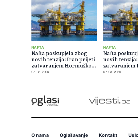
NAFTA
NAFTA
Nafta poskupjela zbog
Nafta poskupj
novih tenzija: Iran prijeti
novih tenzija:
zatvaranjem Hormuškog
zatvaranjem
moreuza
moreuza
07. 08. 2026.
07. 08. 2026.
O nama
Oglašavanje
Kontakt
Uslo