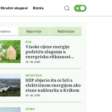
Stručni skupovi
Biznis
vojeno
Najnovije
Najčitanije
ECB
Visoke cijene energije
podstiču ulaganja u
energetsku efikasnost
domova
06. 08. 2026.
HRVATSKA
HEP objavio šta će biti s
električnom energijom ako
stane nuklearka u Krškom
06. 08. 2026.
ATINA