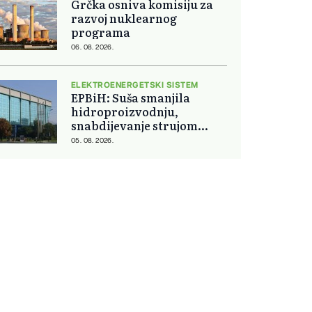
Grčka osniva komisiju za
razvoj nuklearnog
programa
06. 08. 2026.
ELEKTROENERGETSKI SISTEM
EPBiH: Suša smanjila
hidroproizvodnju,
snabdijevanje strujom
ostaje stabilno
05. 08. 2026.