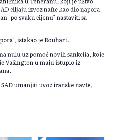
aničnika u Teheranu, koji je uživo
AD ciljaju izvoz nafte kao dio napora
an "po svaku cijenu" nastaviti sa
otpora", istakao je Rouhani.
 na nulu uz pomoć novih sankcija, koje
e Vašington u maju istupio iz
ana.
i SAD umanjiti uvoz iranske navte,