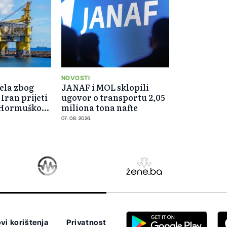
NOVOSTI
ela zbog
JANAF i MOL sklopili
 Iran prijeti
ugovor o transportu 2,05
 Hormuškog
miliona tona nafte
07. 08. 2026.
vi korištenja
Privatnost