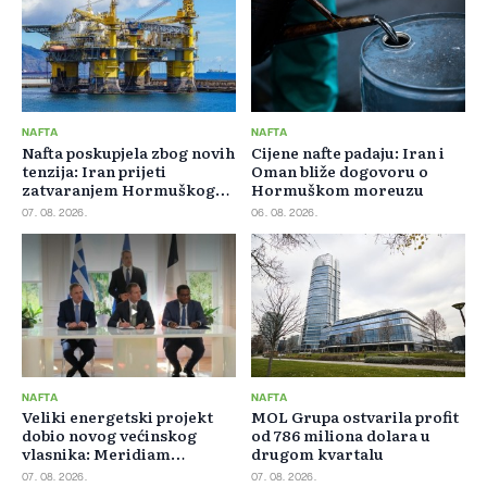
NAFTA
NAFTA
Nafta poskupjela zbog novih
Cijene nafte padaju: Iran i
tenzija: Iran prijeti
Oman bliže dogovoru o
zatvaranjem Hormuškog
Hormuškom moreuzu
moreuza
07. 08. 2026.
06. 08. 2026.
NAFTA
NAFTA
Veliki energetski projekt
MOL Grupa ostvarila profit
dobio novog većinskog
od 786 miliona dolara u
vlasnika: Meridiam
drugom kvartalu
preuzeo 66 posto GSI-ja
07. 08. 2026.
07. 08. 2026.