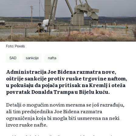
Foto: Pexels
SAD
sankcije
nafta
Administracija Joe Bidena razmatra nove,
oštrije sankcije protiv ruske trgovine naftom,
u pokušaju da pojača pritisak na Kremlj i oteža
povratak Donalda Trampa u Bijelu kuću.
Detalji o mogućim novim merama se još razrađuju,
ali tim predsjednika Joe Bidena razmatra
ograničenja koja bi mogla biti usmerena na neki
izvoz ruske nafte.