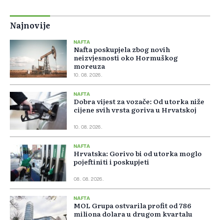
Najnovije
NAFTA
Nafta poskupjela zbog novih
neizvjesnosti oko Hormuškog
moreuza
10. 08. 2026.
NAFTA
Dobra vijest za vozače: Od utorka niže
cijene svih vrsta goriva u Hrvatskoj
10. 08. 2026.
NAFTA
Hrvatska: Gorivo bi od utorka moglo
pojeftiniti i poskupjeti
08. 08. 2026.
NAFTA
MOL Grupa ostvarila profit od 786
miliona dolara u drugom kvartalu