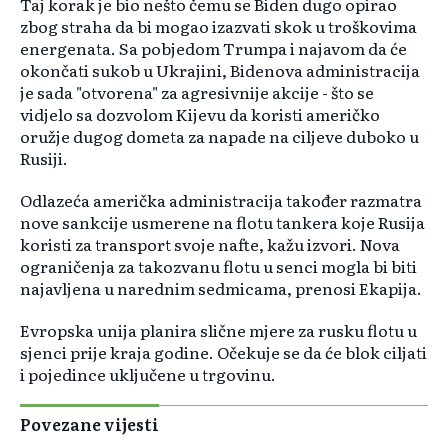
Taj korak je bio nešto čemu se Biden dugo opirao
zbog straha da bi mogao izazvati skok u troškovima
energenata. Sa pobjedom Trumpa i najavom da će
okončati sukob u Ukrajini, Bidenova administracija
je sada "otvorena" za agresivnije akcije - što se
vidjelo sa dozvolom Kijevu da koristi američko
oružje dugog dometa za napade na ciljeve duboko u
Rusiji.
Odlazeća američka administracija također razmatra
nove sankcije usmerene na flotu tankera koje Rusija
koristi za transport svoje nafte, kažu izvori. Nova
ograničenja za takozvanu flotu u senci mogla bi biti
najavljena u narednim sedmicama, prenosi Ekapija.
Evropska unija planira slične mjere za rusku flotu u
sjenci prije kraja godine. Očekuje se da će blok ciljati
i pojedince uključene u trgovinu.
Povezane vijesti