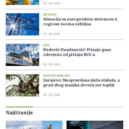
09. 08. 2026.
NOVOSTI
Situacija sa energetskim sistemom u
regionu veoma ozbiljna
09. 08. 2026.
GAS
Đedović Handanović: Pitanje gasa
odvojeno od pitanja NIS-a
09. 08. 2026.
ZAŠTITA OKOLIŠA
Sarajevo: Neopravdana sječa stabala, a
grad zbog manjka drveća sve topliji
09. 08. 2026.
Najčitanije