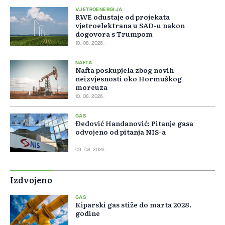
VJETROENERGIJA
RWE odustaje od projekata
vjetroelektrana u SAD-u nakon
dogovora s Trumpom
10. 08. 2026.
NAFTA
Nafta poskupjela zbog novih
neizvjesnosti oko Hormuškog
moreuza
10. 08. 2026.
GAS
Đedović Handanović: Pitanje gasa
odvojeno od pitanja NIS-a
09. 08. 2026.
Izdvojeno
GAS
Kiparski gas stiže do marta 2028.
godine