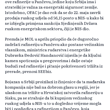
ove rafinerije u Pančevu, jedine koju Srbija ima i
strateški je važna za energetski sigurnost zemlje.
Istodobno, OFAC je dao rok da se do 22. maja završi
prodaja ruskog udjela od 56,15 posto u NIS-u kako bi
se izbjegla primjena sankcija Sjedinjenih Država
ruskom energetskom sektoru, čiji je NIS dio.
Premda je MOL u aprilu priopćio da će dugoročno
zadržati rafineriju u Pančevu ako postane većinskim
vlasnikom, ministrica rudarstva i energetike
Dubravka Đedović Handanović izjavila je da ključni
kamen spoticanja u pregovorima i dalje ostaje
budući rad rafinerije i pitanje pokrivenosti tržišta iz
prerade, prenosi SEEbiz.
Bojazan u Srbiji proizilazi iz činjenice da ta mađarska
kompanija nije baš na dobrom glasu u regiji, jer je
ulaskom na tržište u Hrvatskoj zatvorila rafineriju u
Sisku, pa se strahuje da bi kupnjom većinskog
ruskog udjela u NIS-u to u dogledno vrijeme mogla
biti i posljedica s rafinerijom u Pančevu, koja