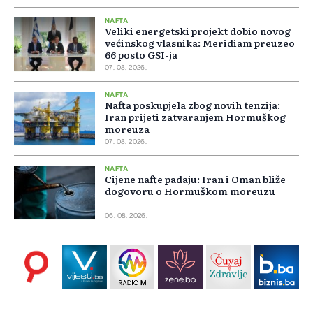
NAFTA
Veliki energetski projekt dobio novog
većinskog vlasnika: Meridiam preuzeo
66 posto GSI-ja
07. 08. 2026.
NAFTA
Nafta poskupjela zbog novih tenzija:
Iran prijeti zatvaranjem Hormuškog
moreuza
07. 08. 2026.
NAFTA
Cijene nafte padaju: Iran i Oman bliže
dogovoru o Hormuškom moreuzu
06. 08. 2026.