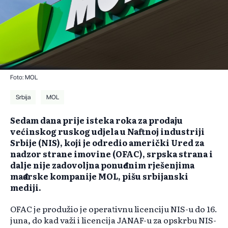
Foto: MOL
Srbija
MOL
Sedam dana prije isteka roka za prodaju
većinskog ruskog udjela u Naftnoj industriji
Srbije (NIS), koji je odredio američki Ured za
nadzor strane imovine (OFAC), srpska strana i
dalje nije zadovoljna ponuđenim rješenjima
mađarske kompanije MOL, pišu srbijanski
mediji.
OFAC je produžio je operativnu licenciju NIS-u do 16.
juna, do kad važi i licencija JANAF-u za opskrbu NIS-