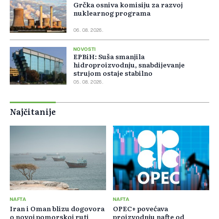
Grčka osniva komisiju za razvoj
nuklearnog programa
06. 08. 2026.
NOVOSTI
EPBiH: Suša smanjila
hidroproizvodnju, snabdijevanje
strujom ostaje stabilno
05. 08. 2026.
Najčitanije
NAFTA
NAFTA
Iran i Oman blizu dogovora
OPEC+ povećava
o novoj pomorskoj ruti
proizvodnju nafte od