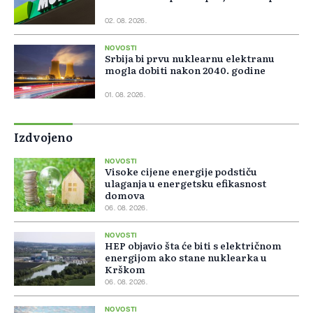
02. 08. 2026.
NOVOSTI
Srbija bi prvu nuklearnu elektranu
mogla dobiti nakon 2040. godine
01. 08. 2026.
Izdvojeno
NOVOSTI
Visoke cijene energije podstiču
ulaganja u energetsku efikasnost
domova
06. 08. 2026.
NOVOSTI
HEP objavio šta će biti s električnom
energijom ako stane nuklearka u
Krškom
06. 08. 2026.
NOVOSTI