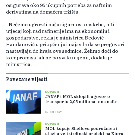
osigurava oko 95 ukupnih potreba za naftnim
derivatima na domaćem tržištu.
- Nećemo ugroziti našu sigurnost opskrbe, niti
utjecaj koji rad rafinerije ima na ekonomiju i
gospodarstvo, rekla je ministrica Đedović
Handanović u priopćenju i najavila da se pregovori
nastavljaju do kraja ove sedmice. Želimo doći do
kompromisa, ali ne po svaku cijenu, dodala je
ministrica.
Povezane vijesti
NOVOSTI
JANAF i MOL sklopili ugovor o
transportu 2,05 miliona tona nafte
07. 08. 2026.
NOVOSTI
MOL kupuje Shellovu podružnicu i
ulazi u veliki plinski projekt na Kipru