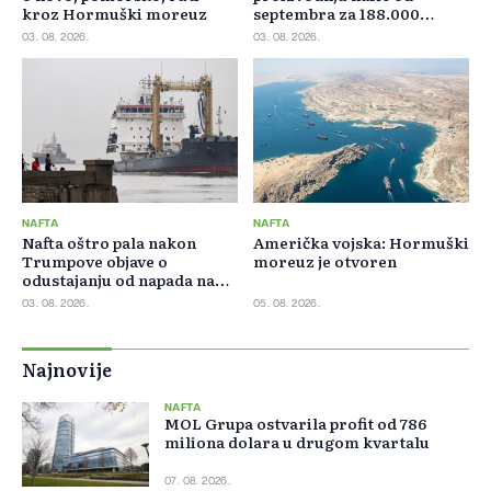
kroz Hormuški moreuz
septembra za 188.000
barela dnevno
03. 08. 2026.
03. 08. 2026.
NAFTA
NAFTA
Nafta oštro pala nakon
Američka vojska: Hormuški
Trumpove objave o
moreuz je otvoren
odustajanju od napada na
Iran
03. 08. 2026.
05. 08. 2026.
Najnovije
NAFTA
MOL Grupa ostvarila profit od 786
miliona dolara u drugom kvartalu
07. 08. 2026.