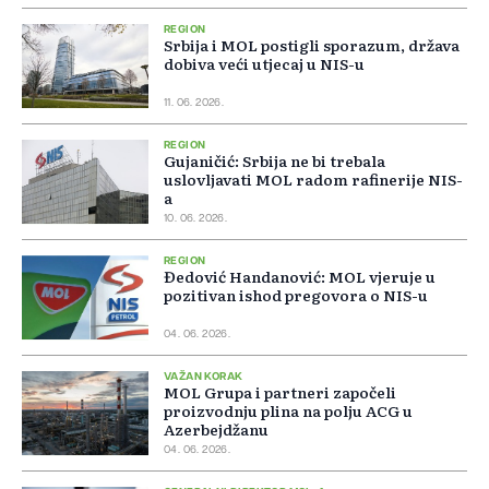
REGION
Srbija i MOL postigli sporazum, država
dobiva veći utjecaj u NIS-u
11. 06. 2026.
REGION
Gujaničić: Srbija ne bi trebala
uslovljavati MOL radom rafinerije NIS-
a
10. 06. 2026.
REGION
Đedović Handanović: MOL vjeruje u
pozitivan ishod pregovora o NIS-u
04. 06. 2026.
VAŽAN KORAK
MOL Grupa i partneri započeli
proizvodnju plina na polju ACG u
Azerbejdžanu
04. 06. 2026.