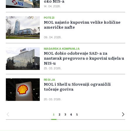
oko NIS-a
14. 04. 2026.
POTEZI
MOL najavio kupovinu velike količine
američke nafte
09. 04. 2026.
MAĐARSKA KOMPANIJA
MOL dobio odobrenje SAD-a za
nastavak pregovora o kupovini udjela u
NIS-u
25. 03. 2026.
REGIJA
MOL i Shell u Sloveniji ograničili
točenje goriva
20. 03. 2026.
1
2
3
4
5