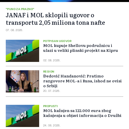
"PUNO ZA PRAZNO"
JANAF i MOL sklopili ugovor o
transportu 2,05 miliona tona nafte
07. 08. 2026.
POTPISAN UGOVOR
MOL kupuje Shellovu podružnicu i
ulazi u veliki plinski projekt na Kipru
02. 08. 2026.
REGION
Đedović Handanović: Pratimo
razgovore MOL-a i Rusa, ishod ne ovisi
o Srbiji
20. 07. 2026.
PROPUSTI
MOL kažnjen sa 122.000 eura zbog
kašnjenja u objavi informacija o Družbi
24. 06. 2026.