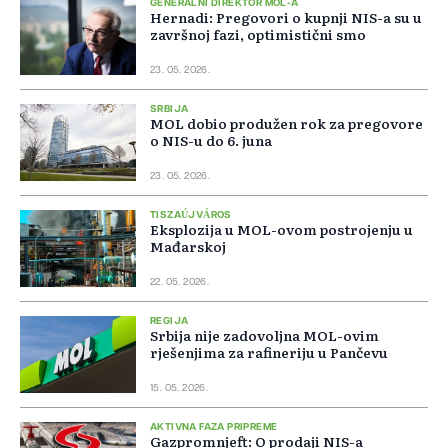
GENERALNI DIREKTOR MOL-A
Hernadi: Pregovori o kupnji NIS-a su u
završnoj fazi, optimistični smo
23. 05. 2026.
SRBIJA
MOL dobio produžen rok za pregovore
o NIS-u do 6. juna
23. 05. 2026.
TISZAÚJVÁROS
Eksplozija u MOL-ovom postrojenju u
Mađarskoj
22. 05. 2026.
REGIJA
Srbija nije zadovoljna MOL-ovim
rješenjima za rafineriju u Pančevu
15. 05. 2026.
AKTIVNA FAZA PRIPREME
Gazpromnjeft: O prodaji NIS-a