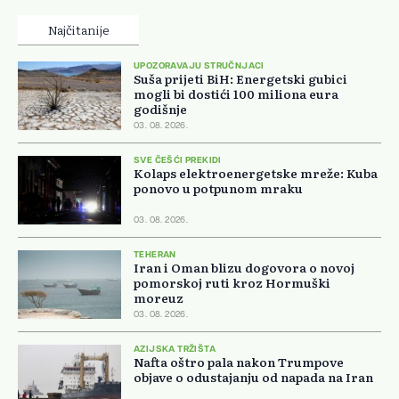
Najčitanije
UPOZORAVAJU STRUČNJACI
Suša prijeti BiH: Energetski gubici
mogli bi dostići 100 miliona eura
godišnje
03. 08. 2026.
SVE ČEŠĆI PREKIDI
Kolaps elektroenergetske mreže: Kuba
ponovo u potpunom mraku
03. 08. 2026.
TEHERAN
Iran i Oman blizu dogovora o novoj
pomorskoj ruti kroz Hormuški
moreuz
03. 08. 2026.
AZIJSKA TRŽIŠTA
Nafta oštro pala nakon Trumpove
objave o odustajanju od napada na Iran