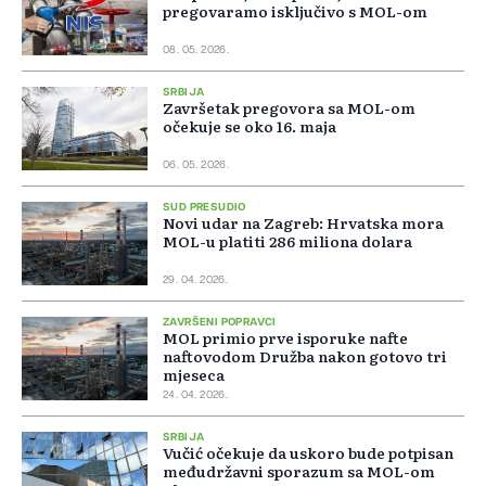
pregovaramo isključivo s MOL-om
08. 05. 2026.
SRBIJA
Završetak pregovora sa MOL-om
očekuje se oko 16. maja
06. 05. 2026.
SUD PRESUDIO
Novi udar na Zagreb: Hrvatska mora
MOL-u platiti 286 miliona dolara
29. 04. 2026.
ZAVRŠENI POPRAVCI
MOL primio prve isporuke nafte
naftovodom Družba nakon gotovo tri
mjeseca
24. 04. 2026.
SRBIJA
Vučić očekuje da uskoro bude potpisan
međudržavni sporazum sa MOL-om