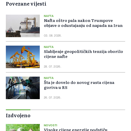
Povezane vijesti
NAFTA
Nafta oštro pala nakon Trumpove
objave o odustajanju od napada na Iran
03. 08. 2026.
NAFTA
Slabljenje geopolitičkih tenzija oborilo
cijene nafte
28. 07. 2026.
NAFTA
Šta je dovelo do novog rasta cijena
goriva u RS
26. 07. 2026.
Izdvojeno
NOVOSTI
Visoke cijene energije podstiču