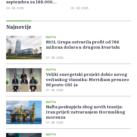
septembra za 188.000
barela dnevno
03. 08. 2026.
05. 08. 2026.
Najnovije
NAFTA
MOL Grupa ostvarila profit od 786
miliona dolara u drugom kvartalu
07. 08. 2026.
NAFTA
Veliki energetski projekt dobio novog
većinskog vlasnika: Meridiam preuzeo
66 posto GSI-ja
07. 08. 2026.
NAFTA
Nafta poskupjela zbog novih tenzija:
Iran prijeti zatvaranjem Hormuškog
moreuza
07. 08. 2026.
NAFTA