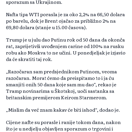
sporazum sa Ukrajinom.
Nafta tipa WTI porasla je za oko 2,2% na 66,50 dolara
po barelu, dok je Brent ojačao za približno 2% na
69,80 dolara (stanje u 15.00 časova).
Trump je u julu dao Putinu rok od 50 dana da okonča
rat, zaprijetivši uvođenjem carine od 100% na rusku
robu ako Moskva to ne učini. U ponedjeljak je izjavio
da će skratiti taj rok.
„Razočaran sam predsjednikom Putinom, veoma
razočaran. Morat ćemo da preispitamo to i ja ću
smanjiti onih 50 dana koje sam mu dao“, rekao je
Tramp novinarima u Škotskoj, uoči sastanka sa
britanskim premijerom Keirom Starmerom.
„Mislim da već znam kakav će biti ishod“, dodao je.
Cijene nafte su porasle i ranije tokom dana, nakon
što je u nedjelju objavljen sporazum o trgovini i