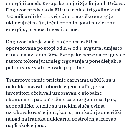
energiji između Evropske unije i Sjedinjenih Država.
Dogovor predviđa da EU u naredne tri godine kupi
750 milijardi dolara vrijedne američke energije –
uključujući naftu, tečni prirodni gas i nuklearnu
energiju, prenosi Investitor me.
Dogovor takođe znači da će roba iz EU biti
oporezovana po stopi od 15% od 1. avgusta, umjesto
ranije najavljenih 30%. Evropske berze su reagovale
rastom tokom jutarnjeg trgovanja u ponedjeljak, a
potom su se stabilizovale popodne.
Trumpove ranije prijetnje carinama u 2025. su u
nekoliko navrata oborile cijene nafte, jer su
investitori očekivali usporavanje globalne
ekonomije i pad potražnje za energentima. Ipak,
geopolitičke tenzije su u nekim slučajevima
uzrokovale rast cijena, kao u junu kada je američki
napad na iranska nuklearna postrojenja izazvao
nagli skok cijena.