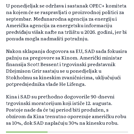
U ponedjeljak se održava i sastanak OPEC+ komiteta
na kojem će se raspravljati o proizvodnoj politici za
septembar. Međunarodna agencija za energiju i
Američka agencija za energetsku informaciju
predviđaju višak nafte na tržištu u 2026. godini, jer bi
ponuda mogla nadmašiti potražnju.
Nakon sklapanja dogovora sa EU, SAD sada fokusira
pažnju na pregovore sa Kinom. Američki ministar
finansija Scott Bessent i trgovinski predstavnik
Džejmison Grir sastaju se u ponedjeljak u
Stokholmu sa kineskim zvaničnicima, uključujući
potpredsjednika vlade He Lifenga.
Kina i SAD su prethodno dogovorile 90-dnevni
trgovinski moratorijum koji ističe 12. augusta.
Postoje nade da će taj period biti produžen, s
obzirom da Kina trenutno oporezuje američku robu
sa 10%, dok SAD naplaćuju 30% na kinesku robu.