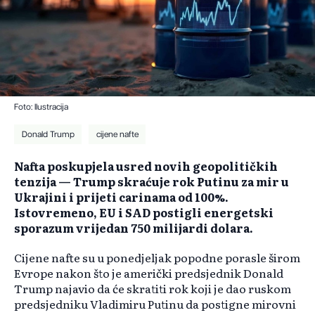
Foto: Ilustracija
Donald Trump
cijene nafte
Nafta poskupjela usred novih geopolitičkih
tenzija — Trump skraćuje rok Putinu za mir u
Ukrajini i prijeti carinama od 100%.
Istovremeno, EU i SAD postigli energetski
sporazum vrijedan 750 milijardi dolara.
Cijene nafte su u ponedjeljak popodne porasle širom
Evrope nakon što je američki predsjednik Donald
Trump najavio da će skratiti rok koji je dao ruskom
predsjedniku Vladimiru Putinu da postigne mirovni