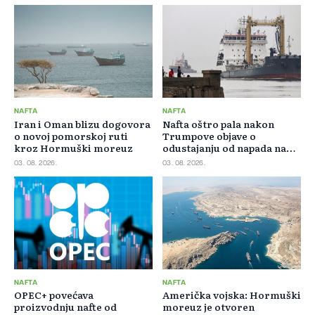
NAFTA
NAFTA
Iran i Oman blizu dogovora
Nafta oštro pala nakon
o novoj pomorskoj ruti
Trumpove objave o
kroz Hormuški moreuz
odustajanju od napada na
Iran
03. 08. 2026.
03. 08. 2026.
NAFTA
NAFTA
OPEC+ povećava
Američka vojska: Hormuški
proizvodnju nafte od
moreuz je otvoren