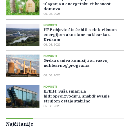
ulaganja u energetsku efikasnost
domova
06. 08. 2026.
NOVOSTI
HEP objavio šta će biti s električnom
energijom ako stane nuklearka u
Krškom
06. 08. 2026.
NOVOSTI
Grčka osniva komisiju za razvoj
nuklearnog programa
06. 08. 2026.
NOVOSTI
EPBiH: Suša smanjila
hidroproizvodnju, snabdijevanje
strujom ostaje stabilno
05. 08. 2026.
Najčitanije