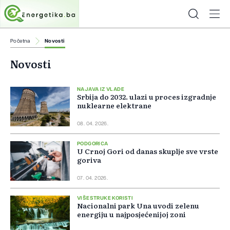
Početna
Novosti
Novosti
NAJAVA IZ VLADE
Srbija do 2032. ulazi u proces izgradnje
nuklearne elektrane
08. 04. 2026.
PODGORICA
U Crnoj Gori od danas skuplje sve vrste
goriva
07. 04. 2026.
VIŠESTRUKE KORISTI
Nacionalni park Una uvodi zelenu
energiju u najposjećenijoj zoni