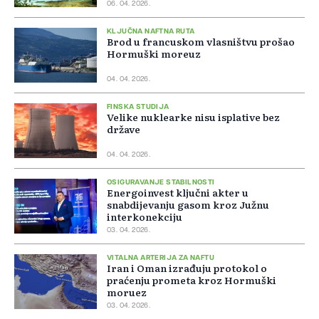
06. 04. 2026.
KLJUČNA NAFTNA RUTA
Brod u francuskom vlasništvu prošao
Hormuški moreuz
04. 04. 2026.
FINSKA STUDIJA
Velike nuklearke nisu isplative bez
države
04. 04. 2026.
OSIGURAVANJE STABILNOSTI
Energoinvest ključni akter u
snabdijevanju gasom kroz Južnu
interkonekciju
03. 04. 2026.
VITALNA ARTERIJA ZA NAFTU
Iran i Oman izrađuju protokol o
praćenju prometa kroz Hormuški
moruez
03. 04. 2026.