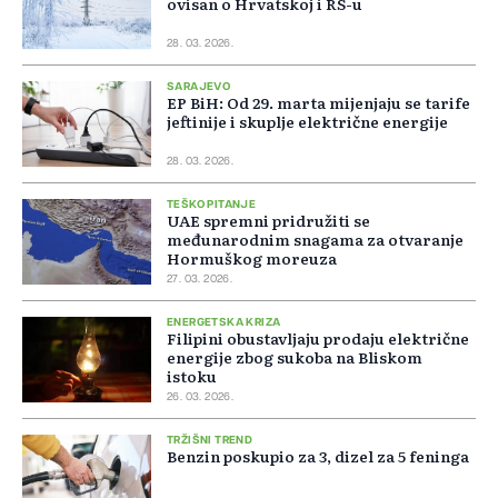
ovisan o Hrvatskoj i RS-u
28. 03. 2026.
SARAJEVO
EP BiH: Od 29. marta mijenjaju se tarife
jeftinije i skuplje električne energije
28. 03. 2026.
TEŠKO PITANJE
UAE spremni pridružiti se
međunarodnim snagama za otvaranje
Hormuškog moreuza
27. 03. 2026.
ENERGETSKA KRIZA
Filipini obustavljaju prodaju električne
energije zbog sukoba na Bliskom
istoku
26. 03. 2026.
TRŽIŠNI TREND
Benzin poskupio za 3, dizel za 5 feninga