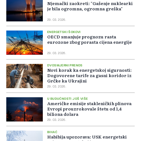
Njemački zaokreti: "Gašenje nuklearki
je bila ogromna, ogromna greška"
29. 03. 2026.
ENERGETSKI ŠOKOVI
OECD smanjuje prognozu rasta
eurozone zbog porasta cijena energije
29. 03. 2026.
DVOSMJERNI PRENOS
Novi korak ka energetskoj sigurnosti:
Dogovorene tarife za gasni koridor iz
Grčke ka Ukrajini
29. 03. 2026.
U BUDUĆNOSTI JOŠ VIŠE
Američke emisije stakleničkih plinova
Evropi prouzrokovale štetu od 1,4
biliona dolara
29. 03. 2026.
BIHAĆ
Habibija upozorava: USK energetski