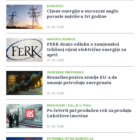
EUROSTAT
Cijene energije u eurozoni naglo
porasle najviše u tri godine
01. 04. 2026.
NAKON SJEDNICE
FERK donio odluku o zamjenskoj
tržišnoj cijeni električne energije za
april
01. 04. 2026.
ODREĐENE PREPORUKE
Bruxelles poziva zemlje EU-a da
smanje potrošnju energenata
31. 03. 2026.
PREGOVORI I DALJE U TOKU
Po četvrti put produžen rok za prodaju
Lukoilove imovine
31. 03. 2026.
POTREBNA HITNA KOREKCIJA