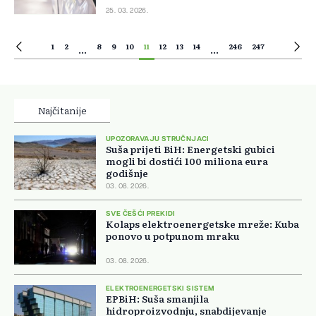
25. 03. 2026.
1
2
8
9
10
11
12
13
14
246
247
...
...
Najčitanije
UPOZORAVAJU STRUČNJACI
Suša prijeti BiH: Energetski gubici
mogli bi dostići 100 miliona eura
godišnje
03. 08. 2026.
SVE ČEŠĆI PREKIDI
Kolaps elektroenergetske mreže: Kuba
ponovo u potpunom mraku
03. 08. 2026.
ELEKTROENERGETSKI SISTEM
EPBiH: Suša smanjila
hidroproizvodnju, snabdijevanje