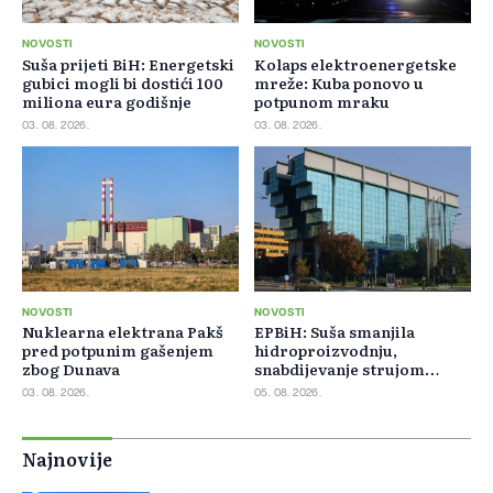
NOVOSTI
NOVOSTI
Suša prijeti BiH: Energetski
Kolaps elektroenergetske
gubici mogli bi dostići 100
mreže: Kuba ponovo u
miliona eura godišnje
potpunom mraku
03. 08. 2026.
03. 08. 2026.
NOVOSTI
NOVOSTI
Nuklearna elektrana Pakš
EPBiH: Suša smanjila
pred potpunim gašenjem
hidroproizvodnju,
zbog Dunava
snabdijevanje strujom
ostaje stabilno
03. 08. 2026.
05. 08. 2026.
Najnovije