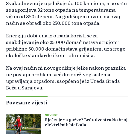
Svakodnevno je opslužuje do 100 kamiona, a po satu
se sagorijeva 32 tone otpada na temperaturama
višim od 850 stepeni. Na godišnjem nivou, na ovaj
način se obradi oko 250.000 tona otpada.
Energija dobijena iz otpada koristi se za
snabdijevanje oko 25.000 domaćinstava strujom i
približno 50.000 domaćinstava grijanjem, uz stroge
ekološke standarde i kontrolu emisija.
Na ovaj način ni novogodišnje jelke nakon praznika
ne postaju problem, već dio održivog sistema
upravljanja otpadom, saopćeno je iz Ureda Grada
Beča u Sarajevu.
Povezane vijesti
NOVOSTI
Rješenje za gužve? Beč udvostručio broj
električnih bicikala