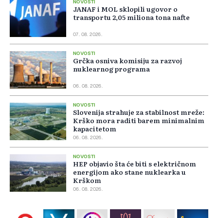
NOVOSTI
JANAF i MOL sklopili ugovor o
transportu 2,05 miliona tona nafte
07. 08. 2026.
NOVOSTI
Grčka osniva komisiju za razvoj
nuklearnog programa
06. 08. 2026.
NOVOSTI
Slovenija strahuje za stabilnost mreže:
Krško mora raditi barem minimalnim
kapacitetom
06. 08. 2026.
NOVOSTI
HEP objavio šta će biti s električnom
energijom ako stane nuklearka u
Krškom
06. 08. 2026.