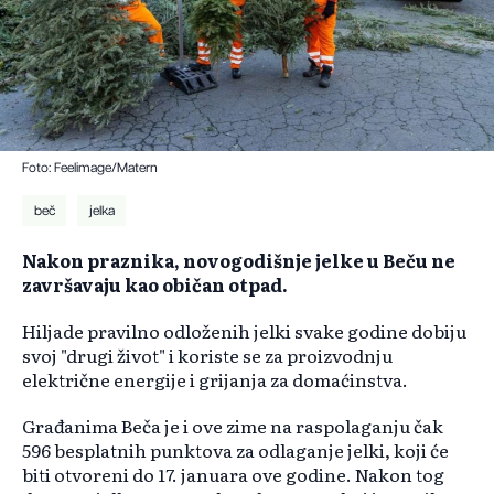
Foto: Feelimage/Matern
beč
jelka
Nakon praznika, novogodišnje jelke u Beču ne
završavaju kao običan otpad.
Hiljade pravilno odloženih jelki svake godine dobiju
svoj "drugi život" i koriste se za proizvodnju
električne energije i grijanja za domaćinstva.
Građanima Beča je i ove zime na raspolaganju čak
596 besplatnih punktova za odlaganje jelki, koji će
biti otvoreni do 17. januara ove godine. Nakon tog