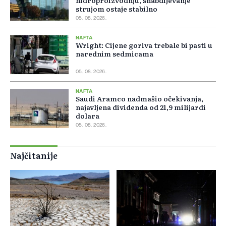
hidroproizvodnju, snabdijevanje
strujom ostaje stabilno
05. 08. 2026.
NAFTA
Wright: Cijene goriva trebale bi pasti u
narednim sedmicama
05. 08. 2026.
NAFTA
Saudi Aramco nadmašio očekivanja,
najavljena dividenda od 21,9 milijardi
dolara
05. 08. 2026.
Najčitanije