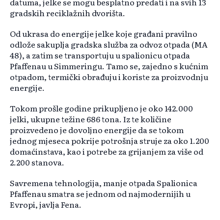
datuma, jelke se mogu besplatno predati i na svih 13
gradskih reciklažnih dvorišta.
Od ukrasa do energije jelke koje građani pravilno
odlože sakuplja gradska služba za odvoz otpada (MA
48), a zatim se transportuju u spalionicu otpada
Pfaffenau u Simmeringu. Tamo se, zajedno s kućnim
otpadom, termički obrađuju i koriste za proizvodnju
energije.
Tokom prošle godine prikupljeno je oko 142.000
jelki, ukupne težine 686 tona. Iz te količine
proizvedeno je dovoljno energije da se tokom
jednog mjeseca pokrije potrošnja struje za oko 1.200
domaćinstava, kao i potrebe za grijanjem za više od
2.200 stanova.
Savremena tehnologija, manje otpada Spalionica
Pfaffenau smatra se jednom od najmodernijih u
Evropi, javlja Fena.