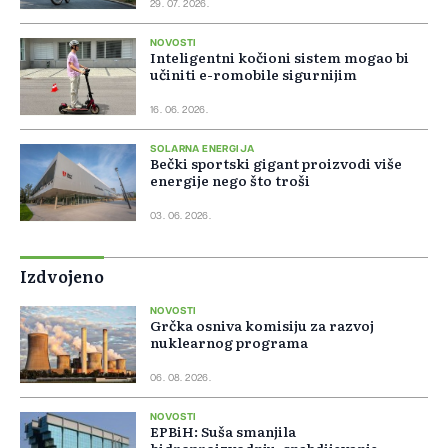
29. 07. 2026.
NOVOSTI
Inteligentni kočioni sistem mogao bi
učiniti e-romobile sigurnijim
16. 06. 2026.
SOLARNA ENERGIJA
Bečki sportski gigant proizvodi više
energije nego što troši
03. 06. 2026.
Izdvojeno
NOVOSTI
Grčka osniva komisiju za razvoj
nuklearnog programa
06. 08. 2026.
NOVOSTI
EPBiH: Suša smanjila