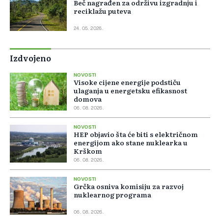
Beč nagrađen za održivu izgradnju i
reciklažu puteva
24. 05. 2026.
Izdvojeno
NOVOSTI
Visoke cijene energije podstiču
ulaganja u energetsku efikasnost
domova
06. 08. 2026.
NOVOSTI
HEP objavio šta će biti s električnom
energijom ako stane nuklearka u
Krškom
06. 08. 2026.
NOVOSTI
Grčka osniva komisiju za razvoj
nuklearnog programa
06. 08. 2026.