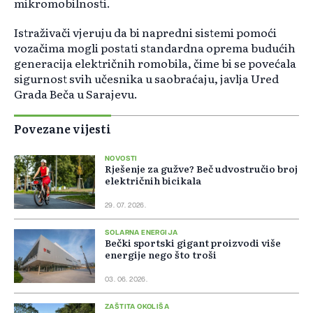
mikromobilnosti.
Istraživači vjeruju da bi napredni sistemi pomoći
vozačima mogli postati standardna oprema budućih
generacija električnih romobila, čime bi se povećala
sigurnost svih učesnika u saobraćaju, javlja Ured
Grada Beča u Sarajevu.
Povezane vijesti
NOVOSTI
Rješenje za gužve? Beč udvostručio broj
električnih bicikala
29. 07. 2026.
SOLARNA ENERGIJA
Bečki sportski gigant proizvodi više
energije nego što troši
03. 06. 2026.
ZAŠTITA OKOLIŠA