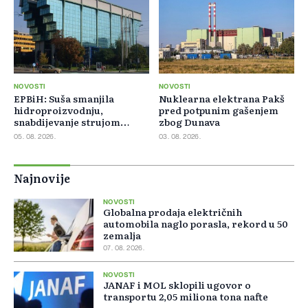
NOVOSTI
NOVOSTI
EPBiH: Suša smanjila
Nuklearna elektrana Pakš
hidroproizvodnju,
pred potpunim gašenjem
snabdijevanje strujom
zbog Dunava
ostaje stabilno
05. 08. 2026.
03. 08. 2026.
Najnovije
NOVOSTI
Globalna prodaja električnih
automobila naglo porasla, rekord u 50
zemalja
07. 08. 2026.
NOVOSTI
JANAF i MOL sklopili ugovor o
transportu 2,05 miliona tona nafte