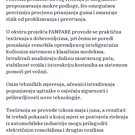
prepoznavanja mokre podloge, što omogućava
precizniju procjenu prianjanja guma i smanjuje
rizik od proklizavanja i prevrtanja.
U okviru projekta FANFARE provode se praktična
testiranja s dobrovoljcima, pri čemu se poredi
ponašanje romobila opremljenog inteligentnim
kočionim sistemom s klasičnim modelima.
Istraživači analiziraju dužinu zaustavnog puta,
stabilnost vozila i interakciju korisnika sa sistemom
pomoći pri vožnji.
Osim tehničkih mjerenja, učesnici istraživanja
popunjavaju upitnike o osjećaju sigurnosti i
prihvatljivosti nove tehnologije.
Testiranja se provode tokom maja i juna, a rezultati
bi trebali pokazati u kojoj mjeri se postojeća rješenja
iz automobilske industrije mogu prilagoditi
električnim romobilima i drugim vozilima