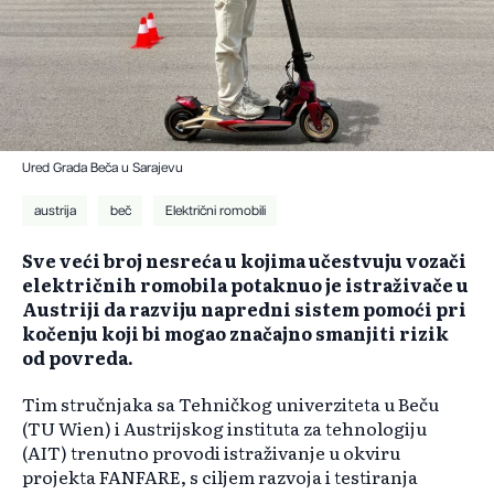
Ured Grada Beča u Sarajevu
austrija
beč
Električni romobili
Sve veći broj nesreća u kojima učestvuju vozači
električnih romobila potaknuo je istraživače u
Austriji da razviju napredni sistem pomoći pri
kočenju koji bi mogao značajno smanjiti rizik
od povreda.
Tim stručnjaka sa Tehničkog univerziteta u Beču
(TU Wien) i Austrijskog instituta za tehnologiju
(AIT) trenutno provodi istraživanje u okviru
projekta FANFARE, s ciljem razvoja i testiranja