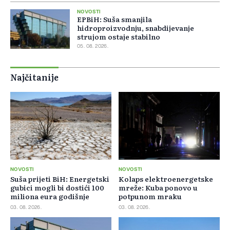
NOVOSTI
EPBiH: Suša smanjila
hidroproizvodnju, snabdijevanje
strujom ostaje stabilno
05. 08. 2026.
Najčitanije
NOVOSTI
NOVOSTI
Suša prijeti BiH: Energetski
Kolaps elektroenergetske
gubici mogli bi dostići 100
mreže: Kuba ponovo u
miliona eura godišnje
potpunom mraku
03. 08. 2026.
03. 08. 2026.