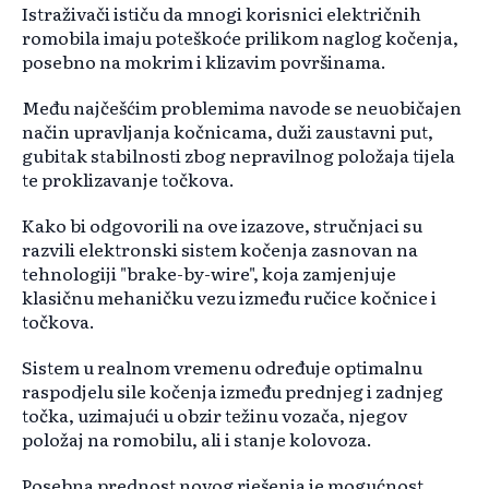
Istraživači ističu da mnogi korisnici električnih
romobila imaju poteškoće prilikom naglog kočenja,
posebno na mokrim i klizavim površinama.
Među najčešćim problemima navode se neuobičajen
način upravljanja kočnicama, duži zaustavni put,
gubitak stabilnosti zbog nepravilnog položaja tijela
te proklizavanje točkova.
Kako bi odgovorili na ove izazove, stručnjaci su
razvili elektronski sistem kočenja zasnovan na
tehnologiji "brake-by-wire", koja zamjenjuje
klasičnu mehaničku vezu između ručice kočnice i
točkova.
Sistem u realnom vremenu određuje optimalnu
raspodjelu sile kočenja između prednjeg i zadnjeg
točka, uzimajući u obzir težinu vozača, njegov
položaj na romobilu, ali i stanje kolovoza.
Posebna prednost novog rješenja je mogućnost