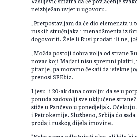
Vasiljević smatra da će povlačenje svako
neizbježan uvjet u ugovoru.
„Pretpostavljam da će dio elemenata u 
ruskih stručnjaka i menadžmenta iz firme
dogovoriti. Žele li Rusi prodati ili ne, j
„Možda postoji dobra volja od strane Ru
novac koji Mađari nisu spremni platiti, 
pitanje, pa moramo čekati da istekne jo
prenosi SEEbiz.
I jesu li 20-ak dana dovoljni da se u po
ponuda zadovolji sve uključene strane
stiže u Pančevo u ponedjeljak. Očekuju se
i Petrokemije. Službeno, Srbija do sada
prodaji ruskog dijela imovine.
"Neka nema odlučujući glas, ali bilo bi