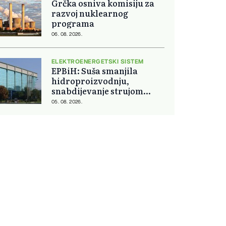
Grčka osniva komisiju za
razvoj nuklearnog
programa
06. 08. 2026.
ELEKTROENERGETSKI SISTEM
EPBiH: Suša smanjila
hidroproizvodnju,
snabdijevanje strujom
ostaje stabilno
05. 08. 2026.