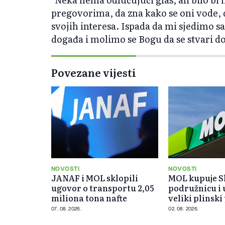
pregovorima, da zna kako se oni vode, da
svojih interesa. Ispada da mi sjedimo sa
događa i molimo se Bogu da se stvari dob
Povezane vijesti
NOVOSTI
NOVOSTI
JANAF i MOL sklopili
MOL kupuje S
ugovor o transportu 2,05
podružnicu i 
miliona tona nafte
veliki plinski
Kipru
07. 08. 2026.
02. 08. 2026.