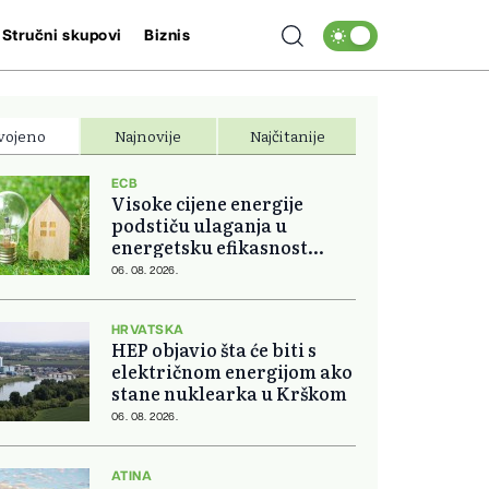
Stručni skupovi
Biznis
vojeno
Najnovije
Najčitanije
ECB
Visoke cijene energije
podstiču ulaganja u
energetsku efikasnost
domova
06. 08. 2026.
HRVATSKA
HEP objavio šta će biti s
električnom energijom ako
stane nuklearka u Krškom
06. 08. 2026.
ATINA