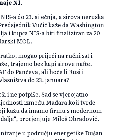
naje N1.
NIS-a do 23. siječnja, a sirova neruska
. Predsjednik Vučić kaže da Washington
 i kupca NIS-a biti finaliziran za 20
ađarski MOL.
ratko, mogao prijeći na ručni sat i
že, trajemo bez kapi sirove nafte.
 do Pančeva, ali hoće li Rusi i
lasništva do 23. januara?
i i ne potpiše. Sad se vjerojatno
rijednosti između Mađara koji tvrde -
koji kažu da imamo firmu s modernom
alje“, procjenjuje Miloš Obradović.
aniranje u području energetike Dušan