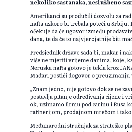
nekoliko sastanaka, neslužbeno saz
Amerikanci su produžili dozvolu za rad 
nafta uskoro bi trebala poteći u Srbiju
očekuje da će ugovor između prodavatelja
dana, te da će to najvjerojatnije biti m
Predsjednik države sada bi, makar i nak
više ne mjeriti vrijeme danima, koje, ka
Neruska nafta gotovo je tekla kroz JANAF
Mađari postići dogovor o preuzimanju v
„Znam jedno, nije gotovo dok se ne završ
postavlja pitanje određivanja cijene i v
ok, uzimamo firmu pod carinu i Rusa 
rafinerijom, prodajnom mrežom i tako d
Međunarodni stručnjak za strateško pl