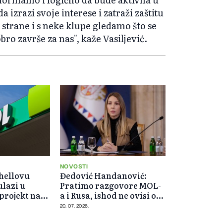
 izrazi svoje interese i zatraži zaštitu
 strane i s neke klupe gledamo što se
ro završe za nas", kaže Vasiljević.
NOVOSTI
hellovu
Đedović Handanović:
ulazi u
Pratimo razgovore MOL-
 projekt na
a i Rusa, ishod ne ovisi o
Srbiji
20. 07. 2026.