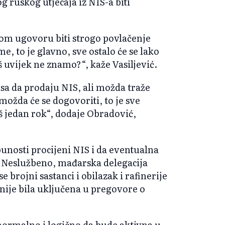
g ruskog utjecaja iz NIS-a biti
tom ugovoru biti strogo povlačenje
, to je glavno, sve ostalo će se lako
oš uvijek ne znamo?“, kaže Vasiljević.
sa da prodaju NIS, ali možda traže
možda će se dogovoriti, to je sve
š jedan rok“, dodaje Obradović,
tpunosti procijeni NIS i da eventualna
? Neslužbeno, mađarska delegacija
 brojni sastanci i obilazak i rafinerije
 nije bila uključena u pregovore o
 normalno i logično da bude aktivna u