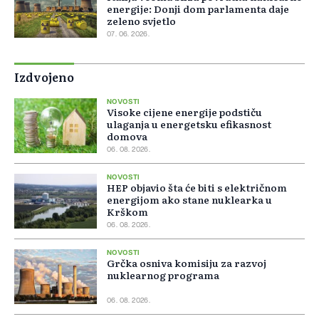
energije: Donji dom parlamenta daje
zeleno svjetlo
07. 06. 2026.
Izdvojeno
NOVOSTI
Visoke cijene energije podstiču
ulaganja u energetsku efikasnost
domova
06. 08. 2026.
NOVOSTI
HEP objavio šta će biti s električnom
energijom ako stane nuklearka u
Krškom
06. 08. 2026.
NOVOSTI
Grčka osniva komisiju za razvoj
nuklearnog programa
06. 08. 2026.