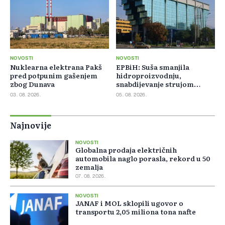
NOVOSTI
NOVOSTI
Nuklearna elektrana Pakš
EPBiH: Suša smanjila
pred potpunim gašenjem
hidroproizvodnju,
zbog Dunava
snabdijevanje strujom
ostaje stabilno
03. 08. 2026.
05. 08. 2026.
Najnovije
NOVOSTI
Globalna prodaja električnih
automobila naglo porasla, rekord u 50
zemalja
07. 08. 2026.
NOVOSTI
JANAF i MOL sklopili ugovor o
transportu 2,05 miliona tona nafte