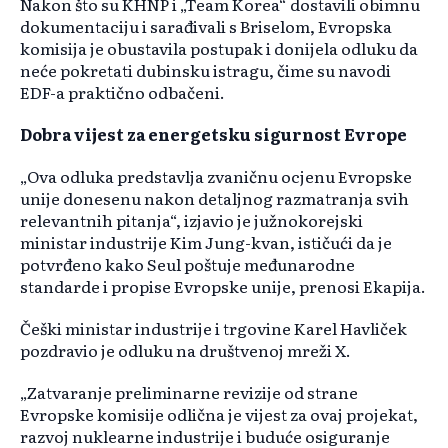
Nakon što su KHNP i „Team Korea“ dostavili obimnu
dokumentaciju i sarađivali s Briselom, Evropska
komisija je obustavila postupak i donijela odluku da
neće pokretati dubinsku istragu, čime su navodi
EDF-a praktično odbačeni.
Dobra vijest za energetsku sigurnost Evrope
„Ova odluka predstavlja zvaničnu ocjenu Evropske
unije donesenu nakon detaljnog razmatranja svih
relevantnih pitanja“, izjavio je južnokorejski
ministar industrije Kim Jung-kvan, ističući da je
potvrđeno kako Seul poštuje međunarodne
standarde i propise Evropske unije, prenosi Ekapija.
Češki ministar industrije i trgovine Karel Havliček
pozdravio je odluku na društvenoj mreži X.
„Zatvaranje preliminarne revizije od strane
Evropske komisije odlična je vijest za ovaj projekat,
razvoj nuklearne industrije i buduće osiguranje