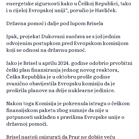
energetske sigurnosti kako u Češkoj Republici, tako
i u cijeloj Evropskoj uniji“, poručio je Havliček.
Državna pomoć i dalje pod lupom Brisela
Ipak, projekat Dukovani suočava se s još jednim
odvojenim postupkom pred Evropskom komisijom
koji se odnosi na državnu pomoć.
Iako je Brisel u aprilu 2024. godine odobrio prvobitni
češki plan finansiranja jednog novog reaktora,
Češka Republika je u oktobru prošle godine
zvanično obavijestila Evropsku komisiju da je
proširila planove na dvije nuklearne jedinice.
Nakon toga Komisija je pokrenula istragu o češkom
finansijskom paketu zbog sumnje da nije u
potpunosti usklađen s pravilima Evropske unije o
državnoj pomoći.
Brisel nastoji osigurati da Prag ne dobije veću