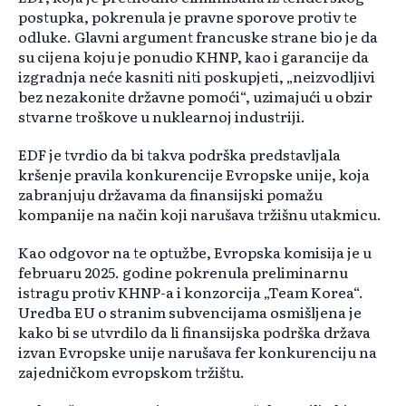
postupka, pokrenula je pravne sporove protiv te
odluke. Glavni argument francuske strane bio je da
su cijena koju je ponudio KHNP, kao i garancije da
izgradnja neće kasniti niti poskupjeti, „neizvodljivi
bez nezakonite državne pomoći“, uzimajući u obzir
stvarne troškove u nuklearnoj industriji.
EDF je tvrdio da bi takva podrška predstavljala
kršenje pravila konkurencije Evropske unije, koja
zabranjuju državama da finansijski pomažu
kompanije na način koji narušava tržišnu utakmicu.
Kao odgovor na te optužbe, Evropska komisija je u
februaru 2025. godine pokrenula preliminarnu
istragu protiv KHNP-a i konzorcija „Team Korea“.
Uredba EU o stranim subvencijama osmišljena je
kako bi se utvrdilo da li finansijska podrška država
izvan Evropske unije narušava fer konkurenciju na
zajedničkom evropskom tržištu.