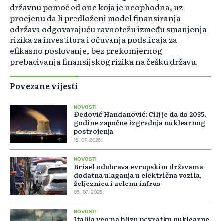
državnu pomoć od one koja je neophodna, uz
procjenu da li predloženi model finansiranja
održava odgovarajuću ravnotežu između smanjenja
rizika za investitora i očuvanja podsticaja za
efikasno poslovanje, bez prekomjernog
prebacivanja finansijskog rizika na češku državu.
Povezane vijesti
NOVOSTI
Đedović Handanović: Cilj je da do 2035.
godine započne izgradnja nuklearnog
postrojenja
15. 07. 2026.
NOVOSTI
Brisel odobrava evropskim državama
dodatna ulaganja u električna vozila,
željeznicu i zelenu infras
05. 07. 2026.
NOVOSTI
Italija veoma blizu povratku nuklearne