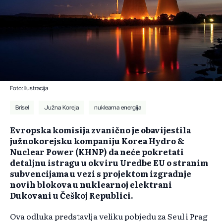
Foto: Ilustracija
Brisel
Južna Koreja
nuklearna energija
Evropska komisija zvanično je obavijestila
južnokorejsku kompaniju Korea Hydro &
Nuclear Power (KHNP) da neće pokretati
detaljnu istragu u okviru Uredbe EU o stranim
subvencijama u vezi s projektom izgradnje
novih blokova u nuklearnoj elektrani
Dukovani u Češkoj Republici.
Ova odluka predstavlja veliku pobjedu za Seul i Prag