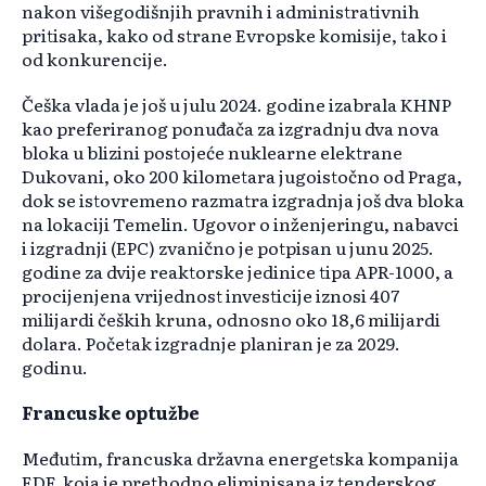
nakon višegodišnjih pravnih i administrativnih
pritisaka, kako od strane Evropske komisije, tako i
od konkurencije.
Češka vlada je još u julu 2024. godine izabrala KHNP
kao preferiranog ponuđača za izgradnju dva nova
bloka u blizini postojeće nuklearne elektrane
Dukovani, oko 200 kilometara jugoistočno od Praga,
dok se istovremeno razmatra izgradnja još dva bloka
na lokaciji Temelin. Ugovor o inženjeringu, nabavci
i izgradnji (EPC) zvanično je potpisan u junu 2025.
godine za dvije reaktorske jedinice tipa APR-1000, a
procijenjena vrijednost investicije iznosi 407
milijardi čeških kruna, odnosno oko 18,6 milijardi
dolara. Početak izgradnje planiran je za 2029.
godinu.
Francuske optužbe
Međutim, francuska državna energetska kompanija
EDF, koja je prethodno eliminisana iz tenderskog