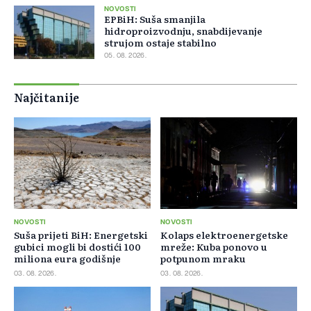
NOVOSTI
EPBiH: Suša smanjila
hidroproizvodnju, snabdijevanje
strujom ostaje stabilno
05. 08. 2026.
Najčitanije
NOVOSTI
NOVOSTI
Suša prijeti BiH: Energetski
Kolaps elektroenergetske
gubici mogli bi dostići 100
mreže: Kuba ponovo u
miliona eura godišnje
potpunom mraku
03. 08. 2026.
03. 08. 2026.