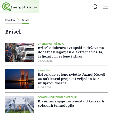
Početna
Brisel
Brisel
JAVNA POTROŠNJA
Brisel odobrava evropskim državama
dodatna ulaganja u električna vozila,
željeznicu i zelenu infras
05. 07. 2026.
ZVANIČNO
Brisel dao zeleno svjetlo Južnoj Koreji
za nuklearni projekat vrijedan 18,6
milijardi dolara
11. 06. 2026.
OBNOVLJIVI IZVORI ENERGIJE
Brisel smanjuje zavisnost od kineskih
solarnih tehnologija