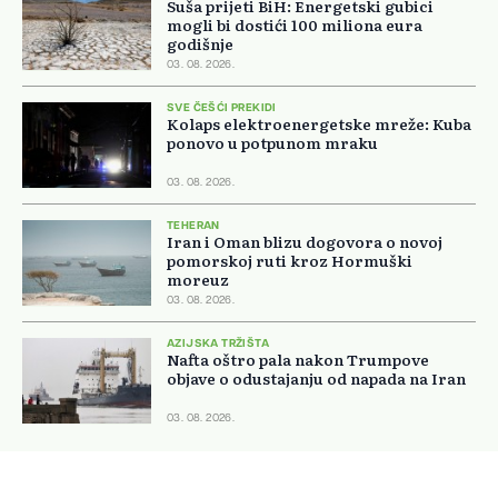
Suša prijeti BiH: Energetski gubici
mogli bi dostići 100 miliona eura
godišnje
03. 08. 2026.
SVE ČEŠĆI PREKIDI
Kolaps elektroenergetske mreže: Kuba
ponovo u potpunom mraku
03. 08. 2026.
TEHERAN
Iran i Oman blizu dogovora o novoj
pomorskoj ruti kroz Hormuški
moreuz
03. 08. 2026.
AZIJSKA TRŽIŠTA
Nafta oštro pala nakon Trumpove
objave o odustajanju od napada na Iran
03. 08. 2026.