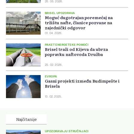
26. 05. 2026.
BRISEL UPOZORAVA
Moguć dugotrajan poremećaj na
tržištu nafte, članice pozvane na
zajednički odgovor
01. 04. 2026.
PAKET ENERGETSKE POMOĆI
Brisel traži od Kijeva da ubrza
popravku naftovoda Družba
25. 02. 2026.
EVROPA
Gasni projekti između Budimpešte i
Brisela
13. 02. 2025.
Najčitanije
UPOZORAVAJU STRUČNJACI