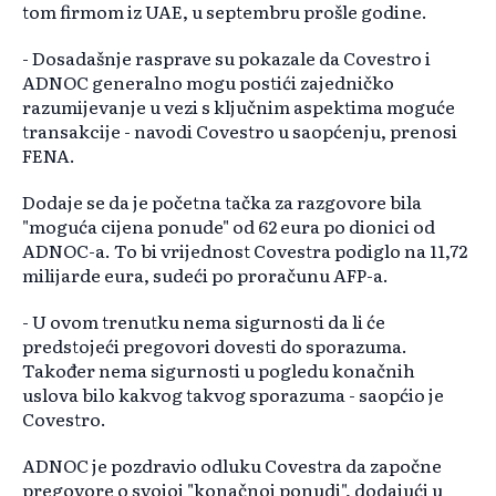
tom firmom iz UAE, u septembru prošle godine.
- Dosadašnje rasprave su pokazale da Covestro i
ADNOC generalno mogu postići zajedničko
razumijevanje u vezi s ključnim aspektima moguće
transakcije - navodi Covestro u saopćenju, prenosi
FENA.
Dodaje se da je početna tačka za razgovore bila
"moguća cijena ponude" od 62 eura po dionici od
ADNOC-a. To bi vrijednost Covestra podiglo na 11,72
milijarde eura, sudeći po proračunu AFP-a.
- U ovom trenutku nema sigurnosti da li će
predstojeći pregovori dovesti do sporazuma.
Također nema sigurnosti u pogledu konačnih
uslova bilo kakvog takvog sporazuma - saopćio je
Covestro.
ADNOC je pozdravio odluku Covestra da započne
pregovore o svojoj "konačnoj ponudi", dodajući u