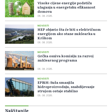
Visoke cijene energije podstiču
ulaganja u energetsku efikasnost
domova
06. 08. 2026.
NOVOSTI
HEP objavio šta će biti s električnom
energijom ako stane nuklearka u
Krškom
06. 08. 2026.
NOVOSTI
Grčka osniva komisiju za razvoj
nuklearnog programa
06. 08. 2026.
NOVOSTI
EPBiH: Suša smanjila
hidroproizvodnju, snabdijevanje
strujom ostaje stabilno
05. 08. 2026.
Najčitanije