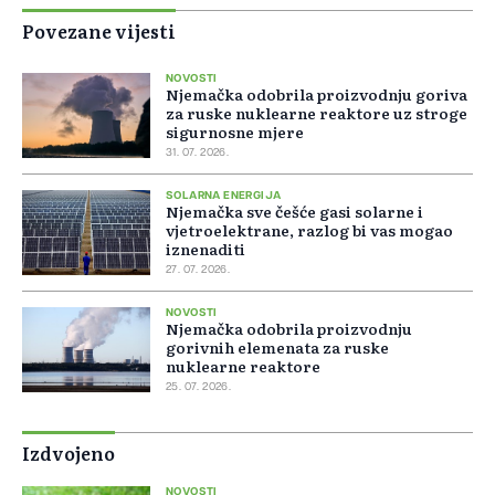
Povezane vijesti
NOVOSTI
Njemačka odobrila proizvodnju goriva
za ruske nuklearne reaktore uz stroge
sigurnosne mjere
31. 07. 2026.
SOLARNA ENERGIJA
Njemačka sve češće gasi solarne i
vjetroelektrane, razlog bi vas mogao
iznenaditi
27. 07. 2026.
NOVOSTI
Njemačka odobrila proizvodnju
gorivnih elemenata za ruske
nuklearne reaktore
25. 07. 2026.
Izdvojeno
NOVOSTI