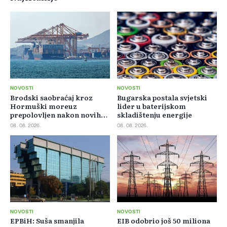
NOVOSTI
NOVOSTI
Brodski saobraćaj kroz
Bugarska postala svjetski
Hormuški moreuz
lider u baterijskom
prepolovljen nakon novih
skladištenju energije
blokada
08. 08. 2026.
08. 08. 2026.
NOVOSTI
NOVOSTI
EPBiH: Suša smanjila
EIB odobrio još 50 miliona