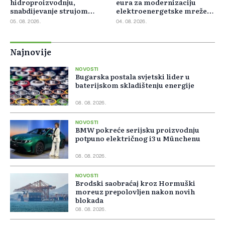
hidroproizvodnju,
eura za modernizaciju
snabdijevanje strujom
elektroenergetske mreže
ostaje stabilno
Slovačke
05. 08. 2026.
04. 08. 2026.
Najnovije
NOVOSTI
Bugarska postala svjetski lider u
baterijskom skladištenju energije
08. 08. 2026.
NOVOSTI
BMW pokreće serijsku proizvodnju
potpuno električnog i3 u Münchenu
08. 08. 2026.
NOVOSTI
Brodski saobraćaj kroz Hormuški
moreuz prepolovljen nakon novih
blokada
08. 08. 2026.