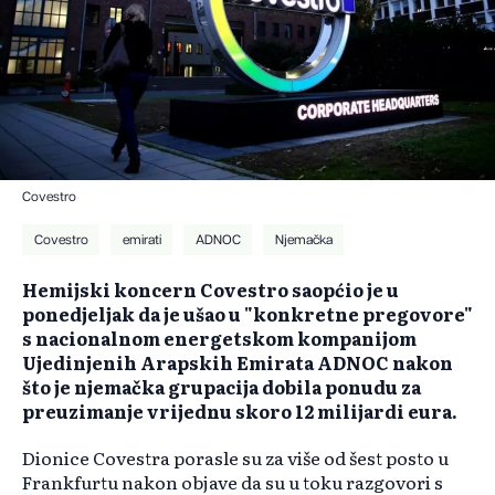
Covestro
Covestro
emirati
ADNOC
Njemačka
Hemijski koncern Covestro saopćio je u
ponedjeljak da je ušao u "konkretne pregovore"
s nacionalnom energetskom kompanijom
Ujedinjenih Arapskih Emirata ADNOC nakon
što je njemačka grupacija dobila ponudu za
preuzimanje vrijednu skoro 12 milijardi eura.
Dionice Covestra porasle su za više od šest posto u
Frankfurtu nakon objave da su u toku razgovori s