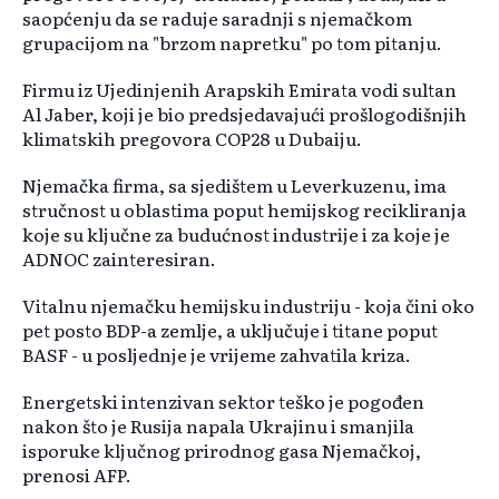
saopćenju da se raduje saradnji s njemačkom
grupacijom na "brzom napretku" po tom pitanju.
Firmu iz Ujedinjenih Arapskih Emirata vodi sultan
Al Jaber, koji je bio predsjedavajući prošlogodišnjih
klimatskih pregovora COP28 u Dubaiju.
Njemačka firma, sa sjedištem u Leverkuzenu, ima
stručnost u oblastima poput hemijskog recikliranja
koje su ključne za budućnost industrije i za koje je
ADNOC zainteresiran.
Vitalnu njemačku hemijsku industriju - koja čini oko
pet posto BDP-a zemlje, a uključuje i titane poput
BASF - u posljednje je vrijeme zahvatila kriza.
Energetski intenzivan sektor teško je pogođen
nakon što je Rusija napala Ukrajinu i smanjila
isporuke ključnog prirodnog gasa Njemačkoj,
prenosi AFP.