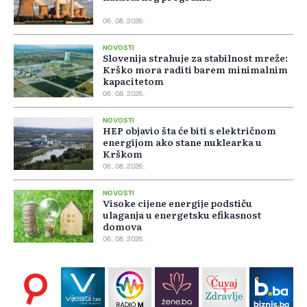
06. 08. 2026.
NOVOSTI
Slovenija strahuje za stabilnost mreže:
Krško mora raditi barem minimalnim
kapacitetom
06. 08. 2026.
NOVOSTI
HEP objavio šta će biti s električnom
energijom ako stane nuklearka u
Krškom
06. 08. 2026.
NOVOSTI
Visoke cijene energije podstiču
ulaganja u energetsku efikasnost
domova
06. 08. 2026.