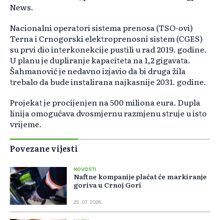
News.
Nacionalni operatori sistema prenosa (TSO-ovi)
Terna i Crnogorski elektroprenosni sistem (CGES)
su prvi dio interkonekcije pustili u rad 2019. godine.
U planu je dupliranje kapaciteta na 1,2 gigavata.
Šahmanović je nedavno izjavio da bi druga žila
trebalo da bude instalirana najkasnije 2031. godine.
Projekat je procijenjen na 500 miliona eura. Dupla
linija omogućava dvosmjernu razmjenu struje u isto
vrijeme.
Povezane vijesti
NOVOSTI
Naftne kompanije plaćat će markiranje
goriva u Crnoj Gori
25. 07. 2026.