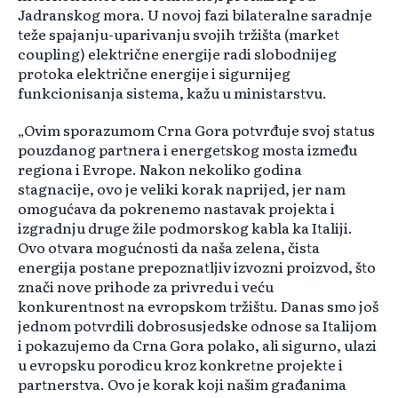
Jadranskog mora. U novoj fazi bilateralne saradnje
teže spajanju-uparivanju svojih tržišta (market
coupling) električne energije radi slobodnijeg
protoka električne energije i sigurnijeg
funkcionisanja sistema, kažu u ministarstvu.
„Ovim sporazumom Crna Gora potvrđuje svoj status
pouzdanog partnera i energetskog mosta između
regiona i Evrope. Nakon nekoliko godina
stagnacije, ovo je veliki korak naprijed, jer nam
omogućava da pokrenemo nastavak projekta i
izgradnju druge žile podmorskog kabla ka Italiji.
Ovo otvara mogućnosti da naša zelena, čista
energija postane prepoznatljiv izvozni proizvod, što
znači nove prihode za privredu i veću
konkurentnost na evropskom tržištu. Danas smo još
jednom potvrdili dobrosusjedske odnose sa Italijom
i pokazujemo da Crna Gora polako, ali sigurno, ulazi
u evropsku porodicu kroz konkretne projekte i
partnerstva. Ovo je korak koji našim građanima