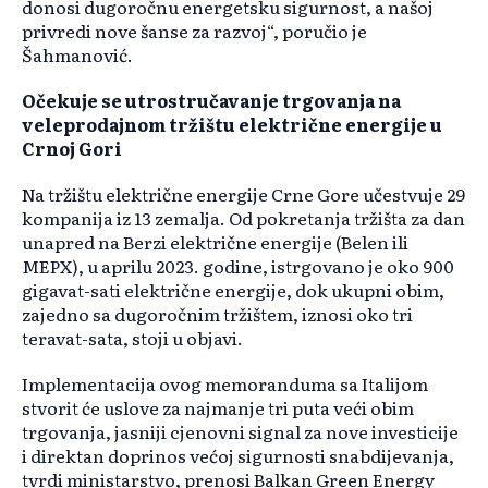
donosi dugoročnu energetsku sigurnost, a našoj
privredi nove šanse za razvoj“, poručio je
Šahmanović.
Očekuje se utrostručavanje trgovanja na
veleprodajnom tržištu električne energije u
Crnoj Gori
Na tržištu električne energije Crne Gore učestvuje 29
kompanija iz 13 zemalja. Od pokretanja tržišta za dan
unapred na Berzi električne energije (Belen ili
MEPX), u aprilu 2023. godine, istrgovano je oko 900
gigavat-sati električne energije, dok ukupni obim,
zajedno sa dugoročnim tržištem, iznosi oko tri
teravat-sata, stoji u objavi.
Implementacija ovog memoranduma sa Italijom
stvorit će uslove za najmanje tri puta veći obim
trgovanja, jasniji cjenovni signal za nove investicije
i direktan doprinos većoj sigurnosti snabdijevanja,
tvrdi ministarstvo, prenosi Balkan Green Energy