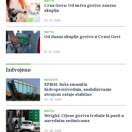
NAFTA
Crna Gora: Od sutra gorivo znatno
skuplja
20. 07. 2026.
NAFTA
Od danas skuplje gorivo u Crnoj Gori
16. 07. 2026.
Izdvojeno
NOVOSTI
EPBiH: Suša smanjila
hidroproizvodnju, snabdijevanje
strujom ostaje stabilno
05. 08. 2026.
NAFTA
Wright: Cijene goriva trebale bi pasti u
narednim sedmicama
05. 08. 2026.