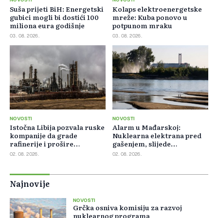
NOVOSTI
NOVOSTI
Suša prijeti BiH: Energetski
Kolaps elektroenergetske
gubici mogli bi dostići 100
mreže: Kuba ponovo u
miliona eura godišnje
potpunom mraku
03. 08. 2026.
03. 08. 2026.
NOVOSTI
NOVOSTI
Istočna Libija pozvala ruske
Alarm u Mađarskoj:
kompanije da grade
Nuklearna elektrana pred
rafinerije i prošire
gašenjem, slijede
energetsku saradnju
restrikcije struje i vode
02. 08. 2026.
02. 08. 2026.
Najnovije
NOVOSTI
Grčka osniva komisiju za razvoj
nuklearnog programa