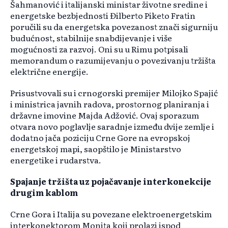
Šahmanović i italijanski ministar životne sredine i
energetske bezbjednosti Đilberto Piketo Fratin
poručili su da energetska povezanost znači sigurniju
budućnost, stabilnije snabdijevanje i više
mogućnosti za razvoj. Oni su u Rimu potpisali
memorandum o razumijevanju o povezivanju tržišta
električne energije.
Prisustvovali su i crnogorski premijer Milojko Spajić
i ministrica javnih radova, prostornog planiranja i
državne imovine Majda Adžović. Ovaj sporazum
otvara novo poglavlje saradnje između dvije zemlje i
dodatno jača poziciju Crne Gore na evropskoj
energetskoj mapi, saopštilo je Ministarstvo
energetike i rudarstva.
Spajanje tržišta uz pojačavanje interkonekcije
drugim kablom
Crne Gora i Italija su povezane elektroenergetskim
interkonektorom Monita koji prolazi ispod