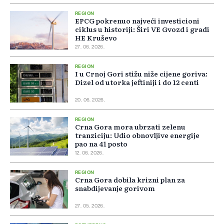
REGION
EPCG pokrenuo najveći investicioni
ciklus u historiji: Širi VE Gvozd i gradi
HE Kruševo
27. 06. 2026.
REGION
I u Crnoj Gori stižu niže cijene goriva:
Dizel od utorka jeftiniji i do 12 centi
20. 06. 2026.
REGION
Crna Gora mora ubrzati zelenu
tranziciju: Udio obnovljive energije
pao na 41 posto
12. 06. 2026.
REGION
Crna Gora dobila krizni plan za
snabdijevanje gorivom
27. 05. 2026.