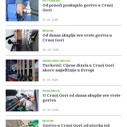
POTVRĐENO
Od ponoći poskupilo gorivo u Crnoj
Gori
19. 05. 2026.
REGION
Od danas skuplje sve vrste goriva u
Crnoj Gori
05. 05. 2026.
SMANJENE AKCIZE
Turković: Cijene dizela u Crnoj Gori
skoro najjeftinije u Evropi
16. 04. 2026.
PODGORICA
U Crnoj Gori od danas skuplje sve vrste
goriva
07. 04. 2026.
REGION
Gorivo u Crnoj Gori od utorka još