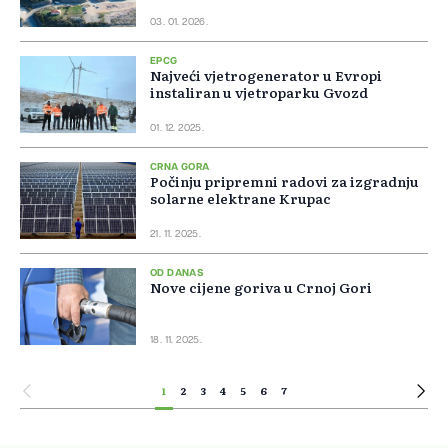
03. 01. 2026.
EPCG
Najveći vjetrogenerator u Evropi
instaliran u vjetroparku Gvozd
01. 12. 2025.
CRNA GORA
Počinju pripremni radovi za izgradnju
solarne elektrane Krupac
21. 11. 2025.
OD DANAS
Nove cijene goriva u Crnoj Gori
18. 11. 2025.
1
2
3
4
5
6
7