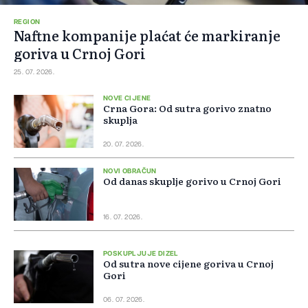
REGION
Naftne kompanije plaćat će markiranje
goriva u Crnoj Gori
25. 07. 2026.
NOVE CIJENE
Crna Gora: Od sutra gorivo znatno
skuplja
20. 07. 2026.
NOVI OBRAČUN
Od danas skuplje gorivo u Crnoj Gori
16. 07. 2026.
POSKUPLJUJE DIZEL
Od sutra nove cijene goriva u Crnoj
Gori
06. 07. 2026.