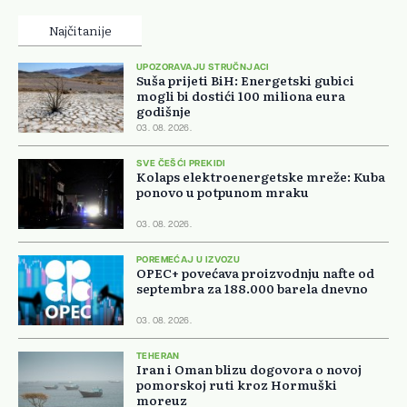
Najčitanije
UPOZORAVAJU STRUČNJACI
Suša prijeti BiH: Energetski gubici
mogli bi dostići 100 miliona eura
godišnje
03. 08. 2026.
SVE ČEŠĆI PREKIDI
Kolaps elektroenergetske mreže: Kuba
ponovo u potpunom mraku
03. 08. 2026.
POREMEĆAJ U IZVOZU
OPEC+ povećava proizvodnju nafte od
septembra za 188.000 barela dnevno
03. 08. 2026.
TEHERAN
Iran i Oman blizu dogovora o novoj
pomorskoj ruti kroz Hormuški
moreuz