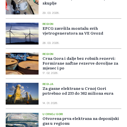
skuplje
29. 03. 2026.
REGION
EPCG završila montažu svih
vjetrogeneratora na VE Gvozd
28. 03. 2026.
REGION
Crna Gora i dalje bez robnih rezervi:
Formirane naftne rezerve dovoljne za
mjesec i po
17. 02. 2026.
REGIJA
Za gasne elektrane u Crnoj Gori
potrebno od 233 do 362 miliona eura
14. 01. 2026.
U CRNOJ GORI
Otvorena prva elektrana na deponijski
gas u regionu