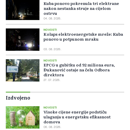
Kuba ponovo pokrenula tri elektrane
nakon nestanka struje na cijelom
ostrvu
04. 08. 2026.
NOVOSTI
Kolaps elektroenergetske mreže: Kuba
ponovo u potpunom mraku
03. 08. 2026.
NOVOSTI
EPCG u gubitku od 92 miliona eura,
Đukanović ostaje na čelu Odbora
direktora
27. 07. 2026.
Izdvojeno
NOVOSTI
Visoke cijene energije podstiču
ulaganja u energetsku efikasnost
domova
06. 08. 2026.