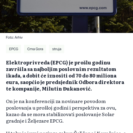
Foto: Arhiv
EPCG
Crna Gora
struja
Elektroprivreda (EPCG) je prošlu godinu
završila sa najboljim poslovnim rezultatom
ikada, a dobit će iznositi od 70 do 80 miliona
eura, saopćio je predsjednik Odbora direktora
te kompanije, Milutin Đukanović.
On je na konferenciji za novinare povodom
poslovanja u prošloj godini i perspektiva za ovu,
kazao da se mora stabilizovati poslovanje Solar
gradnje i Željezare EPCG.