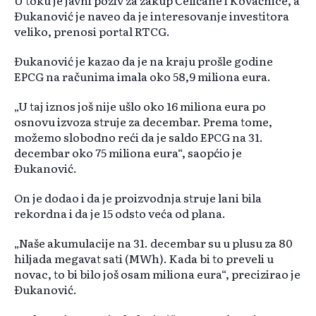
U toku je javni poziv za zakup Čeličane i Kovačnice, a
Đukanović je naveo da je interesovanje investitora
veliko, prenosi portal RTCG.
Đukanović je kazao da je na kraju prošle godine
EPCG na računima imala oko 58,9 miliona eura.
„U taj iznos još nije ušlo oko 16 miliona eura po
osnovu izvoza struje za decembar. Prema tome,
možemo slobodno reći da je saldo EPCG na 31.
decembar oko 75 miliona eura“, saopćio je
Đukanović.
On je dodao i da je proizvodnja struje lani bila
rekordna i da je 15 odsto veća od plana.
„Naše akumulacije na 31. decembar su u plusu za 80
hiljada megavat sati (MWh). Kada bi to preveli u
novac, to bi bilo još osam miliona eura“, precizirao je
Đukanović.