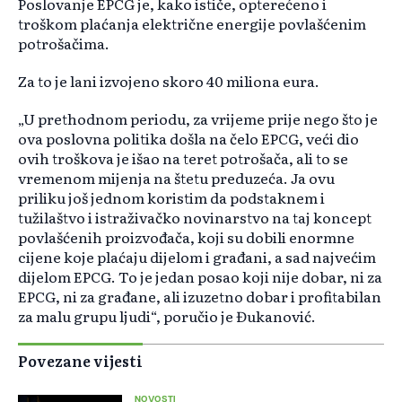
Poslovanje EPCG je, kako ističe, opterećeno i
troškom plaćanja električne energije povlašćenim
potrošačima.
Za to je lani izvojeno skoro 40 miliona eura.
„U prethodnom periodu, za vrijeme prije nego što je
ova poslovna politika došla na čelo EPCG, veći dio
ovih troškova je išao na teret potrošača, ali to se
vremenom mijenja na štetu preduzeća. Ja ovu
priliku još jednom koristim da podstaknem i
tužilaštvo i istraživačko novinarstvo na taj koncept
povlašćenih proizvođača, koji su dobili enormne
cijene koje plaćaju dijelom i građani, a sad najvećim
dijelom EPCG. To je jedan posao koji nije dobar, ni za
EPCG, ni za građane, ali izuzetno dobar i profitabilan
za malu grupu ljudi“, poručio je Đukanović.
Povezane vijesti
NOVOSTI