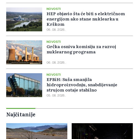
NOVOSTI
HEP objavio šta će biti s električnom
energijom ako stane nuklearka u
Krškom
06. 08. 2026.
NOVOSTI
Grčka osniva komisiju za razvoj
nuklearnog programa
06. 08. 2026.
NOVOSTI
EPBiH: Suša smanjila
hidroproizvodnju, snabdijevanje
strujom ostaje stabilno
05. 08. 2026.
Najčitanije