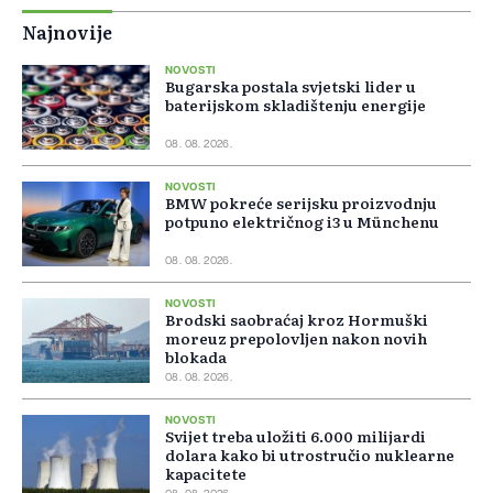
Najnovije
NOVOSTI
Bugarska postala svjetski lider u
baterijskom skladištenju energije
08. 08. 2026.
NOVOSTI
BMW pokreće serijsku proizvodnju
potpuno električnog i3 u Münchenu
08. 08. 2026.
NOVOSTI
Brodski saobraćaj kroz Hormuški
moreuz prepolovljen nakon novih
blokada
08. 08. 2026.
NOVOSTI
Svijet treba uložiti 6.000 milijardi
dolara kako bi utrostručio nuklearne
kapacitete