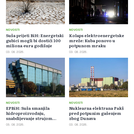
NOVOSTI
NOVOSTI
Suša prijeti BiH: Energetski
Kolaps elektroenergetske
gubici mogli bi dostići 100
mreže: Kuba ponovo u
miliona eura godišnje
potpunom mraku
03. 08. 2026.
03. 08. 2026.
NOVOSTI
NOVOSTI
EPBiH: Suša smanjila
Nuklearna elektrana Pakš
hidroproizvodnju,
pred potpunim gašenjem
snabdijevanje strujom
zbog Dunava
ostaje stabilno
05. 08. 2026.
03. 08. 2026.