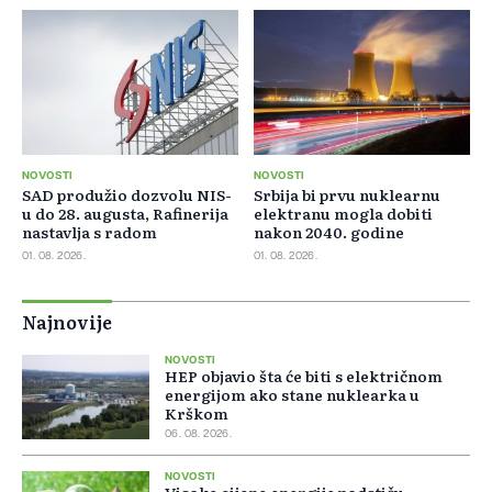
NOVOSTI
NOVOSTI
SAD produžio dozvolu NIS-
Srbija bi prvu nuklearnu
u do 28. augusta, Rafinerija
elektranu mogla dobiti
nastavlja s radom
nakon 2040. godine
01. 08. 2026.
01. 08. 2026.
Najnovije
NOVOSTI
HEP objavio šta će biti s električnom
energijom ako stane nuklearka u
Krškom
06. 08. 2026.
NOVOSTI