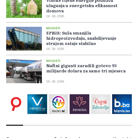
Visoke cijene energije podstiču
ulaganja u energetsku efikasnost
domova
06. 08. 2026.
NOVOSTI
EPBiH: Suša smanjila
hidroproizvodnju, snabdijevanje
strujom ostaje stabilno
05. 08. 2026.
NOVOSTI
Naftni giganti zaradili gotovo 93
milijarde dolara za samo tri mjeseca
05. 08. 2026.