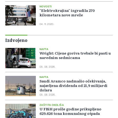
NOVOSTI
"Elektrokrajina" izgradila 270
kilometara nove mreže
04. 11. 2020.
Izdvojeno
NAFTA
Wright: Cijene goriva trebale bi pasti u
narednim sedmicama
05. 08. 2026.
NAFTA
Saudi Aramco nadmašio očekivanja,
najavljena dividenda od 21,9 milijardi
dolara
05. 08. 2026.
ZAŠTITA OKOLIŠA
U FBiH prošle godine prikupljeno
629.626 tona komunalnog otpada