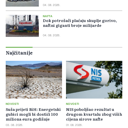
04. 08. 2026.
NAFTA
Dok potrošači plaćaju skuplje gorivo,
naftni giganti broje milijarde
04. 08. 2026.
Najčitanije
NOVOSTI
NOVOSTI
Suša prijeti BiH: Energetski
NIS poboljšao rezultat u
gubici mogli bi dostići 100
drugom kvartalu zbog viših
miliona eura godišnje
cijena sirove nafte
03. 08. 2026.
01. 08. 2026.