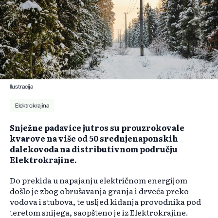
Ilustracija
Elektrokrajina
Snježne padavice jutros su prouzrokovale
kvarove na više od 50 srednjenaponskih
dalekovoda na distributivnom području
Elektrokrajine.
Do prekida u napajanju električnom energijom
došlo je zbog obrušavanja granja i drveća preko
vodova i stubova, te usljed kidanja provodnika pod
teretom snijega, saopšteno je iz Elektrokrajine.