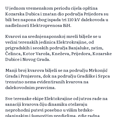
U jednom vremenskom periodu cijela opština
Kozarska Dubica i znatan dio područja Prijedora su
bili bez napona zbog ispada tri 110 kV dalekovoda u
nadležnosti Elektroprenosa BiH.
Kvarovi na srednjenaponskoj mreži bilježe se u
većini terenskih jedinica Elektrokrajine, od
prigradskih i seoskih područja Banjaluke, zatim,
Čelinca, Kotor Varoša, Kneževa, Prijedora, Kozarske
Dubice i Novog Grada.
Manji broj kvarova bilježi se na području Mrkonjić
Grada i Prnjavora, dok na području Gradiške i Srpca
trenutno nema evidentiranih kvarova na
dalekovodnim pravcima.
Sve terenske ekipe Elektokrajine od jutros rade na
sanaciji kvarova čiju dinamiku otežavaju
neprohodni putevi posebno u višim brdsko-
planinskim i šumovitim predjelima, gdje radna