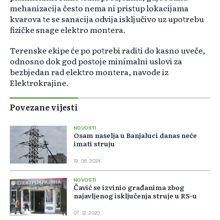
mehanizacija često nema ni pristup lokacijama
kvarova te se sanacija odvija isključivo uz upotrebu
fizičke snage elektro montera.
Terenske ekipe će po potrebi raditi do kasno uveče,
odnosno dok god postoje minimalni uslovi za
bezbjedan rad elektro montera, navode iz
Elektrokrajine.
Povezane vijesti
NOVOSTI
Osam naselja u Banjaluci danas neće
imati struju
19. 08. 2024.
NOVOSTI
Čavić se izvinio građanima zbog
najavljenog isključenja struje u RS-u
07. 12. 2020.