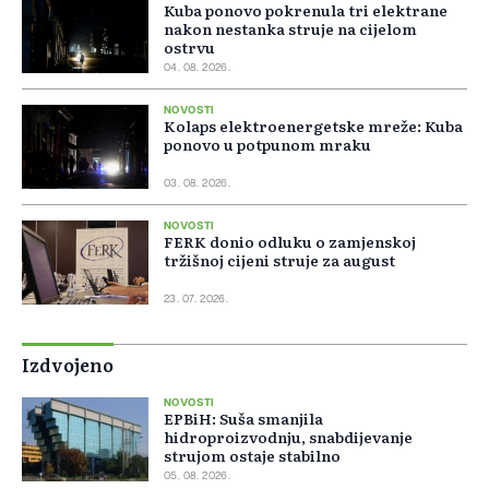
Kuba ponovo pokrenula tri elektrane
nakon nestanka struje na cijelom
ostrvu
04. 08. 2026.
NOVOSTI
Kolaps elektroenergetske mreže: Kuba
ponovo u potpunom mraku
03. 08. 2026.
NOVOSTI
FERK donio odluku o zamjenskoj
tržišnoj cijeni struje za august
23. 07. 2026.
Izdvojeno
NOVOSTI
EPBiH: Suša smanjila
hidroproizvodnju, snabdijevanje
strujom ostaje stabilno
05. 08. 2026.