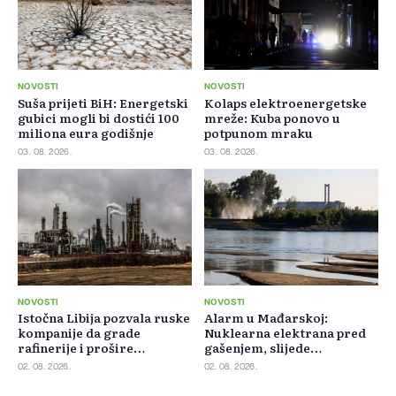
NOVOSTI
NOVOSTI
Suša prijeti BiH: Energetski
Kolaps elektroenergetske
gubici mogli bi dostići 100
mreže: Kuba ponovo u
miliona eura godišnje
potpunom mraku
03. 08. 2026.
03. 08. 2026.
NOVOSTI
NOVOSTI
Istočna Libija pozvala ruske
Alarm u Mađarskoj:
kompanije da grade
Nuklearna elektrana pred
rafinerije i prošire
gašenjem, slijede
energetsku saradnju
restrikcije struje i vode
02. 08. 2026.
02. 08. 2026.