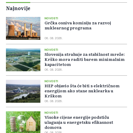
Najnovije
NOVOSTI
Grčka osniva komisiju za razvoj
nuklearnog programa
06. 08. 2026.
NOVOSTI
Slovenija strahuje za stabilnost mreže:
Krško mora raditi barem minimalnim
kapacitetom
06. 08. 2026.
NOVOSTI
HEP objavio šta će biti s električnom
energijom ako stane nuklearka u
Krškom
06. 08. 2026.
NOVOSTI
Visoke cijene energije podstiču
ulaganja u energetsku efikasnost
domova
06. 08. 2026.