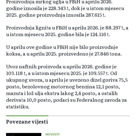
Proizvodnja mrkog uglja u FBiH u aprilu 2026.
godine iznosila je 228.343 t, dok je u istom mjesecu
2025. godine proizvodnja iznosila 287.615 t.
Proizvodnja lignita u FBiH u aprilu 2026. je 88.297 t, a
u istom mjesecu 2025. godine bila je 124.116 t.
U aprilu ove godine u FBiH nije bilo proizvodnje
koksa, a u aprilu 2025. proizvedeno je 27.846 tona.
Uvoz naftnih proizvoda u aprilu 2026. godine je
103.118 t, a u istom mjesecu 2025. je 109.557 t. Od
ukupnog uvoza, u aprilu je uvezeno dizel goriva 75,5
posto, bezolovnog motornog benzina 12,1 posto,
mazuta i lož ulja ekstra lakog 2,4 posto, a ostalih
derivata 10,0 posto, podaci su Federalnog zavoda za
statistiku.
Povezane vijesti
NOVOSTI