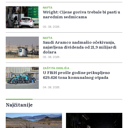
NAFTA
Wright: Cijene goriva trebale bi pasti u
narednim sedmicama
05. 08. 2026.
NAFTA
Saudi Aramco nadmašio očekivanja,
najavljena dividenda od 21,9 milijardi
dolara
05. 08. 2026.
ZAŠTITA OKOLIŠA
U FBiH prošle godine prikupljeno
629.626 tona komunalnog otpada
04. 08. 2026.
Najčitanije