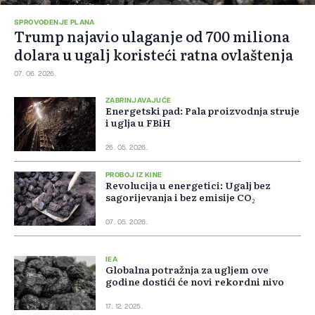
SPROVOĐENJE PLANA
Trump najavio ulaganje od 700 miliona
dolara u ugalj koristeći ratna ovlaštenja
07. 06. 2026.
ZABRINJAVAJUĆE
Energetski pad: Pala proizvodnja struje
i uglja u FBiH
26. 05. 2026.
PROBOJ IZ KINE
Revolucija u energetici: Ugalj bez
sagorijevanja i bez emisije CO₂
07. 05. 2026.
IEA
Globalna potražnja za ugljem ove
godine dostići će novi rekordni nivo
17. 12. 2025.