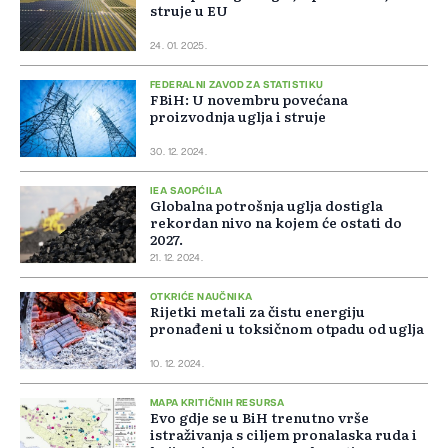
struje u EU
24. 01. 2025.
FEDERALNI ZAVOD ZA STATISTIKU
FBiH: U novembru povećana
proizvodnja uglja i struje
30. 12. 2024.
IEA SAOPĆILA
Globalna potrošnja uglja dostigla
rekordan nivo na kojem će ostati do
2027.
21. 12. 2024.
OTKRIĆE NAUČNIKA
Rijetki metali za čistu energiju
pronađeni u toksičnom otpadu od uglja
10. 12. 2024.
MAPA KRITIČNIH RESURSA
Evo gdje se u BiH trenutno vrše
istraživanja s ciljem pronalaska ruda i