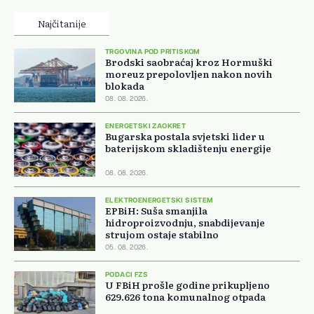
Najčitanije
TRGOVINA POD PRITISKOM
Brodski saobraćaj kroz Hormuški
moreuz prepolovljen nakon novih
blokada
08. 08. 2026.
ENERGETSKI ZAOKRET
Bugarska postala svjetski lider u
baterijskom skladištenju energije
08. 08. 2026.
ELEKTROENERGETSKI SISTEM
EPBiH: Suša smanjila
hidroproizvodnju, snabdijevanje
strujom ostaje stabilno
05. 08. 2026.
PODACI FZS
U FBiH prošle godine prikupljeno
629.626 tona komunalnog otpada