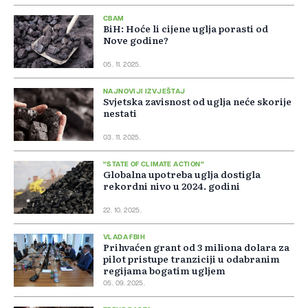
CBAM
BiH: Hoće li cijene uglja porasti od
Nove godine?
05. 11. 2025.
NAJNOVIJI IZVJEŠTAJ
Svjetska zavisnost od uglja neće skorije
nestati
03. 11. 2025.
"STATE OF CLIMATE ACTION"
Globalna upotreba uglja dostigla
rekordni nivo u 2024. godini
22. 10. 2025.
VLADA FBIH
Prihvaćen grant od 3 miliona dolara za
pilot pristupe tranziciji u odabranim
regijama bogatim ugljem
05. 09. 2025.