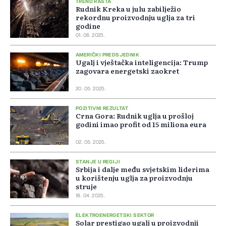
TREND RASTA
Rudnik Kreka u julu zabilježio
rekordnu proizvodnju uglja za tri
godine
01. 08. 2025.
AMERIČKI PREDSJEDNIK
Ugalj i vještačka inteligencija: Trump
zagovara energetski zaokret
20. 05. 2025.
POZITIVNI REZULTAT
Crna Gora: Rudnik uglja u prošloj
godini imao profit od 15 miliona eura
02. 05. 2025.
STANJE U REGIJI
Srbija i dalje među svjetskim liderima
u korištenju uglja za proizvodnju
struje
18. 04. 2025.
ELEKTROENERGETSKI SEKTOR
Solar prestigao ugalj u proizvodnji