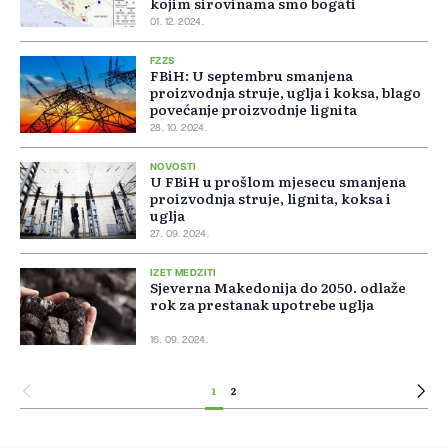
kojim sirovinama smo bogati
01. 12. 2024.
FZZS
FBiH: U septembru smanjena
proizvodnja struje, uglja i koksa, blago
povećanje proizvodnje lignita
28. 10. 2024.
NOVOSTI
U FBiH u prošlom mjesecu smanjena
proizvodnja struje, lignita, koksa i
uglja
27. 09. 2024.
IZET MEDZITI
Sjeverna Makedonija do 2050. odlaže
rok za prestanak upotrebe uglja
16. 09. 2024.
1
2