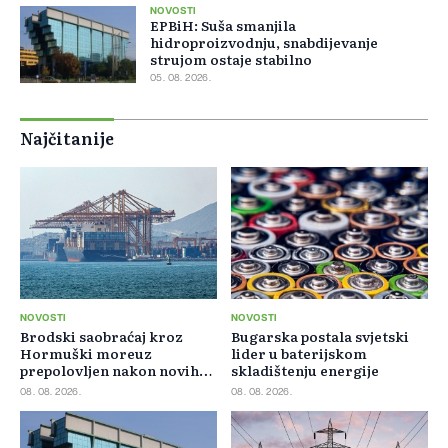
NOVOSTI
EPBiH: Suša smanjila
hidroproizvodnju, snabdijevanje
strujom ostaje stabilno
05. 08. 2026.
Najčitanije
NOVOSTI
NOVOSTI
Brodski saobraćaj kroz
Bugarska postala svjetski
Hormuški moreuz
lider u baterijskom
prepolovljen nakon novih
skladištenju energije
blokada
08. 08. 2026.
08. 08. 2026.