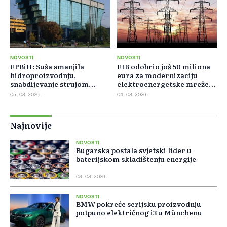
NOVOSTI
NOVOSTI
EPBiH: Suša smanjila
EIB odobrio još 50 miliona
hidroproizvodnju,
eura za modernizaciju
snabdijevanje strujom
elektroenergetske mreže
ostaje stabilno
Slovačke
05. 08. 2026.
04. 08. 2026.
Najnovije
NOVOSTI
Bugarska postala svjetski lider u
baterijskom skladištenju energije
08. 08. 2026.
NOVOSTI
BMW pokreće serijsku proizvodnju
potpuno električnog i3 u Münchenu