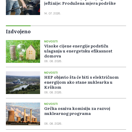
jeftinije: Produžena mjera podrške
14. 07. 2026.
Izdvojeno
NOVOSTI
Visoke cijene energije podstiču
ulaganja u energetsku efikasnost
domova
06. 08. 2026.
NOVOSTI
HEP objavio šta će biti s električnom
energijom ako stane nuklearka u
Krškom
06. 08. 2026.
NOVOSTI
Grčka osniva komisiju za razvoj
nuklearnog programa
06. 08. 2026.