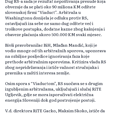
Dug RS-a sada je rezultat nepoštivanja presude koja
obvezuje da se plati oko 90 miliona KM odštete
slovenskoj firmi “Viaduct”. Arbitraža u
Washingtonu donijela je odluku protiv RS,
ostavljajući iza sebe ne samo dug odštete već i
troškove postupka, dodatne kazne zbog kašnjenja i
obaveze plaćanja skoro 500.000 KM svaki mjesec.
Bivši pravobranilac BiH, Mlađan Mandić, koji je
vodio mnoge od tih arbitražnih sporova, upozorava
na ozbiljne posljedice ignoriranja faza koje
prethode arbitražnim sporovima. Kritizira vladu RS
zbog nepridržavanja i ističe važnost stručnjaka i
pravnika u zaštiti interesa zemlje.
Osim spora s “Viaductom”, RS suočava se s drugim
izgubljenim arbitražama, uključujući i slučaj RiTE
Ugljevik, gdje se mora isporučivati električna
energija Sloveniji dok god postrojenje postoji.
V.d. direktora RiTE Gacko, Maksim Skoko, ističe da