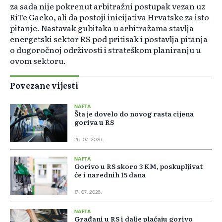
za sada nije pokrenut arbitražni postupak vezan uz
RiTe Gacko, ali da postoji inicijativa Hrvatske za isto
pitanje. Nastavak gubitaka u arbitražama stavlja
energetski sektor RS pod pritisak i postavlja pitanja
o dugoročnoj održivosti i strateškom planiranju u
ovom sektoru.
Povezane vijesti
NAFTA
Šta je dovelo do novog rasta cijena
goriva u RS
26. 07. 2026.
NAFTA
Gorivo u RS skoro 3 KM, poskupljivat
će i narednih 15 dana
17. 07. 2026.
NAFTA
Građani u RS i dalje plaćaju gorivo