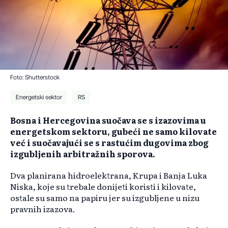
Foto: Shutterstock
Energetski sektor
RS
Bosna i Hercegovina suočava se s izazovima u
energetskom sektoru, gubeći ne samo kilovate
već i suočavajući se s rastućim dugovima zbog
izgubljenih arbitražnih sporova.
Dva planirana hidroelektrana, Krupa i Banja Luka
Niska, koje su trebale donijeti koristi i kilovate,
ostale su samo na papiru jer su izgubljene u nizu
pravnih izazova.