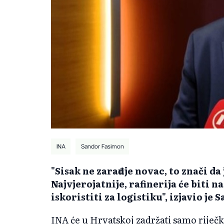
INA
Sandor Fasimon
"Sisak ne zarađuje novac, to znači d
Najvjerojatnije, rafinerija će biti na
iskoristiti za logistiku", izjavio je
INA će u Hrvatskoj zadržati samo riječku