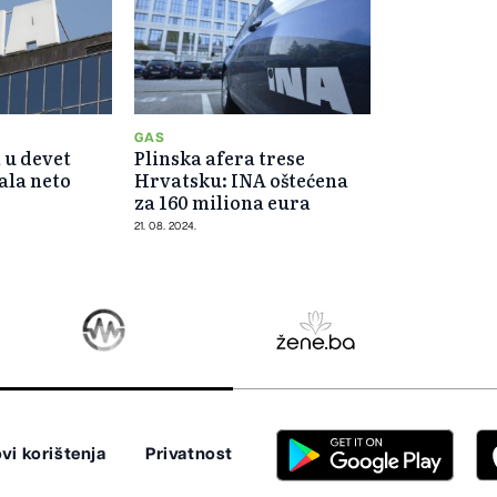
GAS
 u devet
Plinska afera trese
ala neto
Hrvatsku: INA oštećena
za 160 miliona eura
21. 08. 2024.
vi korištenja
Privatnost