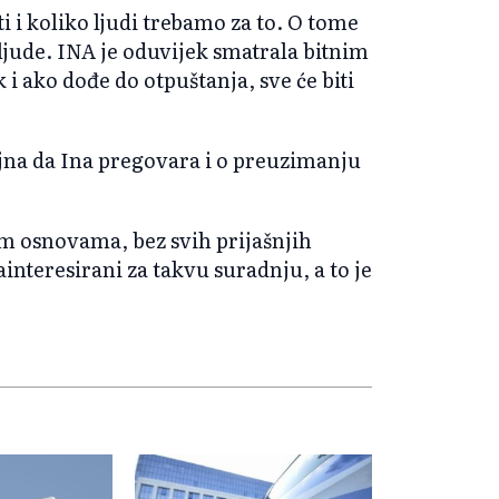
i i koliko ljudi trebamo za to. O tome
i ljude. INA je oduvijek smatrala bitnim
 i ako dođe do otpuštanja, sve će biti
ajna da Ina pregovara i o preuzimanju
nim osnovama, bez svih prijašnjih
nteresirani za takvu suradnju, a to je