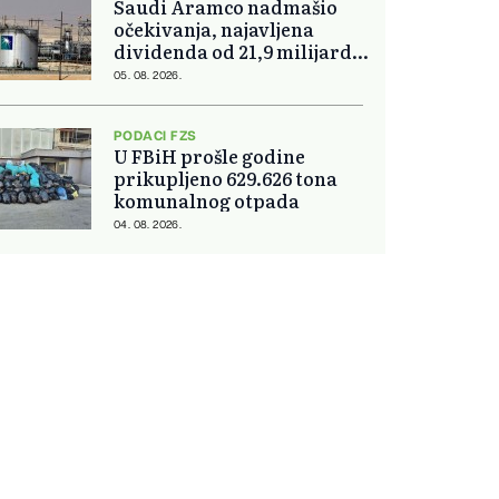
Saudi Aramco nadmašio
očekivanja, najavljena
dividenda od 21,9 milijardi
dolara
05. 08. 2026.
PODACI FZS
U FBiH prošle godine
prikupljeno 629.626 tona
komunalnog otpada
04. 08. 2026.