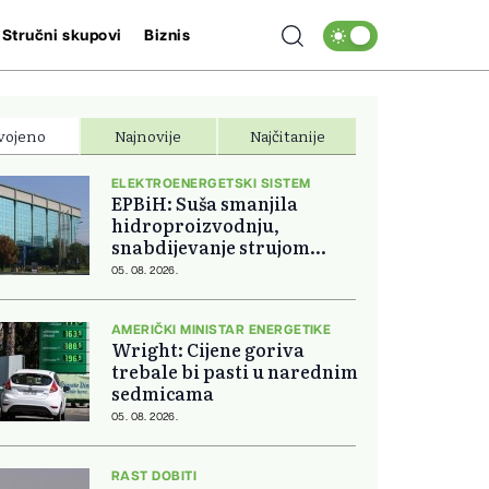
Stručni skupovi
Biznis
vojeno
Najnovije
Najčitanije
ELEKTROENERGETSKI SISTEM
EPBiH: Suša smanjila
hidroproizvodnju,
snabdijevanje strujom
ostaje stabilno
05. 08. 2026.
AMERIČKI MINISTAR ENERGETIKE
Wright: Cijene goriva
trebale bi pasti u narednim
sedmicama
05. 08. 2026.
RAST DOBITI