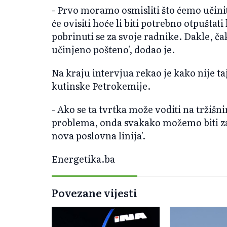
- Prvo moramo osmisliti što ćemo učinit
će ovisiti hoće li biti potrebno otpuštat
pobrinuti se za svoje radnike. Dakle, čak
učinjeno pošteno', dodao je.
Na kraju intervjua rekao je kako nije t
kutinske Petrokemije.
- Ako se ta tvrtka može voditi na tržiš
problema, onda svakako možemo biti zai
nova poslovna linija'.
Energetika.ba
Povezane vijesti