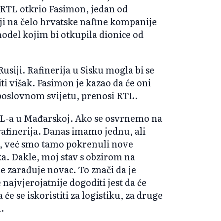
 RTL otkrio Fasimon, jedan od
i na čelo hrvatske naftne kompanije
odel kojim bi otkupila dionice od
siji. Rafinerija u Sisku mogla bi se
iti višak. Fasimon je kazao da će oni
 poslovnom svijetu, prenosi RTL.
MOL-a u Mađarskoj. Ako se osvrnemo na
rafinerija. Danas imamo jednu, ali
u, već smo tamo pokrenuli nove
a. Dakle, moj stav s obzirom na
ne zarađuje novac. To znači da je
 najvjerojatnije dogoditi jest da će
a će se iskoristiti za logistiku, za druge
.