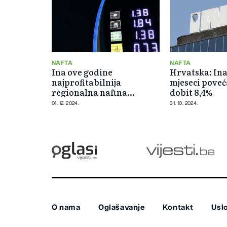
NAFTA
NAFTA
Ina ove godine
Hrvatska: Ina
najprofitabilnija
mjeseci poveć
regionalna naftna
dobit 8,4%
kompanija
01. 12. 2024.
31. 10. 2024.
O nama
Oglašavanje
Kontakt
Uslo