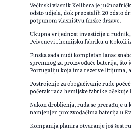
Većinski vlasnik Kelibera je južnoafrič
odsto udjela, dok preostalih 20 odsto d
potpunom vlasništvu finske države.
Ukupna vrijednost investicije u rudnik,
Peivenevi i hemijsku fabriku u Kokoli i
Finska sada nudi kompletan lanac snabd
spremnog za proizvođače baterija, što 
Portugaliju koja ima rezerve litijuma, a
Postrojenje za obogaćivanje rude počeć
početak rada hemijske fabrike očekuje
Nakon drobljenja, ruda se prerađuje u k
namjenjen proizvođačima baterija u Ev
Kompanija planira otvaranje još šest r