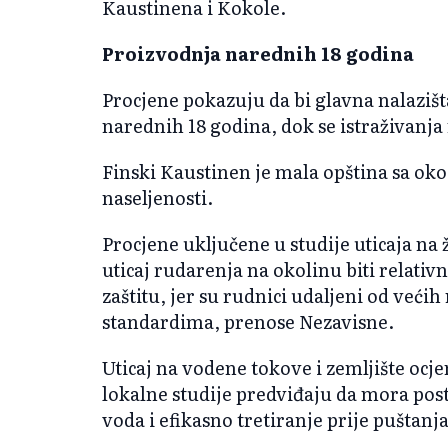
Kaustinena i Kokole.
Proizvodnja narednih 18 godina
Procjene pokazuju da bi glavna nalaziš
narednih 18 godina, dok se istraživanja 
Finski Kaustinen je mala opština sa ok
naseljenosti.
Procjene uključene u studije uticaja na
uticaj rudarenja na okolinu biti relati
zaštitu, jer su rudnici udaljeni od većih
standardima, prenose Nezavisne.
Uticaj na vodene tokove i zemljište ocje
lokalne studije predviđaju da mora post
voda i efikasno tretiranje prije puštanj