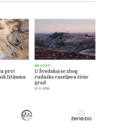
NOVOSTI
la prvi
U Švedskoj se zbog
ik litijuma
rudnika raseljava čitav
grad
01. 01. 2026.