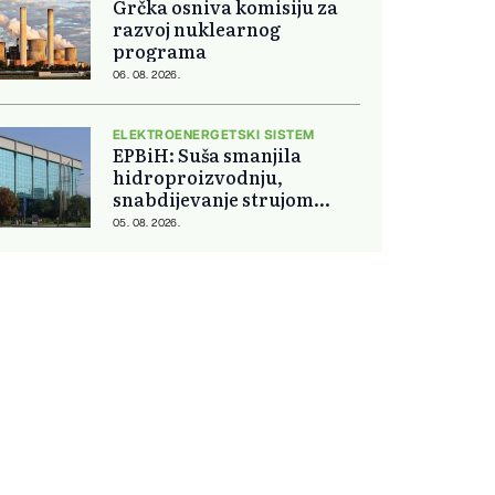
Grčka osniva komisiju za
razvoj nuklearnog
programa
06. 08. 2026.
ELEKTROENERGETSKI SISTEM
EPBiH: Suša smanjila
hidroproizvodnju,
snabdijevanje strujom
ostaje stabilno
05. 08. 2026.