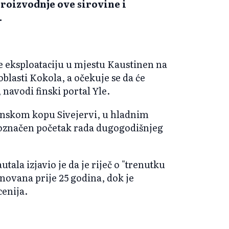
roizvodnje ove sirovine i
.
 eksploataciju u mjestu Kaustinen na
blasti Kokola, a očekuje se da će
 navodi finski portal Yle.
inskom kopu Sivejervi, u hladnim
 označen početak rada dugogodišnjeg
la izjavio je da je riječ o "trenutku
osnovana prije 25 godina, dok je
cenija.