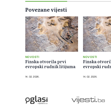
Povezane vijesti
NOVOSTI
NOVOSTI
Finska otvorila prvi
Finska otvori
evropski rudnik litijuma
evropski rudn
14. 02. 2026.
14. 02. 2026.