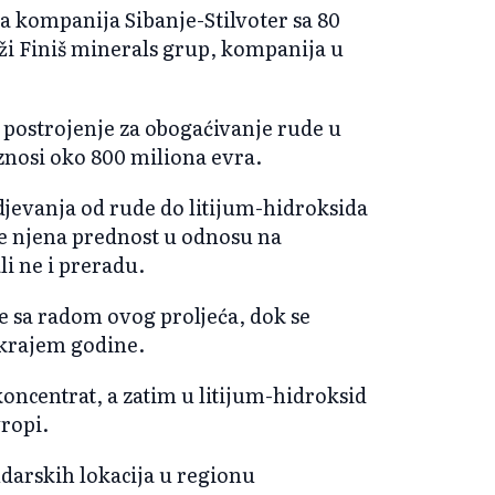
ka kompanija Sibanje-Stilvoter sa 80
rži Finiš minerals grup, kompanija u
 postrojenje za obogaćivanje rude u
znosi oko 800 miliona evra.
jevanja od rude do litijum-hidroksida
je njena prednost u odnosu na
li ne i preradu.
e sa radom ovog proljeća, dok se
 krajem godine.
oncentrat, a zatim u litijum-hidroksid
ropi.
udarskih lokacija u regionu