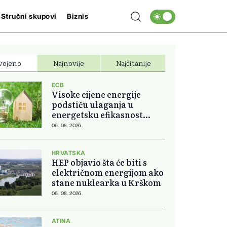
Stručni skupovi
Biznis
vojeno
Najnovije
Najčitanije
ECB
Visoke cijene energije
podstiču ulaganja u
energetsku efikasnost
domova
06. 08. 2026.
HRVATSKA
HEP objavio šta će biti s
električnom energijom ako
stane nuklearka u Krškom
06. 08. 2026.
ATINA