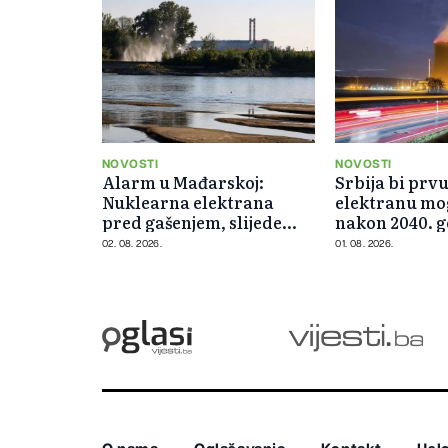
NOVOSTI
NOVOSTI
Alarm u Mađarskoj:
Srbija bi prv
Nuklearna elektrana
elektranu mo
pred gašenjem, slijede
nakon 2040. 
restrikcije struje i vode
02. 08. 2026.
01. 08. 2026.