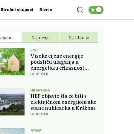
Stručni skupovi
Biznis
vojeno
Najnovije
Najčitanije
ECB
Visoke cijene energije
podstiču ulaganja u
energetsku efikasnost
domova
06. 08. 2026.
HRVATSKA
HEP objavio šta će biti s
električnom energijom ako
stane nuklearka u Krškom
06. 08. 2026.
ATINA