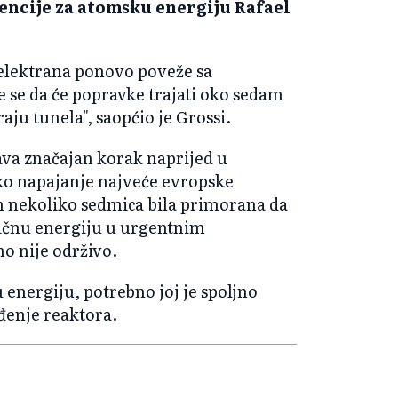
encije za atomsku energiju Rafael
 elektrana ponovo poveže sa
se da će popravke trajati oko sedam
aju tunela", saopćio je Grossi.
ava značajan korak naprijed u
ko napajanje najveće evropske
ih nekoliko sedmica bila primorana da
tričnu energiju u urgentnim
no nije održivo.
 energiju, potrebno joj je spoljno
đenje reaktora.