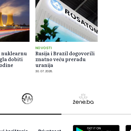
NOVOSTI
u nuklearnu
Rusija i Brazil dogovorili
gla dobiti
znatno veću preradu
godine
uranija
30. 07. 2026.