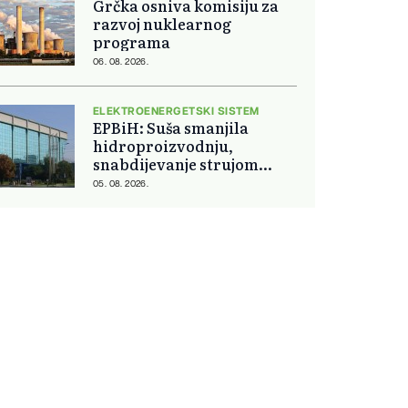
Grčka osniva komisiju za
razvoj nuklearnog
programa
06. 08. 2026.
ELEKTROENERGETSKI SISTEM
EPBiH: Suša smanjila
hidroproizvodnju,
snabdijevanje strujom
ostaje stabilno
05. 08. 2026.