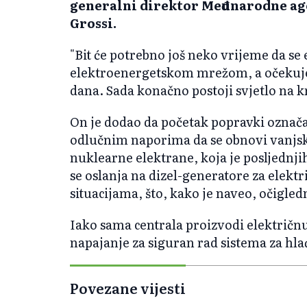
generalni direktor Međunarodne ag
Grossi.
"Bit će potrebno još neko vrijeme da se
elektroenergetskom mrežom, a očekuje 
dana. Sada konačno postoji svjetlo na kr
On je dodao da početak popravki označ
odlučnim naporima da se obnovi vanjs
nuklearne elektrane, koja je posljednj
se oslanja na dizel-generatore za elek
situacijama, što, kako je naveo, očigled
Iako sama centrala proizvodi električnu
napajanje za siguran rad sistema za hla
Povezane vijesti