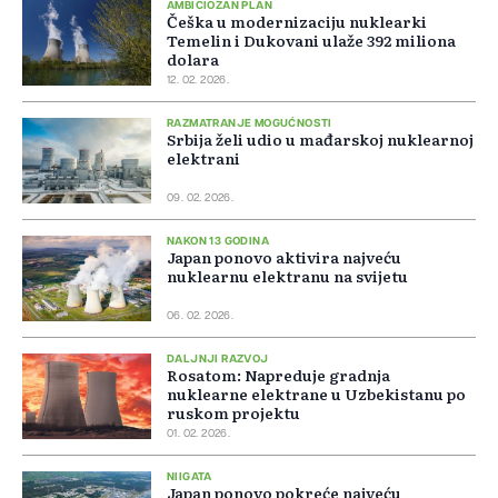
AMBICIOZAN PLAN
Češka u modernizaciju nuklearki
Temelin i Dukovani ulaže 392 miliona
dolara
12. 02. 2026.
RAZMATRANJE MOGUĆNOSTI
Srbija želi udio u mađarskoj nuklearnoj
elektrani
09. 02. 2026.
NAKON 13 GODINA
Japan ponovo aktivira najveću
nuklearnu elektranu na svijetu
06. 02. 2026.
DALJNJI RAZVOJ
Rosatom: Napreduje gradnja
nuklearne elektrane u Uzbekistanu po
ruskom projektu
01. 02. 2026.
NIIGATA
Japan ponovo pokreće najveću