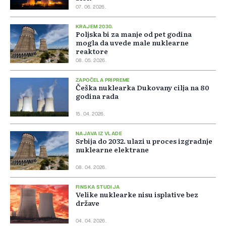
07. 06. 2026.
KRAJEM 2030.
Poljska bi za manje od pet godina
mogla da uvede male nuklearne
reaktore
08. 05. 2026.
ZAPOČELA PRIPREME
Češka nuklearka Dukovany cilja na 80
godina rada
15. 04. 2026.
NAJAVA IZ VLADE
Srbija do 2032. ulazi u proces izgradnje
nuklearne elektrane
08. 04. 2026.
FINSKA STUDIJA
Velike nuklearke nisu isplative bez
države
04. 04. 2026.