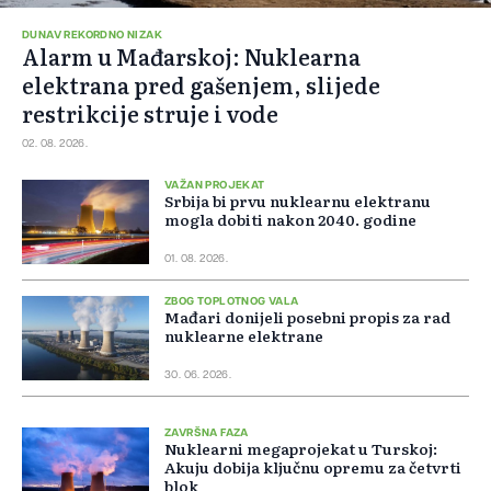
DUNAV REKORDNO NIZAK
Alarm u Mađarskoj: Nuklearna
elektrana pred gašenjem, slijede
restrikcije struje i vode
02. 08. 2026.
VAŽAN PROJEKAT
Srbija bi prvu nuklearnu elektranu
mogla dobiti nakon 2040. godine
01. 08. 2026.
ZBOG TOPLOTNOG VALA
Mađari donijeli posebni propis za rad
nuklearne elektrane
30. 06. 2026.
ZAVRŠNA FAZA
Nuklearni megaprojekat u Turskoj:
Akuju dobija ključnu opremu za četvrti
blok