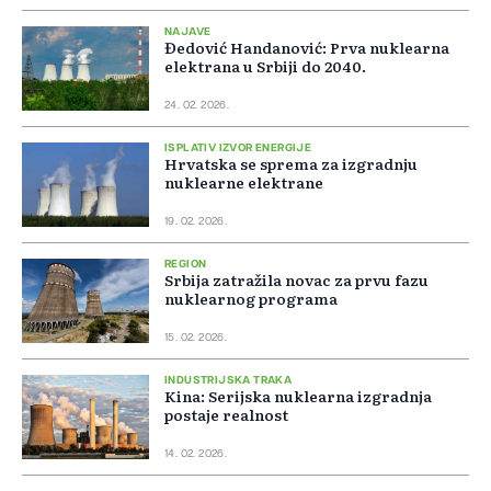
NAJAVE
Đedović Handanović: Prva nuklearna
elektrana u Srbiji do 2040.
24. 02. 2026.
ISPLATIV IZVOR ENERGIJE
Hrvatska se sprema za izgradnju
nuklearne elektrane
19. 02. 2026.
REGION
Srbija zatražila novac za prvu fazu
nuklearnog programa
15. 02. 2026.
INDUSTRIJSKA TRAKA
Kina: Serijska nuklearna izgradnja
postaje realnost
14. 02. 2026.