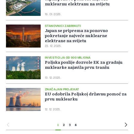
nuklearnu elektranu na svijetu
19. 01. 2026.
STANOVNICI ZABRINUTI
Japan se priprema za ponovno
pokretanje najveće nuklearne
elektrane na svijetu
23. 12. 2025.
INVESTICIJA OD 900 MILIONA
Poljska poslije dozvole EK za gradnju
nuklearke najavila prvu tranšu
13. 12. 2025.
ZNAČAJAN PROJEKAT
EU odobrila Poljskoj državnu pomoć za
prvu nuklearku
12. 12. 2025.
1
2
3
4