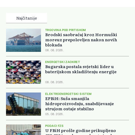
Najčitanije
TRGOVINA POD PRITISKOM
Brodski saobraćaj kroz Hormuški
moreuz prepolovljen nakon novih
blokada
08. 08. 2026.
ENERGETSKI ZAOKRET
Bugarska postala svjetski lider u
baterijskom skladištenju energije
08. 08. 2026.
ELEKTROENERGETSKI SISTEM
EPBiH: Suša smanjila
hidroproizvodnju, snabdijevanje
strujom ostaje stabilno
05. 08. 2026.
PODACI FZS
U FBiH prošle godine prikupljeno