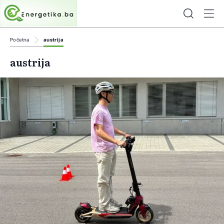
Početna
austrija
austrija