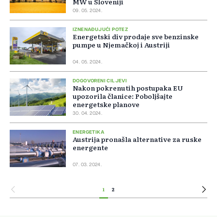
MW u Sloveniji
09. 05. 2024.
IZNENAĐUJUĆI POTEZ
Energetski div prodaje sve benzinske
pumpe u Njemačkoj i Austriji
04. 05. 2024.
DOGOVORENI CILJEVI
Nakon pokrenutih postupaka EU
upozorila članice: Poboljšajte
energetske planove
30. 04. 2024.
ENERGETIKA
Austrija pronašla alternative za ruske
energente
07. 03. 2024.
1
2