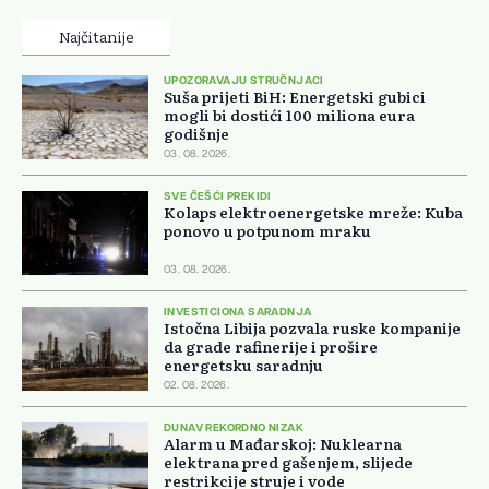
Najčitanije
UPOZORAVAJU STRUČNJACI
Suša prijeti BiH: Energetski gubici
mogli bi dostići 100 miliona eura
godišnje
03. 08. 2026.
SVE ČEŠĆI PREKIDI
Kolaps elektroenergetske mreže: Kuba
ponovo u potpunom mraku
03. 08. 2026.
INVESTICIONA SARADNJA
Istočna Libija pozvala ruske kompanije
da grade rafinerije i prošire
energetsku saradnju
02. 08. 2026.
DUNAV REKORDNO NIZAK
Alarm u Mađarskoj: Nuklearna
elektrana pred gašenjem, slijede
restrikcije struje i vode