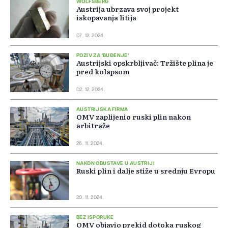
WOLFSBERG
Austrija ubrzava svoj projekt
iskopavanja litija
07. 12. 2024.
POZIV ZA 'BUĐENJE'
Austrijski opskrbljivač: Tržište plina je
pred kolapsom
02. 12. 2024.
AUSTRIJSKA FIRMA
OMV zaplijenio ruski plin nakon
arbitraže
26. 11. 2024.
NAKON OBUSTAVE U AUSTRIJI
Ruski plin i dalje stiže u srednju Evropu
20. 11. 2024.
BEZ ISPORUKE
OMV objavio prekid dotoka ruskog