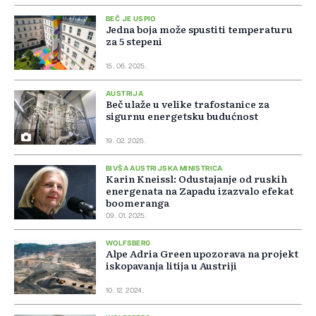
BEČ JE USPIO
Jedna boja može spustiti temperaturu
za 5 stepeni
15. 06. 2025.
AUSTRIJA
Beč ulaže u velike trafostanice za
sigurnu energetsku budućnost
19. 02. 2025.
BIVŠA AUSTRIJSKA MINISTRICA
Karin Kneissl: Odustajanje od ruskih
energenata na Zapadu izazvalo efekat
boomeranga
09. 01. 2025.
WOLFSBERG
Alpe Adria Green upozorava na projekt
iskopavanja litija u Austriji
10. 12. 2024.