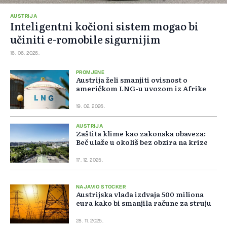
AUSTRIJA
Inteligentni kočioni sistem mogao bi
učiniti e-romobile sigurnijim
16. 06. 2026.
PROMJENE
Austrija želi smanjiti ovisnost o
američkom LNG-u uvozom iz Afrike
19. 02. 2026.
AUSTRIJA
Zaštita klime kao zakonska obaveza:
Beč ulaže u okoliš bez obzira na krize
17. 12. 2025.
NAJAVIO STOCKER
Austrijska vlada izdvaja 500 miliona
eura kako bi smanjila račune za struju
28. 11. 2025.