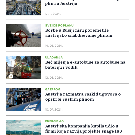
plina u Austriju
17. 11. 2024.
SVE IDE PO PLANU
Borbe u Rusiji nisu poremetile
austrijsko snabdijevanje plinom
14. 08. 2024.
ULAGANJA
Beč mijenja e-autobuse za autobuse na
bateriju i vodik
13. 08. 2024.
GAZPROM
Austrija razmatra raskid ugovora o
opskrbi ruskim plinom
10. 07. 2024.
ENERGIE AG
Austrijska kompanija kupila udio u
firmi koja razvija projekte snage 180