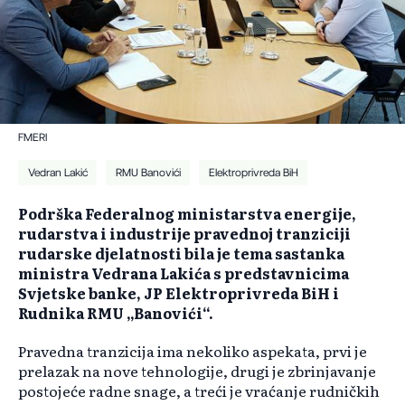
FMERI
Vedran Lakić
RMU Banovići
Elektroprivreda BiH
Podrška Federalnog ministarstva energije,
rudarstva i industrije pravednoj tranziciji
rudarske djelatnosti bila je tema sastanka
ministra Vedrana Lakića s predstavnicima
Svjetske banke, JP Elektroprivreda BiH i
Rudnika RMU „Banovići“.
Pravedna tranzicija ima nekoliko aspekata, prvi je
prelazak na nove tehnologije, drugi je zbrinjavanje
postojeće radne snage, a treći je vraćanje rudničkih