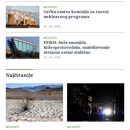
NOVOSTI
Grčka osniva komisiju za razvoj
nuklearnog programa
06. 08. 2026.
NOVOSTI
EPBiH: Suša smanjila
hidroproizvodnju, snabdijevanje
strujom ostaje stabilno
05. 08. 2026.
Najčitanije
NOVOSTI
NOVOSTI