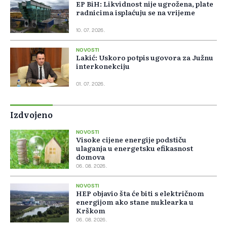
EP BiH: Likvidnost nije ugrožena, plate
radnicima isplaćuju se na vrijeme
10. 07. 2026.
NOVOSTI
Lakić: Uskoro potpis ugovora za Južnu
interkonekciju
01. 07. 2026.
Izdvojeno
NOVOSTI
Visoke cijene energije podstiču
ulaganja u energetsku efikasnost
domova
06. 08. 2026.
NOVOSTI
HEP objavio šta će biti s električnom
energijom ako stane nuklearka u
Krškom
06. 08. 2026.