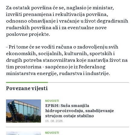
Za ostatak površina će se, naglasio je ministar,
izvršiti prenamjena i rekultivacija površina,
odnosno obnavljanje i vraćanje u život degradiranih
rudarskih površina ali i za eventualne nove
poslovne projekte.
- Pri tome će se voditi računa o zadovoljenju svih
ekonomskih, socijalnih, kulturnih, sportskih i
drugih potreba stanovništava koje nastavlja život na
tim prostorima - saopćeno je iz Federalnog
ministarstva energije, rudarstva i industrije.
Povezane vijesti
NOVOSTI
EPBiH: Suša smanjila
hidroproizvodnju, snabdijevanje
strujom ostaje stabilno
05. 08. 2026.
NOVOSTI