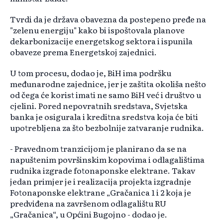
Tvrdi da je država obavezna da postepeno pređe na
"zelenu energiju" kako bi ispoštovala planove
dekarbonizacije energetskog sektora i ispunila
obaveze prema Energetskoj zajednici.
U tom procesu, dodao je, BiH ima podršku
međunarodne zajednice, jer je zaštita okoliša nešto
od čega će korist imati ne samo BiH već i društvo u
cjelini. Pored nepovratnih sredstava, Svjetska
banka je osigurala i kreditna sredstva koja će biti
upotrebljena za što bezbolnije zatvaranje rudnika.
- Pravednom tranzicijom je planirano da se na
napuštenim površinskim kopovima i odlagalištima
rudnika izgrade fotonaponske elektrane. Takav
jedan primjer je i realizacija projekta izgradnje
Fotonaponske elektrane „Gračanica 1 i 2 koja je
predviđena na završenom odlagalištu RU
„Gračanica“, u Općini Bugojno - dodao je.