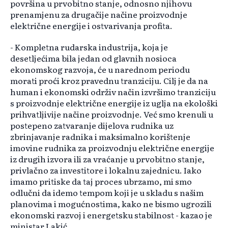
površina u prvobitno stanje, odnosno njihovu
prenamjenu za drugačije načine proizvodnje
električne energije i ostvarivanja profita.
- Kompletna rudarska industrija, koja je
desetljećima bila jedan od glavnih nosioca
ekonomskog razvoja, će u narednom periodu
morati proći kroz pravednu tranziciju. Cilj je da na
human i ekonomski održiv način izvršimo tranziciju
s proizvodnje električne energije iz uglja na ekološki
prihvatljivije načine proizvodnje. Već smo krenuli u
postepeno zatvaranje dijelova rudnika uz
zbrinjavanje radnika i maksimalno korištenje
imovine rudnika za proizvodnju električne energije
iz drugih izvora ili za vraćanje u prvobitno stanje,
privlačno za investitore i lokalnu zajednicu. Iako
imamo pritiske da taj proces ubrzamo, mi smo
odlučni da idemo tempom koji je u skladu s našim
planovima i mogućnostima, kako ne bismo ugrozili
ekonomski razvoj i energetsku stabilnost - kazao je
ministar Lakić.