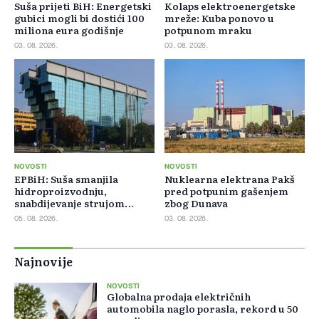
Suša prijeti BiH: Energetski
Kolaps elektroenergetske
gubici mogli bi dostići 100
mreže: Kuba ponovo u
miliona eura godišnje
potpunom mraku
03. 08. 2026.
03. 08. 2026.
NOVOSTI
NOVOSTI
EPBiH: Suša smanjila
Nuklearna elektrana Pakš
hidroproizvodnju,
pred potpunim gašenjem
snabdijevanje strujom
zbog Dunava
ostaje stabilno
05. 08. 2026.
03. 08. 2026.
Najnovije
NOVOSTI
Globalna prodaja električnih
automobila naglo porasla, rekord u 50